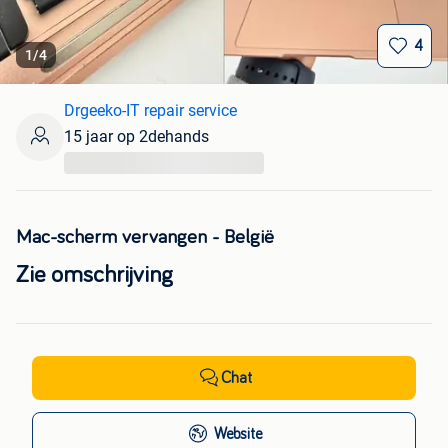
4
1
/
4
Drgeeko-IT repair service
15 jaar op 2dehands
...
Mac-scherm vervangen - België
Zie omschrijving
Chat
Website