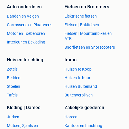
Auto-onderdelen
Fietsen en Brommers
Banden en Velgen
Elektrische fietsen
Carrosserie en Plaatwerk
Fietsen | Bakfietsen
Motor en Toebehoren
Fietsen | Mountainbikes en
ATB
Interieur en Bekleding
Snorfietsen en Snorscooters
Huis en Inrichting
Immo
Zetels
Huizen te Koop
Bedden
Huizen te huur
Stoelen
Huizen Buitenland
Tafels
Buitenverblijven
Kleding | Dames
Zakelijke goederen
Jurken
Horeca
Mutsen, Sjaals en
Kantoor en Inrichting