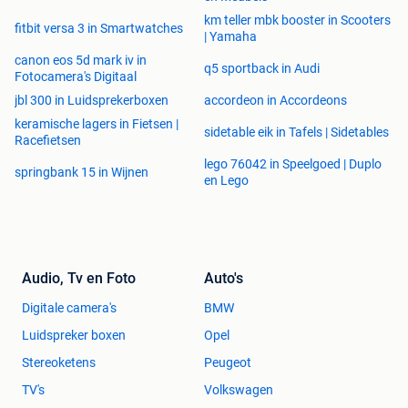
km teller mbk booster in Scooters
fitbit versa 3 in Smartwatches
| Yamaha
canon eos 5d mark iv in
q5 sportback in Audi
Fotocamera's Digitaal
jbl 300 in Luidsprekerboxen
accordeon in Accordeons
keramische lagers in Fietsen |
sidetable eik in Tafels | Sidetables
Racefietsen
lego 76042 in Speelgoed | Duplo
springbank 15 in Wijnen
en Lego
Audio, Tv en Foto
Auto's
Digitale camera's
BMW
Luidspreker boxen
Opel
Stereoketens
Peugeot
TV's
Volkswagen