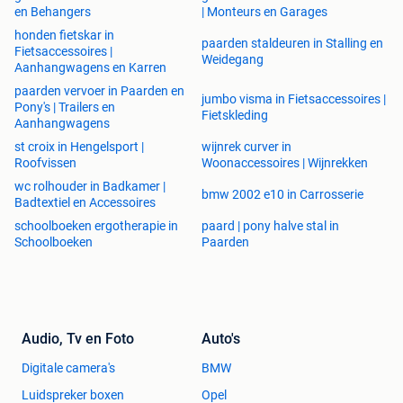
en Behangers
| Monteurs en Garages
honden fietskar in
paarden staldeuren in Stalling en
Fietsaccessoires |
Weidegang
Aanhangwagens en Karren
paarden vervoer in Paarden en
jumbo visma in Fietsaccessoires |
Pony's | Trailers en
Fietskleding
Aanhangwagens
st croix in Hengelsport |
wijnrek curver in
Roofvissen
Woonaccessoires | Wijnrekken
wc rolhouder in Badkamer |
bmw 2002 e10 in Carrosserie
Badtextiel en Accessoires
schoolboeken ergotherapie in
paard | pony halve stal in
Schoolboeken
Paarden
Audio, Tv en Foto
Auto's
Digitale camera's
BMW
Luidspreker boxen
Opel