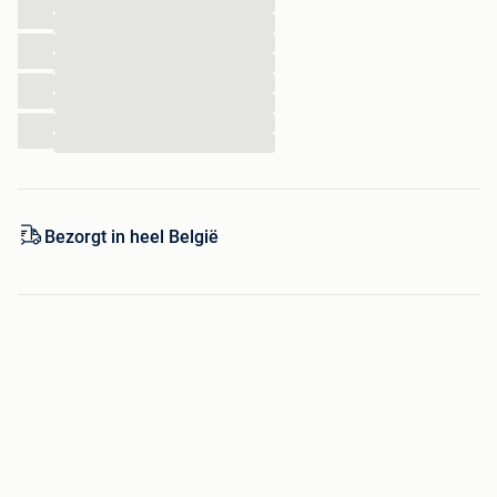
...
...
...
...
...
...
...
...
Bezorgt in heel België