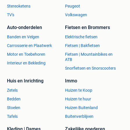
Stereoketens
Peugeot
TV's
Volkswagen
Auto-onderdelen
Fietsen en Brommers
Banden en Velgen
Elektrische fietsen
Carrosserie en Plaatwerk
Fietsen | Bakfietsen
Motor en Toebehoren
Fietsen | Mountainbikes en
ATB
Interieur en Bekleding
Snorfietsen en Snorscooters
Huis en Inrichting
Immo
Zetels
Huizen te Koop
Bedden
Huizen te huur
Stoelen
Huizen Buitenland
Tafels
Buitenverblijven
Kleding | Dames
Zakelijke goederen