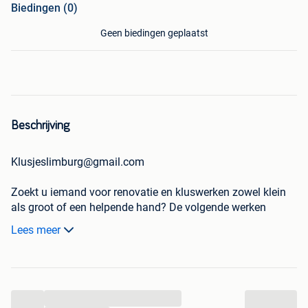
Biedingen (0)
Geen biedingen geplaatst
Beschrijving
Klusjeslimburg@gmail.com
Zoekt u iemand voor renovatie en kluswerken zowel klein
als groot of een helpende hand? De volgende werken
voeren wij uit:
Lees meer
Graafwerken rioleringen, zwembaden ,Enz...
Zwembadbouw bouwkundig
Renovatiewerken binnenshuis (woningen, appartementen,
zolders enz,...
...
Gyprocwerken