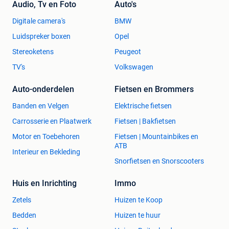
Audio, Tv en Foto
Auto's
Digitale camera's
BMW
Luidspreker boxen
Opel
Stereoketens
Peugeot
TV's
Volkswagen
Auto-onderdelen
Fietsen en Brommers
Banden en Velgen
Elektrische fietsen
Carrosserie en Plaatwerk
Fietsen | Bakfietsen
Motor en Toebehoren
Fietsen | Mountainbikes en
ATB
Interieur en Bekleding
Snorfietsen en Snorscooters
Huis en Inrichting
Immo
Zetels
Huizen te Koop
Bedden
Huizen te huur