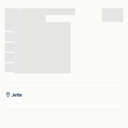
...
Beschikbaar in Jette of voor bezorging.
...
...
...
...
...
...
...
...
...
...
...
Jette