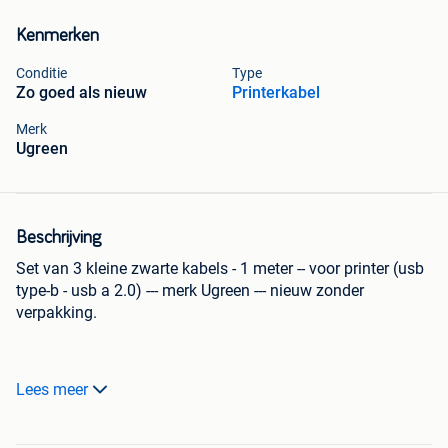
Kenmerken
Conditie
Type
Zo goed als nieuw
Printerkabel
Merk
Ugreen
Beschrijving
Set van 3 kleine zwarte kabels - 1 meter -- voor printer (usb
type-b - usb a 2.0) --- merk Ugreen --- nieuw zonder
verpakking.
Nooit gebruikt. Nieuw of zo goed als nieuw (zonder
Lees meer
verpakking).
€1 per stuk of €2 voor alle 3.