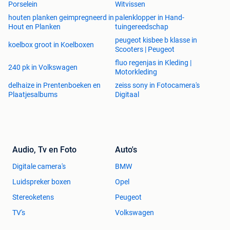
Porselein
Witvissen
houten planken geimpregneerd in
palenklopper in Hand-
Hout en Planken
tuingereedschap
peugeot kisbee b klasse in
koelbox groot in Koelboxen
Scooters | Peugeot
fluo regenjas in Kleding |
240 pk in Volkswagen
Motorkleding
delhaize in Prentenboeken en
zeiss sony in Fotocamera's
Plaatjesalbums
Digitaal
Audio, Tv en Foto
Auto's
Digitale camera's
BMW
Luidspreker boxen
Opel
Stereoketens
Peugeot
TV's
Volkswagen