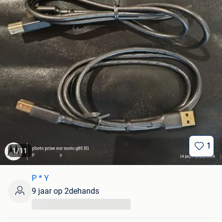
1
1
/
11
P * Y
9 jaar op 2dehands
...