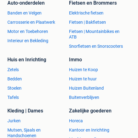
Auto-onderdelen
Fietsen en Brommers
Banden en Velgen
Elektrische fietsen
Carrosserie en Plaatwerk
Fietsen | Bakfietsen
Motor en Toebehoren
Fietsen | Mountainbikes en
ATB
Interieur en Bekleding
Snorfietsen en Snorscooters
Huis en Inrichting
Immo
Zetels
Huizen te Koop
Bedden
Huizen te huur
Stoelen
Huizen Buitenland
Tafels
Buitenverblijven
Kleding | Dames
Zakelijke goederen
Jurken
Horeca
Mutsen, Sjaals en
Kantoor en Inrichting
Handschoenen