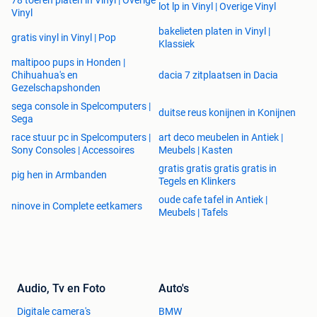
lot lp in Vinyl | Overige Vinyl
Vinyl
bakelieten platen in Vinyl |
gratis vinyl in Vinyl | Pop
Klassiek
maltipoo pups in Honden |
Chihuahua's en
dacia 7 zitplaatsen in Dacia
Gezelschapshonden
sega console in Spelcomputers |
duitse reus konijnen in Konijnen
Sega
race stuur pc in Spelcomputers |
art deco meubelen in Antiek |
Sony Consoles | Accessoires
Meubels | Kasten
gratis gratis gratis gratis in
pig hen in Armbanden
Tegels en Klinkers
oude cafe tafel in Antiek |
ninove in Complete eetkamers
Meubels | Tafels
Audio, Tv en Foto
Auto's
Digitale camera's
BMW