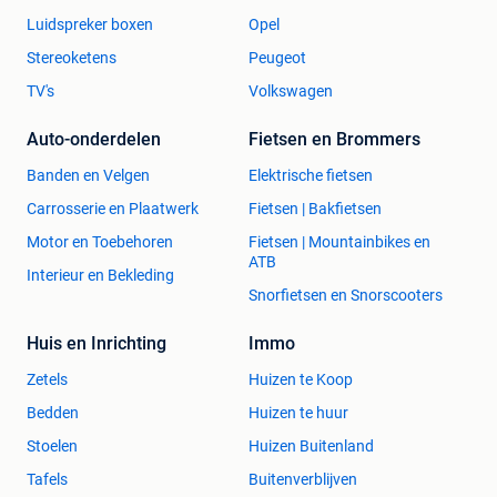
Luidspreker boxen
Opel
Stereoketens
Peugeot
TV's
Volkswagen
Auto-onderdelen
Fietsen en Brommers
Banden en Velgen
Elektrische fietsen
Carrosserie en Plaatwerk
Fietsen | Bakfietsen
Motor en Toebehoren
Fietsen | Mountainbikes en
ATB
Interieur en Bekleding
Snorfietsen en Snorscooters
Huis en Inrichting
Immo
Zetels
Huizen te Koop
Bedden
Huizen te huur
Stoelen
Huizen Buitenland
Tafels
Buitenverblijven