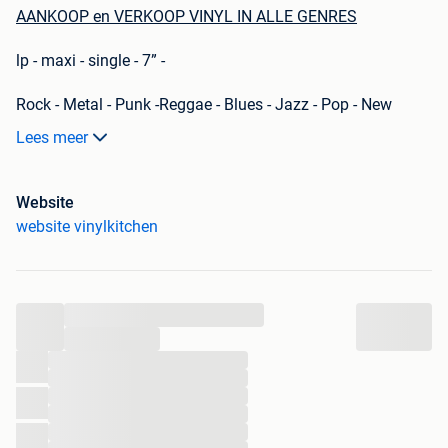
AANKOOP en VERKOOP VINYL IN ALLE GENRES
lp - maxi - single - 7” -
Rock - Metal - Punk -Reggae - Blues - Jazz - Pop - New
Wave - Klassiek - enz...
Lees meer
Grote of kleine verzamelingen of collecties.
Website
Wij komen graag tot bij jou om samen, vrijblijvend, een
website vinylkitchen
prijs te bepalen voor uw platen.
AFSPRAAK en INFO
...
Karl: 0474 25 55 06
...
vinylkitchen@proximus.be
...
...
WIE ZIJN WIJ?
...
VINYLKITCHEN
...
...