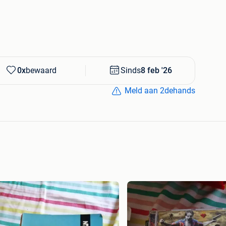
0x
bewaard
Sinds
8 feb '26
Meld aan 2dehands