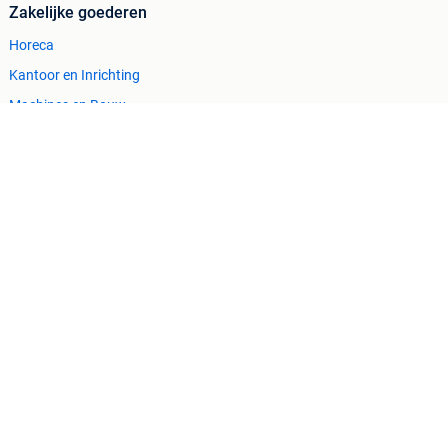
Zakelijke goederen
Horeca
Kantoor en Inrichting
Machines en Bouw
Tractoren
Cookiebeleid
Privacyvoorkeuren
 ontbrekende functionaliteiten op deze site.