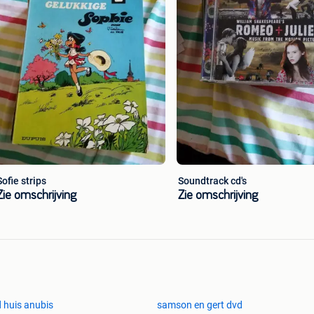
Sofie strips
Soundtrack cd's
Zie omschrijving
Zie omschrijving
 huis anubis
samson en gert dvd