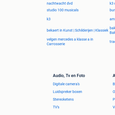
nachtwacht dvd
k3 
studio 100 musicals
bu
k3
am
bak
bekaert in Kunst | Schilderijen | Klassiek
Bak
velgen mercedes a klasse a in
tra
Carrosserie
Audio, Tv en Foto
A
Digitale camera's
Luidspreker boxen
O
Stereoketens
P
TV's
V