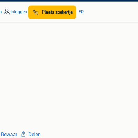
n
Inloggen
FR
Plaats zoekertje
Bewaar
Delen