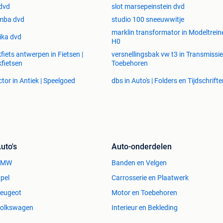
dvd
slot marsepeinstein dvd
mba dvd
studio 100 sneeuwwitje
marklin transformator in Modeltreine
ika dvd
H0
fiets antwerpen in Fietsen |
versnellingsbak vw t3 in Transmissie
fietsen
Toebehoren
ctor in Antiek | Speelgoed
dbs in Auto's | Folders en Tijdschrift
uto's
Auto-onderdelen
BMW
Banden en Velgen
pel
Carrosserie en Plaatwerk
eugeot
Motor en Toebehoren
olkswagen
Interieur en Bekleding