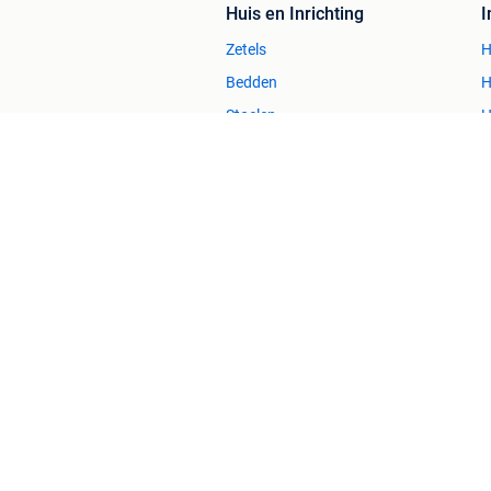
Huis en Inrichting
Zetels
H
Bedden
H
Stoelen
H
Tafels
B
2dehands Zakelijk
Veilig en Succ
2dehands is niet aansprakelijk voor (gevolg