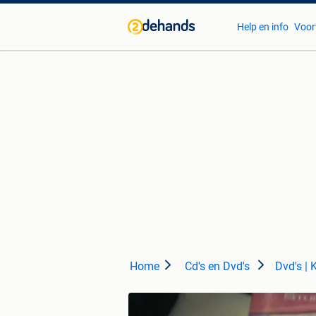
Help en info
Voor
Home
Cd's en Dvd's
Dvd's | 