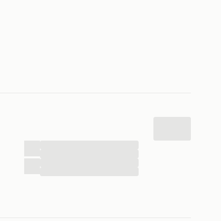
...
...
...
...