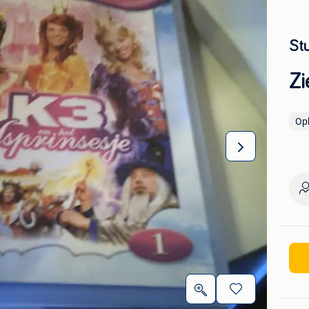
St
Zi
Op