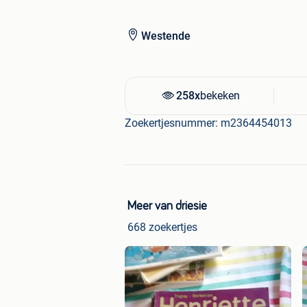
5+1 gratis
Westende
258x
bekeken
Zoekertjesnummer: m2364454013
Meer van driesie
668 zoekertjes