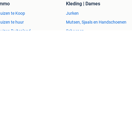
Immo
Kleding | Dames
uizen te Koop
Jurken
uizen te huur
Mutsen, Sjaals en Handschoenen
uizen Buitenland
Schoenen
uitenverblijven
Winterjassen
esvol
Help en info
Voorwaarden
Privacyverklaring
Over 2dehands
Adevinta
Sitemap
)schade die voortkomt uit het gebruik van deze site, dan wel uit fouten of