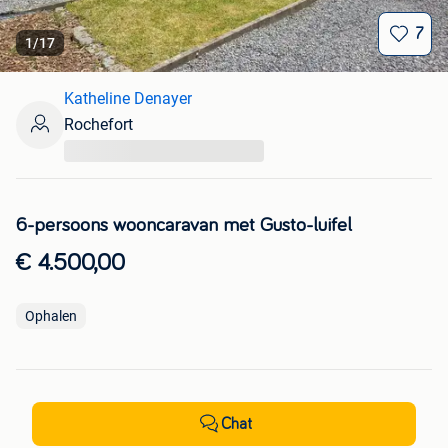
7
1
/
17
Katheline Denayer
Rochefort
...
6-persoons wooncaravan met Gusto-luifel
€ 4.500,00
Ophalen
Chat