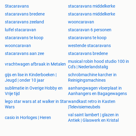
Stacaravans
stacaravans middelkerke
stacaravans bredene
stacaravans middelkerke
stacaravans zeeland
wooncaravan
luifel stacaravan
stacaravan 6 personen
stacaravans te koop
stacaravans te koop
wooncaravan
westende stacaravans
stacaravans aan zee
stacaravans bredene
musical robin hood studio 100 in
vrachtwagen afbraak in Metalen
Cd's | Nederlandstalig
gijs en lise in Kinderboeken |
schrobmachine karcher in
Jeugd | onder 10 jaar
Reinigingsmachines
sublimatie in Overige Hobby en
aanhangwagen vloerplaat in
Vrije tijd
Aanhangers en Bagagewagens
lego star wars at at walker in Star
wandkast retro in Kasten
Wars
|Televisiemeubels
val saint lambert | glazen in
casio in Horloges | Heren
Antiek | Glaswerk en Kristal