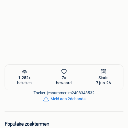
Rochefort
De caravan moet zijn huidige locatie verlaten omdat hij
niet meer op de camping kan blijven. Het wordt daarom
verkocht voor afhaling en door de koper.
Voor meer informatie en om samen een bezoek te
organiseren, nodig ik je uit om contact met me op te
nemen.
0477 61 85 40
0474 85 46 24
1.252x
7x
Sinds
bekeken
bewaard
7 jun '26
Zoekertjesnummer: m2408343532
Meld aan 2dehands
Populaire zoektermen