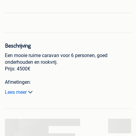
Beschrijving
Een mooie ruime caravan voor 6 personen, goed
onderhouden en rookvrij.
Prijs: 4500€
Afmetingen:
3 m/10m voor 6 personen
Lees meer
2 aparte slaapkamers, 1 complete badkamer en keuken
Samenstelling:
...
2 aparte slaapkamers, een woonkamer met 1 comfortabele
Ikea-bank die kan worden omgezet in een bed.
...
Keuken uitgerust met al zijn apparatuur (oven, magnetron,