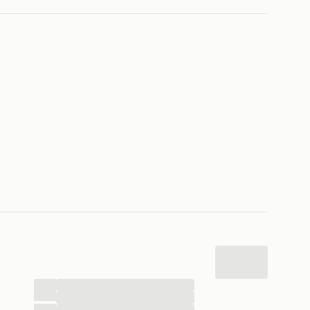
...
...