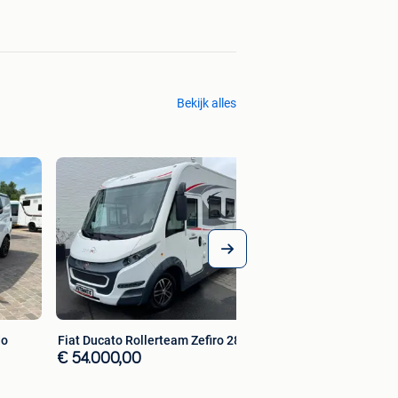
Bekijk alles
Mercedes Sprinter
€ 115.000,00
do
Fiat Ducato Rollerteam Zefiro 284
€ 54.000,00