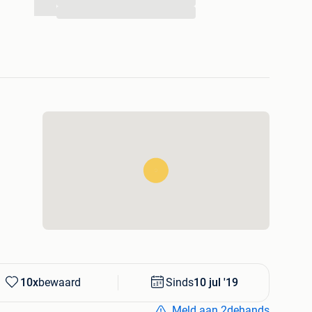
...
...
om deze af te halen
e 2 de handsmotorhome!
582 of 0484/288/945
10x
bewaard
Sinds
10 jul '19
Meld aan 2dehands