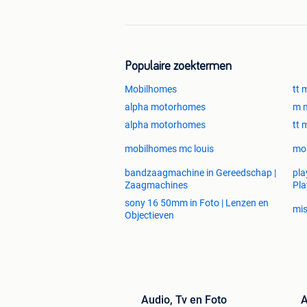
Populaire zoektermen
Mobilhomes
tt
alpha motorhomes
m m
alpha motorhomes
tt
mobilhomes mc louis
mob
bandzaagmachine in Gereedschap |
pla
Zaagmachines
Pla
sony 16 50mm in Foto | Lenzen en
mis
Objectieven
Audio, Tv en Foto
A