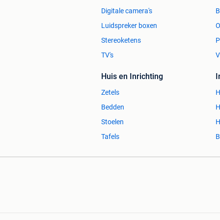
Digitale camera's
Luidspreker boxen
O
Stereoketens
P
TV's
V
Huis en Inrichting
Zetels
H
Bedden
H
Stoelen
H
Tafels
B