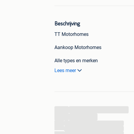
Beschrijving
TT Motorhomes
Aankoop Motorhomes
Alle types en merken
Lees meer
Jong of oud
Weinig of veel kilometers
Met of zonder schade
...
Ongevalvoertuigen
...
...
Zonder keuring of voor export
...