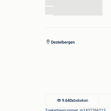
...
Snel en correcte afhandeling
...
...
...
We beschikken over een vrachtwagen 
Wij geven de beste prijzen
Wij komen over heel België
Destelbergen
Bij TT Motorhomes koopt u de beter
Klant tevreden! Wij tevreden!
Voor meer informatie bel 0485/321/
Kerkstraat 96
9080 Zaffelare
9.640x
bekeken
Zoekertjesnummer: m1432766213