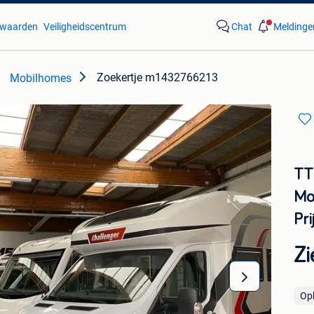
waarden
Veiligheidscentrum
Chat
Meldinge
Zoekertje m1432766213
Mobilhomes
TT
Mo
Prij
Zi
Op