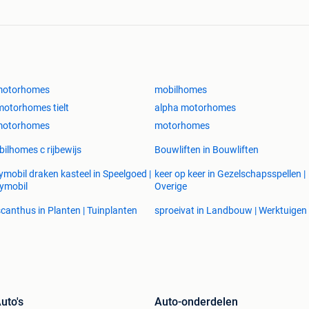
 motorhomes
mobilhomes
otorhomes tielt
alpha motorhomes
 motorhomes
motorhomes
ilhomes c rijbewijs
Bouwliften in Bouwliften
ymobil draken kasteel in Speelgoed |
keer op keer in Gezelschapsspellen |
ymobil
Overige
canthus in Planten | Tuinplanten
sproeivat in Landbouw | Werktuigen
uto's
Auto-onderdelen