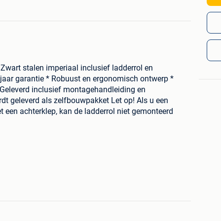
Zwart stalen imperiaal inclusief ladderrol en
3 jaar garantie * Robuust en ergonomisch ontwerp *
eleverd inclusief montagehandleiding en
dt geleverd als zelfbouwpakket Let op! Als u een
et een achterklep, kan de ladderrol niet gemonteerd
er 3 heeft geen voorgeboorde bevestigingspunten. U
rrosserie om deze dakdragers / dit imperiaal te
eliver 3 met dit zwarte stalen imperiaal Beschrijving
regelmatig lange materialen? Ons op maat gemaakte
or het vervoeren van lange materialen met uw Maxus
rrol kunt u uw materiaal met gemak in- en uitladen.
s het rijden geen wind of trillingen horen in uw Maxus
ns stalen imperiaal aerodynamisch en ideaal voor
alen imperiaal Dit gegalvaniseerde stalen imperiaal
stand tegen extreme weersomstandigheden. Dit