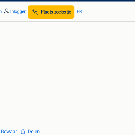
n
Inloggen
FR
Plaats zoekertje
Bewaar
Delen