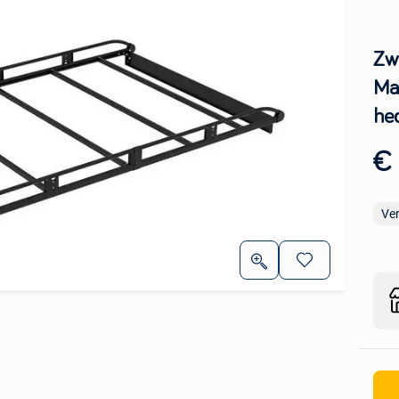
Zw
Ma
he
€ 
Ve