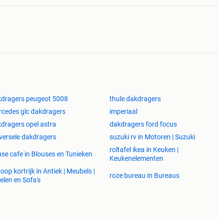
dragers peugeot 5008
thule dakdragers
cedes glc dakdragers
imperiaal
dragers opel astra
dakdragers ford focus
versele dakdragers
suzuki rv in Motoren | Suzuki
roltafel ikea in Keuken |
se cafe in Blouses en Tunieken
Keukenelementen
koop kortrijk in Antiek | Meubels |
roze bureau in Bureaus
elen en Sofa's