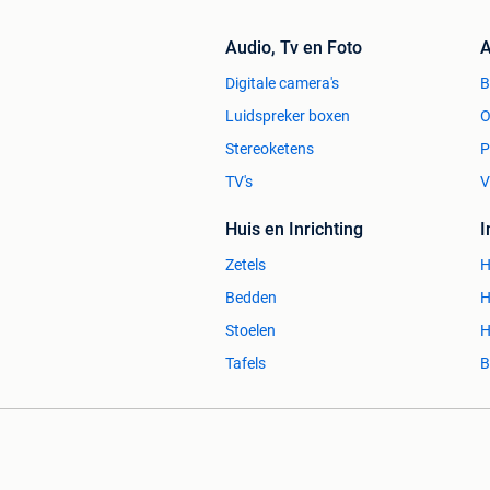
Audio, Tv en Foto
A
Digitale camera's
Luidspreker boxen
O
Stereoketens
P
TV's
V
Huis en Inrichting
Zetels
H
Bedden
H
Stoelen
H
Tafels
B