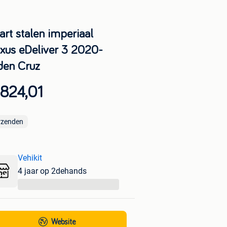
art stalen imperiaal
xus eDeliver 3 2020-
den Cruz
824,01
rzenden
Vehikit
4 jaar op 2dehands
...
Website