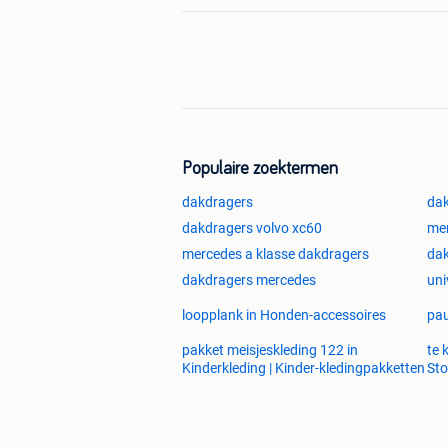
Populaire zoektermen
dakdragers
dak
dakdragers volvo xc60
mer
mercedes a klasse dakdragers
dak
dakdragers mercedes
uni
loopplank in Honden-accessoires
pau
pakket meisjeskleding 122 in
te 
Kinderkleding | Kinder-kledingpakketten
Sto