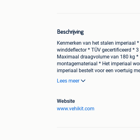
Beschrijving
Kenmerken van het stalen imperiaal * 
winddeflector * TÜV gecertificeerd * 
Maximaal draagvolume van 180 kg * G
montagemateriaal * Het imperiaal wor
imperiaal bestelt voor een voertuig m
worden. Het dak van de Maxus eDeliv
Lees meer
moet daarom zelf gaten boren in de ca
kunnen monteren. Upgrade uw Maxus eD
van het stalen imperiaal Vervoert u 
Website
imperiaal is een ideale oplossing vo
www.vehikit.com
eDeliver 3. Met de meegeleverde ladde
Dankzij de winddeflector zult u tijden
eDeliver 3. Deze accessoires maken o
dagelijks gebruik. Gegalvaniseerde st
voor uw Maxus eDeliver 3 is goed be