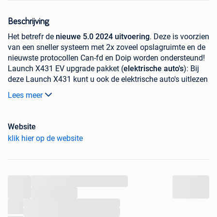
Beschrijving
Het betrefr de
nieuwe 5.0 2024 uitvoering
. Deze is voorzien
van een sneller systeem met 2x zoveel opslagruimte en de
nieuwste protocollen Can-fd en Doip worden ondersteund!
Launch X431 EV upgrade pakket (
elektrische auto's
): Bij
deze Launch X431 kunt u ook de elektrische auto's uitlezen
mits u het EV pakket aanschaft.
Lees meer
U heeft 3 opties bij de aanschaf van een Launch X431 V+
5.0
Website
De X431 V+ 5.0 met de bluetooth DBSCAR VCI welke
klik hier op de website
alleen geschikt is voor 12v personenauto's
De X431 V+ 5.0 alleen voor 24v bussen en
vrachtwagens (tablet + Heavy Duty Smart Link rode
module voor vrachtwagens)
...
De X431 V+ 4.0 met de bluetooth DBSCAR adapter +
...
de Heavy Duty Smart Link rode modile welke
...
geschikt is voor 12 V auto's en 24 V bussen en
...
vrachtwagens.