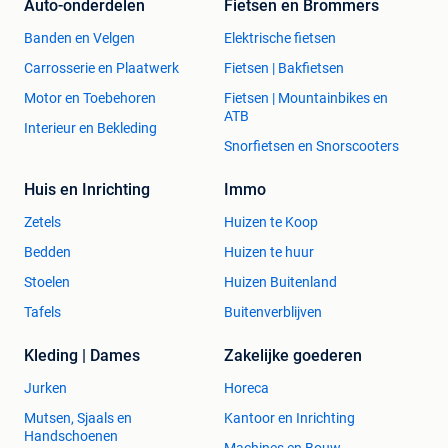
Auto-onderdelen
Fietsen en Brommers
stroom in het gesloten circuit, registreer de
batterijvervanging, enz.
Banden en Velgen
Elektrische fietsen
ABS ontluchting:
Wanneer er lucht in het ABS zit,
Carrosserie en Plaatwerk
Fietsen | Bakfietsen
moet de ABS-ontluchtingsfunctie worden uitgevoerd
Motor en Toebehoren
Fietsen | Mountainbikes en
om het remsysteem te ontluchten en de gevoeligheid
ATB
van het ABS te herstellen.
Interieur en Bekleding
Gasklephuis inleren (ETC Electronic Throttle
Snorfietsen en Snorscooters
Control):
Initialiseer de gasklepaandrijvers zodat de
Huis en Inrichting
Immo
"aangeleerde" waarden die zijn opgeslagen in de ECU
worden teruggezet naar de standaardstatus.
Zetels
Huizen te Koop
TPMS reset:
Bandenspanningsreset moet worden
Bedden
Huizen te huur
uitgevoerd nadat bijvoorbeeld de banden zijn
vervangen.
Stoelen
Huizen Buitenland
Airco inleren (
AC airconditioning:
Deze kalibratie kan
Tafels
Buitenverblijven
nodig zijn na onderhoudsprocedures, reparaties of
het vervangen van AC-componenten om de juiste
Kleding | Dames
Zakelijke goederen
werking van het systeem te waarborgen
Jurken
Zonnedak reset (sunroof reset):
Horeca
Het "zonnedak
resetten" bij een auto kan nodig zijn als er problemen
Mutsen, Sjaals en
Kantoor en Inrichting
zijn met de elektronica of bediening ervan. Van
Handschoenen
Machines en Bouw