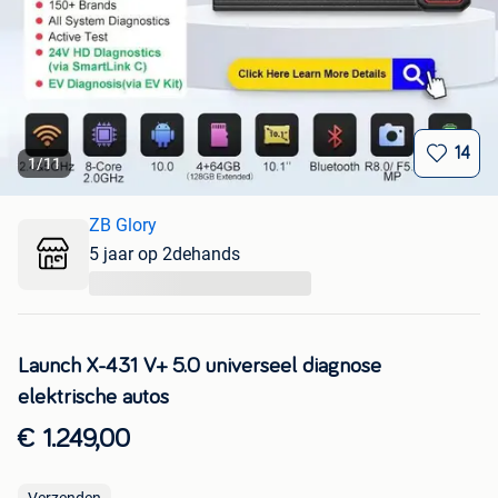
14
1
/
11
ZB Glory
5 jaar op 2dehands
...
Launch X-431 V+ 5.0 universeel diagnose
elektrische autos
€ 1.249,00
Verzenden