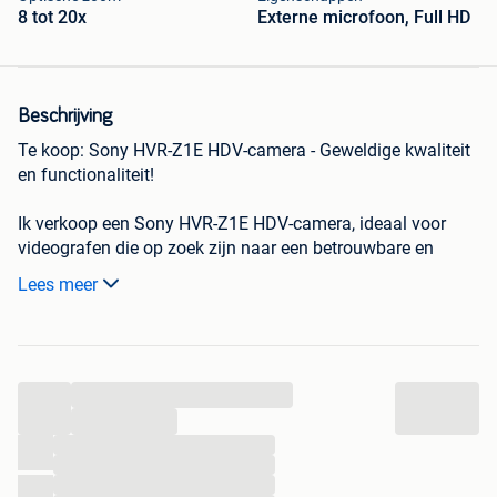
8 tot 20x
Externe microfoon, Full HD
Beschrijving
Te koop: Sony HVR-Z1E HDV-camera - Geweldige kwaliteit
en functionaliteit!
Ik verkoop een Sony HVR-Z1E HDV-camera, ideaal voor
videografen die op zoek zijn naar een betrouwbare en
efficiënte camera voor amateurprojecten. Deze camera
Lees meer
maakt HD-opnamen (HDV) mogelijk op mini-DV-cassettes
en biedt volledig handmatige instellingen, perfect voor
nauwkeurige creatieve controle.
Kenmerken:
...
Modell: Sony HVR-Z1E Sensor: 3CCD voor nauwkeurige
kleuren en goede gevoeligheid bij weinig licht Opname:
...
HDV 1080i/1080p (compatibel met PAL/NTSC) Lens: 12x
...
...
optische zoom met beeldstabilisatie Scherm: 3,5" LCD-
...
scherm voor nauwkeurige kadrering Audio-ingangen: XLR-