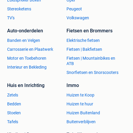
Stereoketens
Peugeot
TV's
Volkswagen
Auto-onderdelen
Fietsen en Brommers
Banden en Velgen
Elektrische fietsen
Carrosserie en Plaatwerk
Fietsen | Bakfietsen
Motor en Toebehoren
Fietsen | Mountainbikes en
ATB
Interieur en Bekleding
Snorfietsen en Snorscooters
Huis en Inrichting
Immo
Zetels
Huizen te Koop
Bedden
Huizen te huur
Stoelen
Huizen Buitenland
Tafels
Buitenverblijven