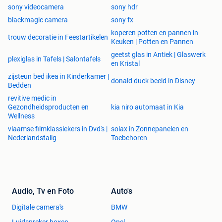
sony videocamera
sony hdr
blackmagic camera
sony fx
koperen potten en pannen in
trouw decoratie in Feestartikelen
Keuken | Potten en Pannen
geetst glas in Antiek | Glaswerk
plexiglas in Tafels | Salontafels
en Kristal
zijsteun bed ikea in Kinderkamer |
donald duck beeld in Disney
Bedden
revitive medic in
Gezondheidsproducten en
kia niro automaat in Kia
Wellness
vlaamse filmklassiekers in Dvd's |
solax in Zonnepanelen en
Nederlandstalig
Toebehoren
Audio, Tv en Foto
Auto's
Digitale camera's
BMW
Luidspreker boxen
Opel