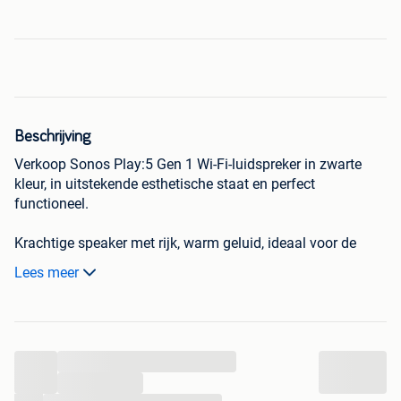
Beschrijving
Verkoop Sonos Play:5 Gen 1 Wi-Fi-luidspreker in zwarte
kleur, in uitstekende esthetische staat en perfect
functioneel.
Krachtige speaker met rijk, warm geluid, ideaal voor de
woonkamer, slaapkamer of multiroom-systeem van Sonos.
Lees meer
Het pakket bevat:
• Sonos Play:5-luidspreker
• Originele doos
...
• Stroomkabel
• Instructies en documentatie
...