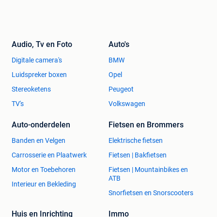
Audio, Tv en Foto
Auto's
Digitale camera's
BMW
Luidspreker boxen
Opel
Stereoketens
Peugeot
TV's
Volkswagen
Auto-onderdelen
Fietsen en Brommers
Banden en Velgen
Elektrische fietsen
Carrosserie en Plaatwerk
Fietsen | Bakfietsen
Motor en Toebehoren
Fietsen | Mountainbikes en
ATB
Interieur en Bekleding
Snorfietsen en Snorscooters
Huis en Inrichting
Immo