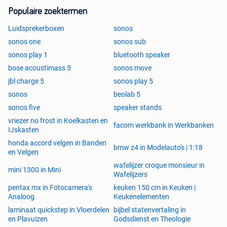
Populaire zoektermen
Luidsprekerboxen
sonos
sonos one
sonos sub
sonos play 1
bluetooth speaker
bose acoustimass 5
sonos move
jbl charge 5
sonos play 5
sonos
beolab 5
sonos five
speaker stands
vriezer no frost in Koelkasten en
facom werkbank in Werkbanken
IJskasten
honda accord velgen in Banden
bmw z4 in Modelauto's | 1:18
en Velgen
wafelijzer croque monsieur in
mini 1300 in Mini
Wafelijzers
pentax mx in Fotocamera's
keuken 150 cm in Keuken |
Analoog
Keukenelementen
laminaat quickstep in Vloerdelen
bijbel statenvertaling in
en Plavuizen
Godsdienst en Theologie