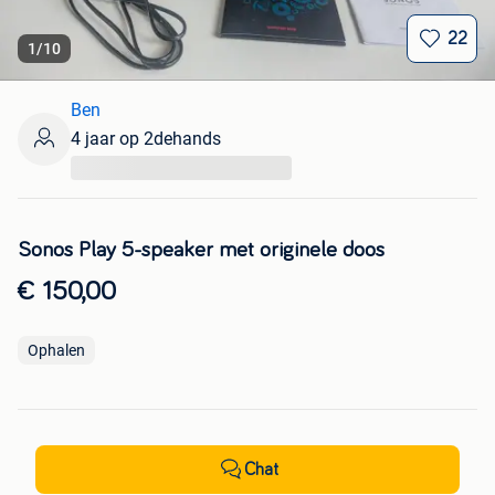
22
1
/
10
Ben
4 jaar op 2dehands
...
Sonos Play 5-speaker met originele doos
€ 150,00
Ophalen
Chat