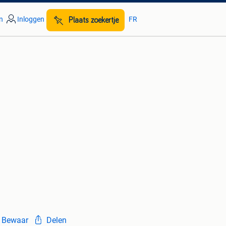
n
Inloggen
FR
Plaats zoekertje
Bewaar
Delen