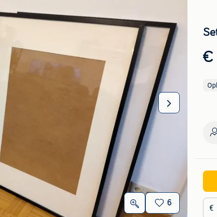
Set
€
Op
6
€