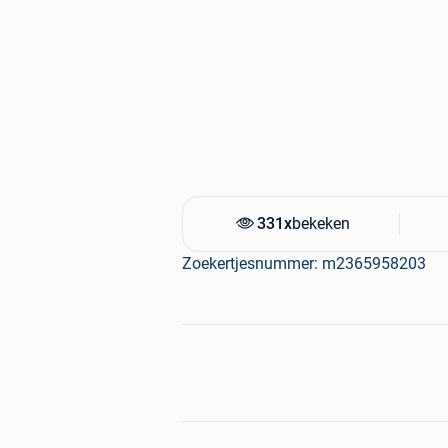
331x
bekeken
Zoekertjesnummer: m2365958203