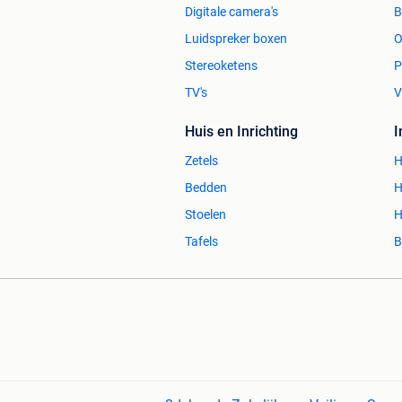
Digitale camera's
Luidspreker boxen
O
Stereoketens
P
TV's
V
Huis en Inrichting
Zetels
H
Bedden
H
Stoelen
H
Tafels
B