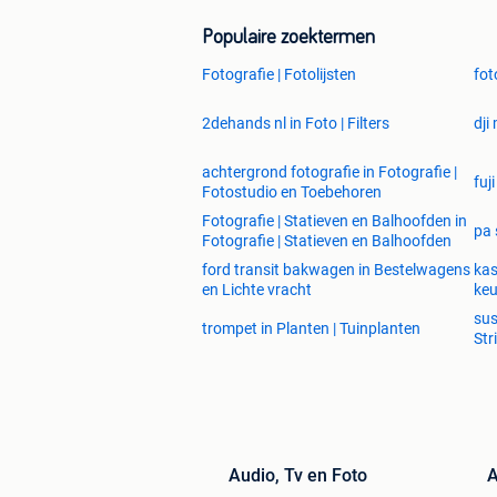
Populaire zoektermen
Fotografie | Fotolijsten
fot
2dehands nl in Foto | Filters
dji
achtergrond fotografie in Fotografie |
fuj
Fotostudio en Toebehoren
Fotografie | Statieven en Balhoofden in
pa 
Fotografie | Statieven en Balhoofden
ford transit bakwagen in Bestelwagens
kas
en Lichte vracht
ke
sus
trompet in Planten | Tuinplanten
Str
Audio, Tv en Foto
A