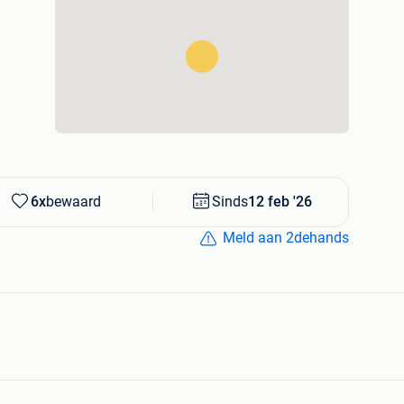
6x
bewaard
Sinds
12 feb '26
Meld aan 2dehands