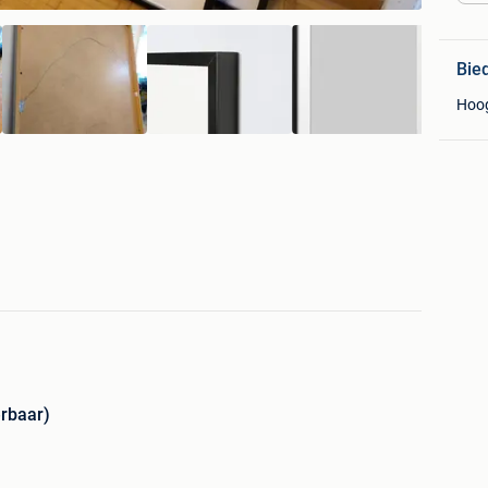
Bie
Hoo
erbaar)