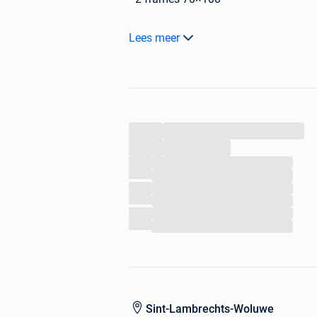
Goede staat, plexiglas aan de voorkant
Lees meer
Wordt verkocht met de originele clips.
Ideaal voor het maken van een galerie
hand af te halen in Brussel (Woluwé-
...
...
...
...
...
...
...
...
Sint-Lambrechts-Woluwe