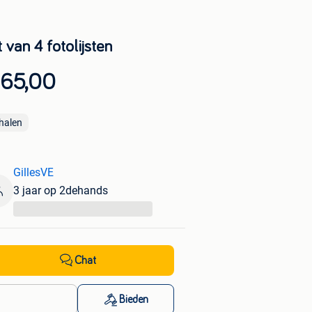
 van 4 fotolijsten
 65,00
halen
GillesVE
3 jaar op 2dehands
...
Chat
Bieden