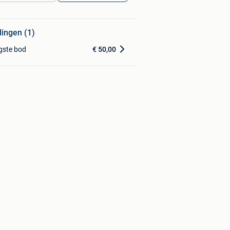
dingen (1)
gste bod
€ 50,00