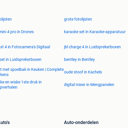
olijsten
grote fotolijsten
 mini 4 pro in Drones
karaoke set in Karaoke-apparatuur
i xt 4 in Fotocamera's Digitaal
jbl charge 4 in Luidsprekerboxen
set in Luidsprekerboxen
bentley in Bentley
t met spoelbak in Keuken | Complete
oude stoof in Kachels
ukens
ke en wiske 1ste druk in
digital mixer in Mengpanelen
ipverhalen
uto's
Auto-onderdelen