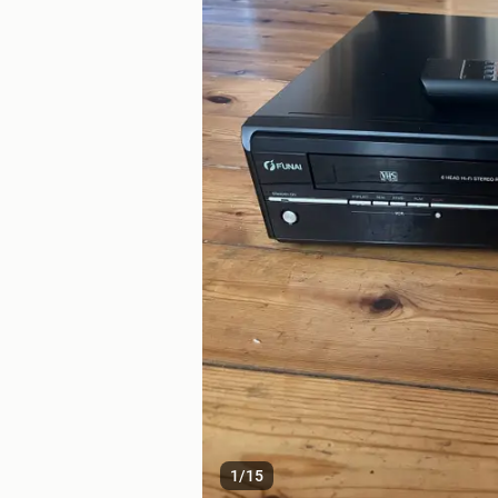
1
/
15