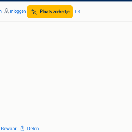
n
Inloggen
FR
Plaats zoekertje
Bewaar
Delen