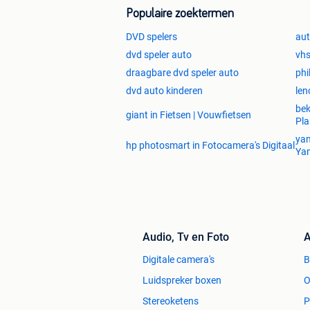
Populaire zoektermen
DVD spelers
aut
dvd speler auto
vh
draagbare dvd speler auto
phi
dvd auto kinderen
len
bek
giant in Fietsen | Vouwfietsen
Pl
yam
hp photosmart in Fotocamera's Digitaal
Ya
Audio, Tv en Foto
A
Digitale camera's
Luidspreker boxen
O
Stereoketens
P