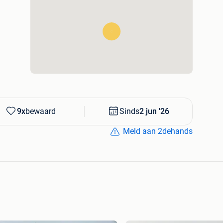
9x
bewaard
Sinds
2 jun '26
Meld aan 2dehands