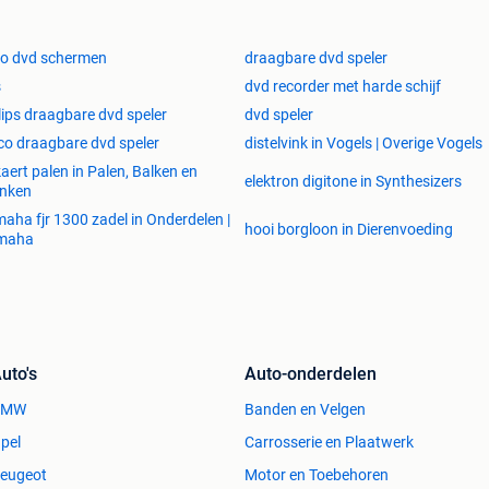
o dvd schermen
draagbare dvd speler
s
dvd recorder met harde schijf
lips draagbare dvd speler
dvd speler
co draagbare dvd speler
distelvink in Vogels | Overige Vogels
aert palen in Palen, Balken en
elektron digitone in Synthesizers
anken
aha fjr 1300 zadel in Onderdelen |
hooi borgloon in Dierenvoeding
maha
uto's
Auto-onderdelen
BMW
Banden en Velgen
pel
Carrosserie en Plaatwerk
eugeot
Motor en Toebehoren