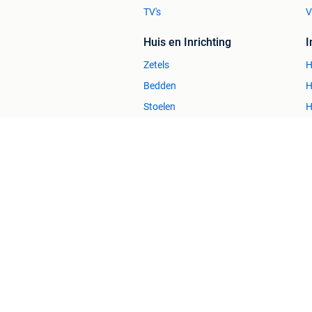
TV's
V
Huis en Inrichting
Zetels
H
Bedden
H
Stoelen
H
Tafels
B
2dehands Zakelijk
Veilig en Succ