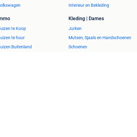
olkswagen
Interieur en Bekleding
Immo
Kleding | Dames
uizen te Koop
Jurken
uizen te huur
Mutsen, Sjaals en Handschoenen
uizen Buitenland
Schoenen
uitenverblijven
Winterjassen
esvol
Help en info
Voorwaarden
Privacyverklaring
Over 2dehands
Adevinta
Sitemap