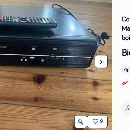
Co
Ma
boî
Bi
Op
9