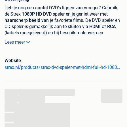
Heb je nog een aantal DVD’s liggen van vroeger? Gebruik
de Strex
1080P HD DVD
speler en je geniet weer met
haarscherp beeld
van je favoriete films. De DVD speler en
CD speler is gemakkelijk aan te sluiten via
HDMI
of
RCA
(kabels meegeleverd) en hij beschikt ook over een
afstandsbediening
en een
USB-aansluiting
. Hierdoor kan je
Lees meer
ook een USB-stick aansluiten en (video)bestanden
afspelen.
Website
Eenvoudig in gebruik te nemen
strex.nl/products/strex-dvd-speler-met-hdmi-full-hd-1080p-afstandsbediening-usb-hdmi-rca-regio-vrij-zwart
De DVD speler van Strex is heel eenvoudig aan te sluiten.
Er wordt een HDMI-kabel en RCA-kabel meegeleverd,
waarmee je binnen enkele seconden de speler en televisie
met elkaar verbindt. Daarnaast is het een regiovrije DVD
...
speler. Dit houdt in dat hij alle DVD’s ter wereld kan
...
afspelen, ongeacht de regiocode. Plaats jouw favoriete
...
DVD of CD in de speler en geniet!
...
...
Hoge kwaliteit
...
...
Wanneer je een film kijkt of naar een audiobestand luistert,