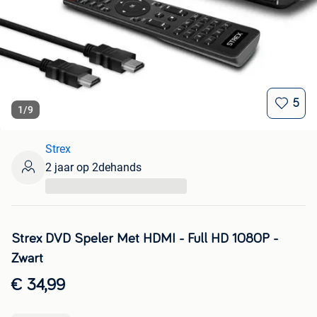
5
1
/
9
Strex
2 jaar op 2dehands
...
Strex DVD Speler Met HDMI - Full HD 1080P -
Zwart
€ 34,99