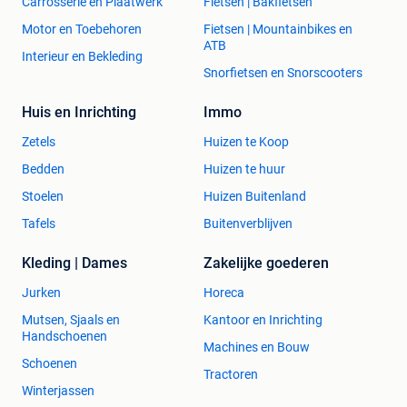
Carrosserie en Plaatwerk
Fietsen | Bakfietsen
Motor en Toebehoren
Fietsen | Mountainbikes en
ATB
Interieur en Bekleding
Snorfietsen en Snorscooters
Huis en Inrichting
Immo
Zetels
Huizen te Koop
Bedden
Huizen te huur
Stoelen
Huizen Buitenland
Tafels
Buitenverblijven
Kleding | Dames
Zakelijke goederen
Jurken
Horeca
Mutsen, Sjaals en
Kantoor en Inrichting
Handschoenen
Machines en Bouw
Schoenen
Tractoren
Winterjassen