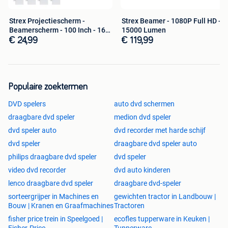
blijft staan.
Strex Projectiescherm -
Strex Beamer - 1080P Full HD -
Productspecificaties
Beamerscherm - 100 Inch - 16:9
15000 Lumen
-
€ 24,99
€ 119,99
Productsoort: DVD speler met USB
Merk: Strex
Type aansluiting: HDMI en RCA
Populaire zoektermen
Geschikt voor: het afspelen van DVD’s, CD’s,
bestanden vanaf een USB-stick
DVD spelers
auto dvd schermen
Inclusief afstandsbediening, HDMI-kabel en RCA-
draagbare dvd speler
medion dvd speler
kabel
dvd speler auto
dvd recorder met harde schijf
1080P Full HD
dvd speler
Regiovrije DVD speler
draagbare dvd speler auto
Compatibel met NTCS/PAL/Auto system
philips draagbare dvd speler
dvd speler
Antislip voetjes
video dvd recorder
dvd auto kinderen
Gewicht: 890 g
lenco draagbare dvd speler
draagbare dvd-speler
Kleur: zwart
sorteergrijper in Machines en
gewichten tractor in Landbouw |
Productafmetingen: 18 x 22 x 3,8 cm
Bouw | Kranen en Graafmachines
Tractoren
fisher price trein in Speelgoed |
ecofles tupperware in Keuken |
Let op: deze DVD speler met USB ondersteunt geen