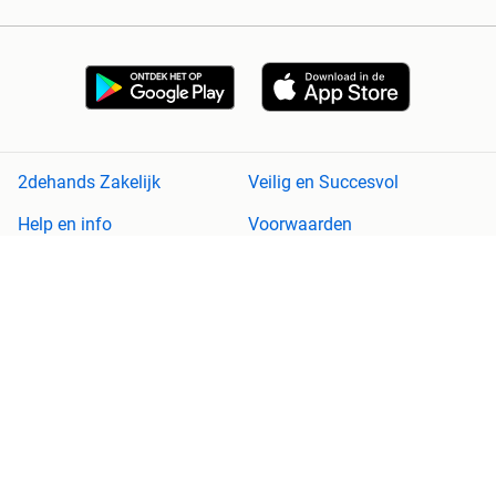
2dehands Zakelijk
Veilig en Succesvol
Help en info
Voorwaarden
Privacyverklaring
Cookiebeleid
Privacyvoorkeuren
Over 2dehands
Adevinta
Sitemap
2dehands is niet aansprakelijk voor (gevolg)schade die voortkomt