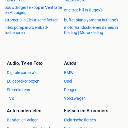
Fisher-Price
Tupperware
Blu-Ray discs. Wel is de DVD speler met USB
bouwdroger te koop in Ventilatie
compatibel met NTSC/PAL/Auto system.
one tree hill in Buggy's
en Afzuiging
stromer 3 in Elektrische fietsen
buffet piano yamaha in Piano's
intex pomp in Zwembad-
motorhandschoenen dames in
Op werkdagen voor 23:59 besteld, morgen in huis
toebehoren
Kleding | Motorkleding
Gratis verzending vanaf €20,-
Retourneren binnen 30 dagen zonder reden
Veilig achteraf betalen met Klarna. Ook betalen via iDeal,
Bancontact, PayPal, CreditCard of Overschrijving.
Audio, Tv en Foto
Auto's
Digitale camera's
BMW
Luidspreker boxen
Opel
Stereoketens
Peugeot
TV's
Volkswagen
Auto-onderdelen
Fietsen en Brommers
Banden en Velgen
Elektrische fietsen