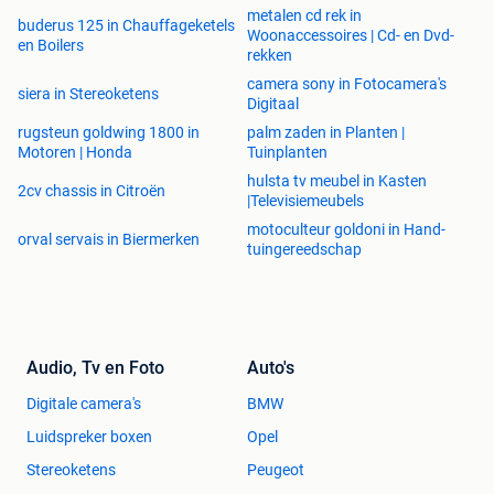
metalen cd rek in
buderus 125 in Chauffageketels
Woonaccessoires | Cd- en Dvd-
en Boilers
rekken
camera sony in Fotocamera's
siera in Stereoketens
Digitaal
rugsteun goldwing 1800 in
palm zaden in Planten |
Motoren | Honda
Tuinplanten
hulsta tv meubel in Kasten
2cv chassis in Citroën
|Televisiemeubels
motoculteur goldoni in Hand-
orval servais in Biermerken
tuingereedschap
Audio, Tv en Foto
Auto's
Digitale camera's
BMW
Luidspreker boxen
Opel
Stereoketens
Peugeot