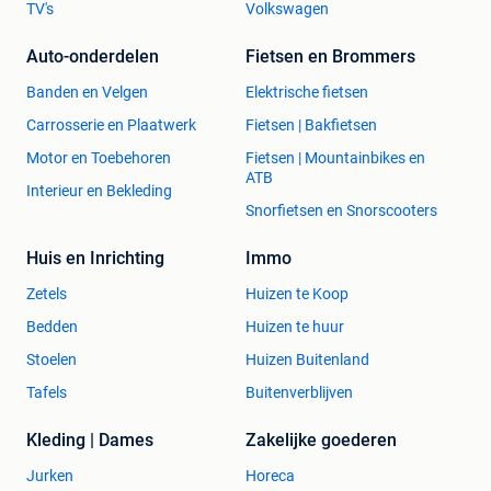
TV's
Volkswagen
Auto-onderdelen
Fietsen en Brommers
Banden en Velgen
Elektrische fietsen
Carrosserie en Plaatwerk
Fietsen | Bakfietsen
Motor en Toebehoren
Fietsen | Mountainbikes en
ATB
Interieur en Bekleding
Snorfietsen en Snorscooters
Huis en Inrichting
Immo
Zetels
Huizen te Koop
Bedden
Huizen te huur
Stoelen
Huizen Buitenland
Tafels
Buitenverblijven
Kleding | Dames
Zakelijke goederen
Jurken
Horeca