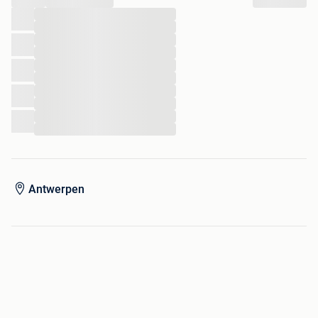
...
...
...
...
...
...
...
...
...
...
Antwerpen