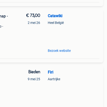
€ 73,00
Catawiki
hap -
2 mei 26
Heel België
p -
9%
6-tr
Bezoek website
Bieden
Firi
9 mei 25
Aartrijke