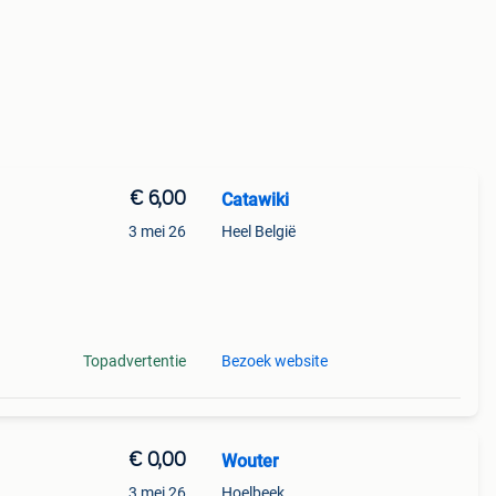
€ 6,00
Catawiki
3 mei 26
Heel België
9%
s een
Topadvertentie
Bezoek website
€ 0,00
Wouter
3 mei 26
Hoelbeek