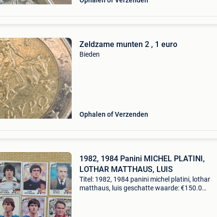
Ophalen of Verzenden
Zeldzame munten 2 , 1 euro
Bieden
Ophalen of Verzenden
1982, 1984 Panini MICHEL PLATINI,
LOTHAR MATTHAUS, LUIS
Titel: 1982, 1984 panini michel platini, lothar
matthaus, luis geschatte waarde: €150.0
Belangrijk: winnende biedingen zijn exclusief 
koperbescherming + €3 te koop aangeboden i
zeer