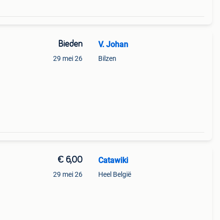
Bieden
V. Johan
29 mei 26
Bilzen
€ 6,00
Catawiki
29 mei 26
Heel België
9%
s een