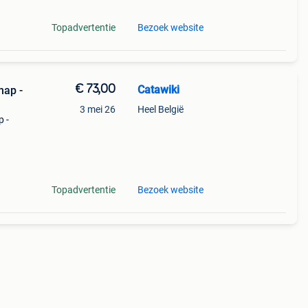
Topadvertentie
Bezoek website
€ 73,00
Catawiki
hap -
3 mei 26
Heel België
p -
9%
6-tr
Topadvertentie
Bezoek website