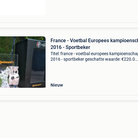
authe
France - Voetbal Europees kampioensc
2016 - Sportbeker
Titel: france - voetbal europees kampioenscha
2016 - sportbeker geschatte waarde: €220.0
Belangrijk: winnende biedingen zijn exclusief 
koperbescherming + €3 officiële uefa euro 201
Nieuw