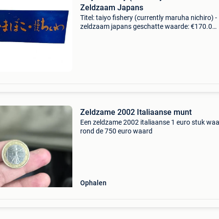
Zeldzaam Japans
Titel: taiyo fishery (currently maruha nichiro) -
zeldzaam japans geschatte waarde: €170.0
Belangrijk: winnende biedingen zijn exclusief 
koperbescherming + €3 dit is een zeldzame en
authe
Zeldzame 2002 Italiaanse munt
Een zeldzame 2002 italiaanse 1 euro stuk wa
rond de 750 euro waard
Ophalen