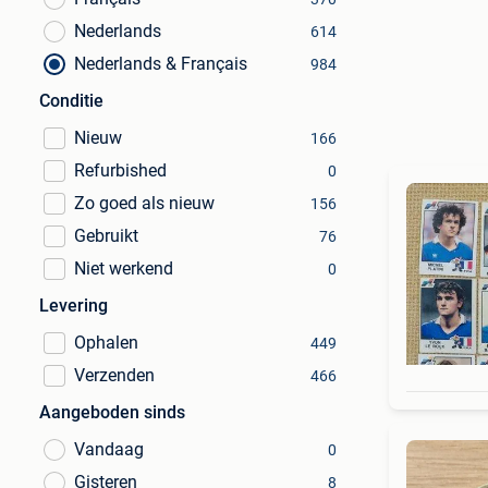
Nederlands
614
Nederlands & Français
984
Conditie
Nieuw
166
Refurbished
0
Zo goed als nieuw
156
Gebruikt
76
Niet werkend
0
Levering
Ophalen
449
Verzenden
466
Aangeboden sinds
Vandaag
0
Gisteren
8