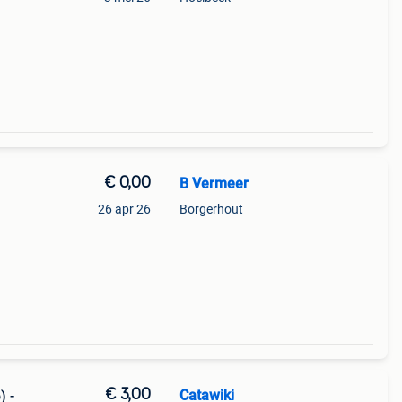
€ 0,00
B Vermeer
26 apr 26
Borgerhout
€ 3,00
Catawiki
) -