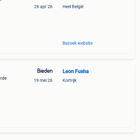
26 apr 26
Heel België
9%
Bezoek website
Bieden
Leon Fusha
arde
19 mei 26
Kortrijk