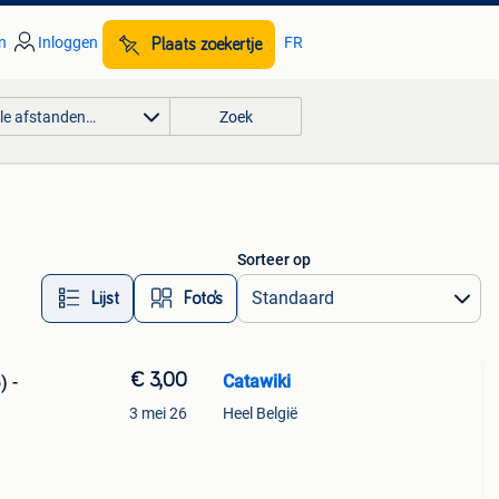
n
Inloggen
FR
Plaats zoekertje
lle afstanden…
Zoek
Sorteer op
Lijst
Foto’s
€ 3,00
Catawiki
) -
3 mei 26
Heel België
9%