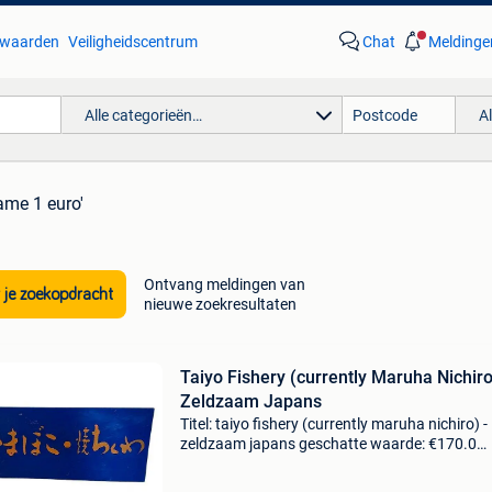
waarden
Veiligheidscentrum
Chat
Meldinge
Alle categorieën…
A
ame 1 euro'
Ontvang meldingen van
 je zoekopdracht
nieuwe zoekresultaten
Taiyo Fishery (currently Maruha Nichiro
Zeldzaam Japans
Titel: taiyo fishery (currently maruha nichiro) -
zeldzaam japans geschatte waarde: €170.0
Belangrijk: winnende biedingen zijn exclusief 
koperbescherming + €3 dit is een zeldzame en