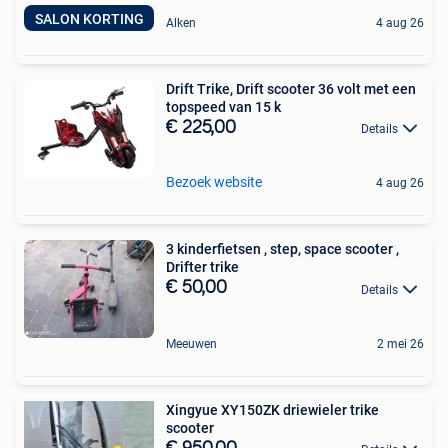
SALON KORTING
Alken
4 aug 26
Drift Trike, Drift scooter 36 volt met een
topspeed van 15 k
€ 225,00
Details
Bezoek website
4 aug 26
3 kinderfietsen , step, space scooter ,
Drifter trike
€ 50,00
Details
Meeuwen
2 mei 26
Xingyue XY150ZK driewieler trike
scooter