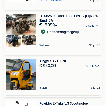
Bezoek website
30 jul 26
FC Moto CFORCE 1000 EPS L7 [Fijn .0%]
[Eind .0%]
€ 13.999,-
Details
Financiering mogelijk
Vottem
30 jul 26
Xingyue XY150ZK
€ 940,00
Details
Bilzen
8 jul 26
Rolektro E-Trike V.3 Scootmobiel