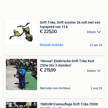
Drift Trike, Drift scooter 36 volt met een
topspeed van 15 k
€ 225,00
Details
Bezoek website
22 apr 26
‼️Nieuw‼️ Elektrische Drift Trike Kart
250w 36v 3 standen!
€ 219,99
Details
Mechelen-Aan-De-Maas
2 aug 26
‼️NIEUW‼️Camouflage Drift Trike 250W