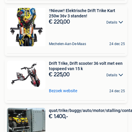
‼️Nieuw‼️ Elektrische Drift Trike Kart
250w 36v 3 standen!
€ 220,00
Details
Mechelen-Aan-De-Maas
24 dec 25
Drift Trike, Drift scooter 36 volt met een
topspeed van 15 k
€ 225,00
Details
Bezoek website
24 dec 25
quat/trike/buggy/auto/motor/stalling/cont
€ 1.400,-