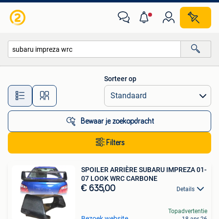
Alle categorieën…
Sorteer op
Alle afstanden…
Bewaar je zoekopdracht
Filters
SPOILER ARRIÈRE SUBARU IMPREZA 01-
07 LOOK WRC CARBONE
€ 635,00
Details
Topadvertentie
Bezoek website
18 apr 26