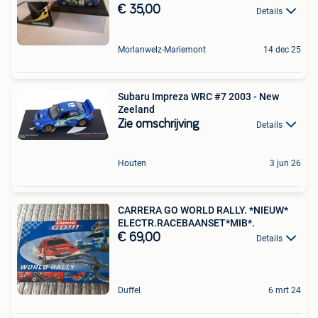
€ 35,00
Details
Morlanwelz-Mariemont
14 dec 25
Subaru Impreza WRC #7 2003 - New
Zeeland
Zie omschrijving
Details
Houten
3 jun 26
CARRERA GO WORLD RALLY. *NIEUW*
ELECTR.RACEBAANSET*MIB*.
€ 69,00
Details
Duffel
6 mrt 24