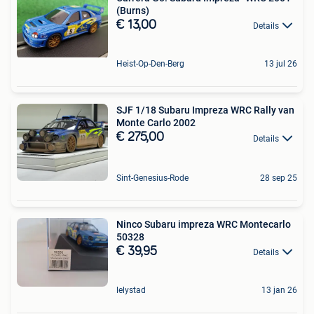
(Burns)
€ 13,00
Details
Heist-Op-Den-Berg
13 jul 26
SJF 1/18 Subaru Impreza WRC Rally van
Monte Carlo 2002
€ 275,00
Details
Sint-Genesius-Rode
28 sep 25
Ninco Subaru impreza WRC Montecarlo
50328
€ 39,95
Details
lelystad
13 jan 26