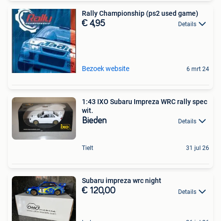
Rally Championship (ps2 used game)
€ 4,95
Details
Bezoek website
6 mrt 24
1:43 IXO Subaru Impreza WRC rally spec
wit.
Bieden
Details
Tielt
31 jul 26
Subaru impreza wrc night
€ 120,00
Details