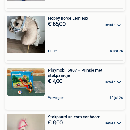
Hobby horse Lemieux
€ 65,00
Details
Duffel
18 apr 26
Playmobil 6807 – Prinsje met
stokpaardje
€ 4,00
Details
Wevelgem
12 jul 26
Stokpaard unicorn eenhoorn
€ 8,00
Details