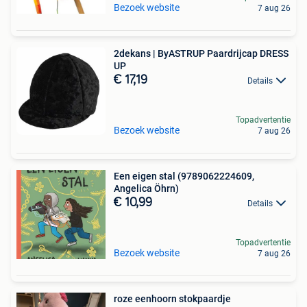
Bezoek website
7 aug 26
2dekans | ByASTRUP Paardrijcap DRESS
UP
€ 17,19
Details
Topadvertentie
Bezoek website
7 aug 26
Een eigen stal (9789062224609,
Angelica Öhrn)
€ 10,99
Details
Topadvertentie
Bezoek website
7 aug 26
roze eenhoorn stokpaardje