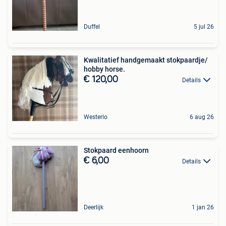
Duffel
5 jul 26
Kwalitatief handgemaakt stokpaardje/
hobby horse.
€ 120,00
Details
Westerlo
6 aug 26
Stokpaard eenhoorn
€ 6,00
Details
Deerlijk
1 jan 26