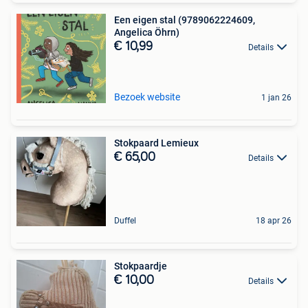
Een eigen stal (9789062224609,
Angelica Öhrn)
€ 10,99
Details
Bezoek website
1 jan 26
Stokpaard Lemieux
€ 65,00
Details
Duffel
18 apr 26
Stokpaardje
€ 10,00
Details