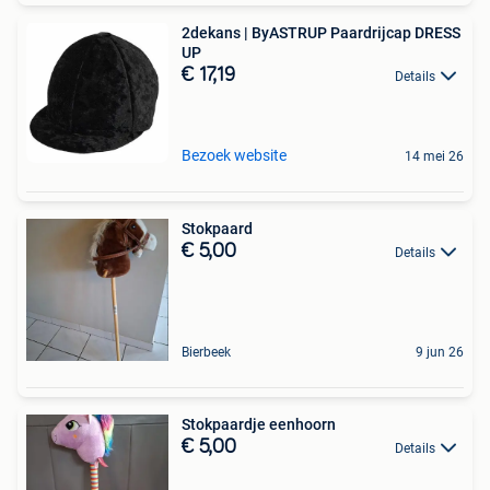
2dekans | ByASTRUP Paardrijcap DRESS
UP
€ 17,19
Details
Bezoek website
14 mei 26
Stokpaard
€ 5,00
Details
Bierbeek
9 jun 26
Stokpaardje eenhoorn
€ 5,00
Details