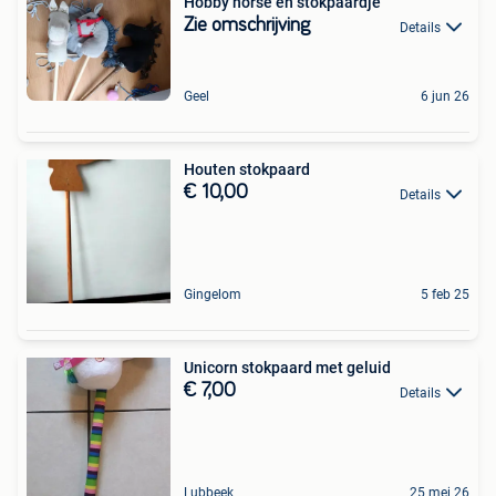
Hobby horse en stokpaardje
Zie omschrijving
Details
Geel
6 jun 26
Houten stokpaard
€ 10,00
Details
Gingelom
5 feb 25
Unicorn stokpaard met geluid
€ 7,00
Details
Lubbeek
25 mei 26