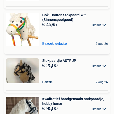
Goki Houten Stokpaard Wit
(Binnenspeelgoed)
€ 45,95
Details
Bezoek website
7 aug 26
Stokpaardje ASTRUP
€ 25,00
Details
Herzele
2 aug 26
Kwalitatief handgemaakt stokpaardje,
hobby horse
€ 95,00
Details