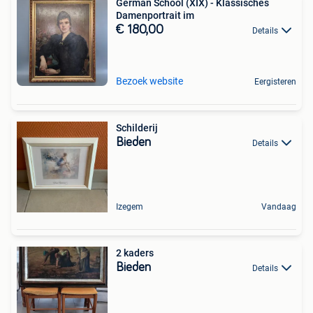
German School (XIX) - Klassisches
Damenportrait im
€ 180,00
Details
Bezoek website
Eergisteren
Schilderij
Bieden
Details
Izegem
Vandaag
2 kaders
Bieden
Details