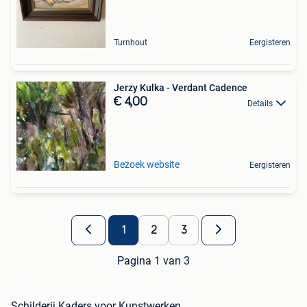
Turnhout
Eergisteren
Jerzy Kulka - Verdant Cadence
€ 4,00
Details
Bezoek website
Eergisteren
1
2
3
Pagina 1 van 3
Schilderij Kaders voor Kunstwerken