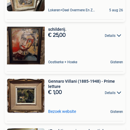
Lokeren+Deel Overmere En Zele
5 aug 26
schilderij.
€ 25,00
Details
Oostkerke + Hoeke
Gisteren
Gennaro Villani (1885-1948) - Prime
letture
€ 1,00
Details
Bezoek website
Gisteren