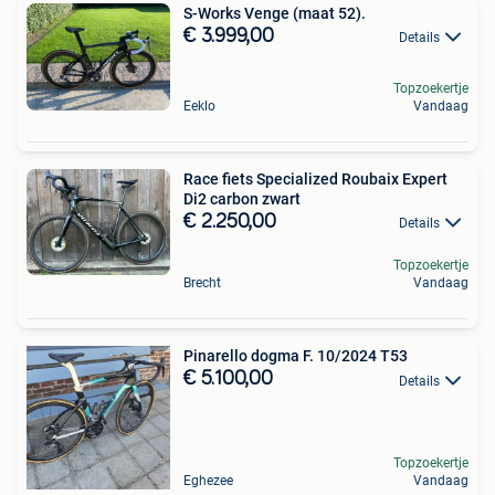
S-Works Venge (maat 52).
€ 3.999,00
Details
Topzoekertje
Eeklo
Vandaag
Race fiets Specialized Roubaix Expert
Di2 carbon zwart
€ 2.250,00
Details
Topzoekertje
Brecht
Vandaag
Pinarello dogma F. 10/2024 T53
€ 5.100,00
Details
Topzoekertje
Eghezee
Vandaag