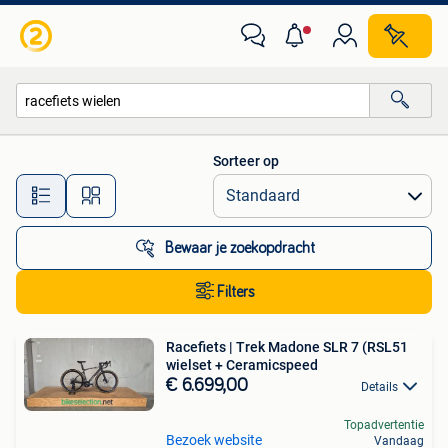
Alle categorieën…
Sorteer op
Alle afstanden…
Bewaar je zoekopdracht
Filters
Racefiets | Trek Madone SLR 7 (RSL51
wielset + Ceramicspeed
€ 6.699,00
Details
Topadvertentie
Bezoek website
Vandaag