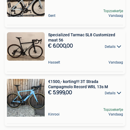
Topzoekertje
Gent
Vandaag
Specialized Tarmac SL8 Customized
maat 56
€ 6.000,00
Details
Hasselt
Vandaag
€1500,- korting!!! 3T Strada
Campagmolo Record WRL 13s M
€ 5.999,00
Details
Topzoekertje
Kinrooi
Vandaag