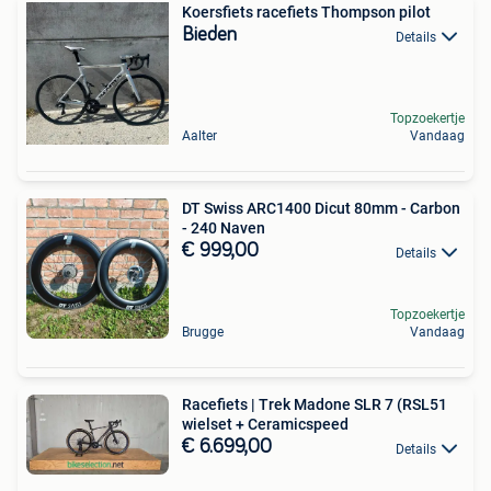
Koersfiets racefiets Thompson pilot
Bieden
Details
Topzoekertje
Aalter
Vandaag
DT Swiss ARC1400 Dicut 80mm - Carbon
- 240 Naven
€ 999,00
Details
Topzoekertje
Brugge
Vandaag
Racefiets | Trek Madone SLR 7 (RSL51
wielset + Ceramicspeed
€ 6.699,00
Details