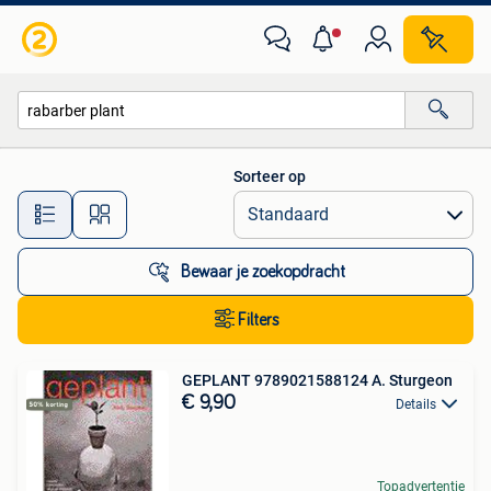
Alle categorieën…
Sorteer op
Alle afstanden…
Bewaar je zoekopdracht
Filters
GEPLANT 9789021588124 A. Sturgeon
€ 9,90
Details
Topadvertentie