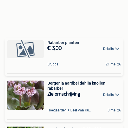
Rabarber planten
€ 3,00
Details
Brugge
21 mei 26
Bergenia aardbei dahlia knollen
rabarber
Zie omschrijving
Details
Hoegaarden + Deel Van Kumtich + Deel Van Tienen
3 mei 26