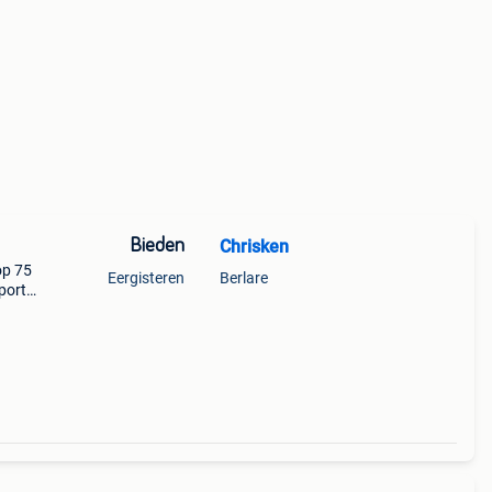
Bieden
Chrisken
op 75
Eergisteren
Berlare
port
en