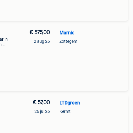
€ 575,00
Marnic
ar in
2 aug 26
Zottegem
m.
en
€ 57,00
LTDgreen
i
26 jul 26
Kermt
lle
,