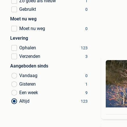
Zo goed als nieuw
1
Gebruikt
0
Moet nu weg
Moet nu weg
0
Levering
Ophalen
123
Verzenden
3
Aangeboden sinds
Vandaag
0
Gisteren
1
Een week
9
Altijd
123