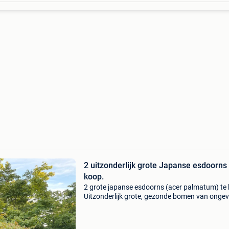
2 uitzonderlijk grote Japanse esdoorns 
koop.
2 grote japanse esdoorns (acer palmatum) te
Uitzonderlijk grote, gezonde bomen van ongev
meter hoog. Enkel af te halen door profession
firma of ervaren boomverplanter. Koper staat
volled