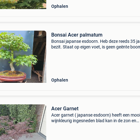
Ophalen
Bonsai Acer palmatum
Bonsai japanse esdoorn. Heb deze reeds 35 ja
bezit. Staat op eigen voet, is geen geënte boo
Mooie herfstverkleuringen. Zeer mooie, oude 
dure pot.
Ophalen
Acer Garnet
Acer garnet ( japanse esdoorn) heeft een moo
wijnkleurig ingesneden blad kan in de zon en
halfschaduw staan beschermt zetten tegen fe
wind planten zijn nu een 80 cm breed en hoog 
staan in een 25