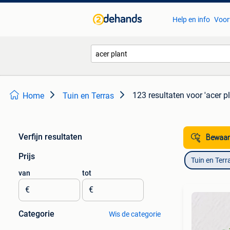
Help en info
Voor
123 resultaten
voor 'acer pl
Home
Tuin en Terras
Verfijn resultaten
Bewaar
Prijs
Tuin en Terr
van
tot
€
€
Categorie
Wis de categorie