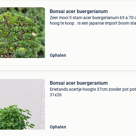
Bonsai acer buergerianum
Zeer mooi 5 stam acer buergerianum 65 a 70
hoog te koop . Is een japanse import boom sta
mooie rode schaal van peter krebs . Geen go
boom wel een juweel om in bezit te hebben . W
aan
Ophalen
Bonsai acer buergeranium
Drietands acertje hoogte 37cm zonder pot pot
31x26
Ophalen