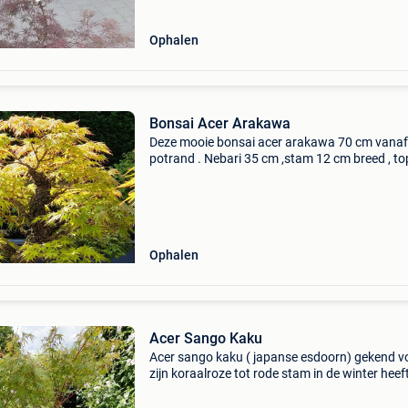
Ophalen
Bonsai Acer Arakawa
Deze mooie bonsai acer arakawa 70 cm vanaf
potrand . Nebari 35 cm ,stam 12 cm breed , to
exemplaar import uit japan . Staat nu in nieuw
schaal ,laatste foto . Bij interesse kan u steeds
contact opne
Ophalen
Acer Sango Kaku
Acer sango kaku ( japanse esdoorn) gekend v
zijn koraalroze tot rode stam in de winter heef
goudgele blaadjes in de herfst lichte zon tot
halfschaduw potmaat 20 liter hoogte nu een 