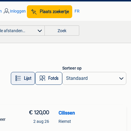
n
Inloggen
FR
Plaats zoekertje
lle afstanden…
Zoek
Sorteer op
Lijst
Foto’s
€ 120,00
Cilissen
eer
2 aug 26
Riemst