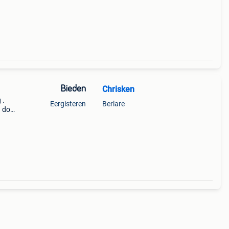
Bieden
Chrisken
 .
Eergisteren
Berlare
g door