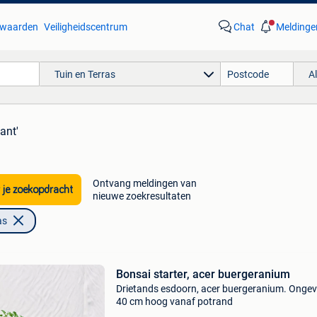
waarden
Veiligheidscentrum
Chat
Meldinge
Tuin en Terras
A
ant'
Ontvang meldingen van
 je zoekopdracht
nieuwe zoekresultaten
as
Bonsai starter, acer buergeranium
Drietands esdoorn, acer buergeranium. Ongev
40 cm hoog vanaf potrand