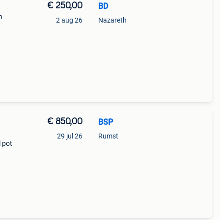
€ 250,00
BD
n
2 aug 26
Nazareth
€ 850,00
BSP
29 jul 26
Rumst
l pot