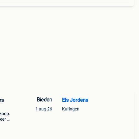
Bieden
Els Jordens
te
1 aug 26
Kuringen
 koop.
eer …
ele