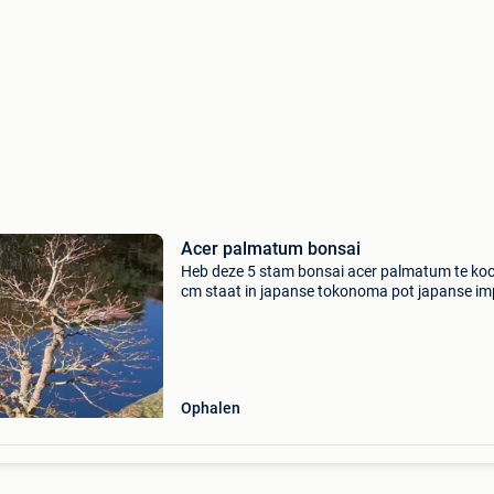
Acer palmatum bonsai
Heb deze 5 stam bonsai acer palmatum te ko
cm staat in japanse tokonoma pot japanse im
boom zeer mooie zware nebari . Doe gerust e
bod
Ophalen