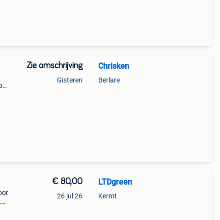
Zie omschrijving
Chrisken
Gisteren
Berlare
p
e
€ 80,00
LTDgreen
oor
26 jul 26
Kermt
t
125-