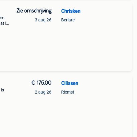
Zie omschrijving
Chrisken
 cm
3 aug 26
Berlare
at in
edkope
ordt
€ 175,00
Cilissen
 is
2 aug 26
Riemst