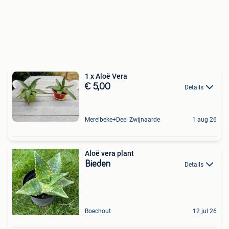
1 x Aloë Vera
€ 5,00
Details
Merelbeke+Deel Zwijnaarde
1 aug 26
Aloë vera plant
Bieden
Details
Boechout
12 jul 26