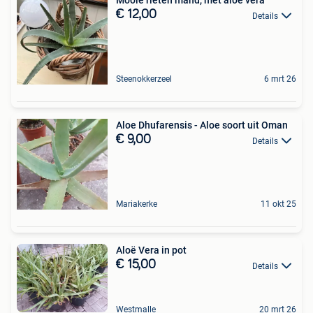
Mooie rieten mand, met aloe vera
€ 12,00
Details
Steenokkerzeel
6 mrt 26
Aloe Dhufarensis - Aloe soort uit Oman
€ 9,00
Details
Mariakerke
11 okt 25
Aloë Vera in pot
€ 15,00
Details
Westmalle
20 mrt 26