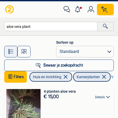
Kamerplanten
Sorteer op
Alle afstanden…
Bewaar je zoekopdracht
Filters
Huis en Inrichting
Kamerplanten
Verw
4 planten aloe vera
€ 15,00
Details