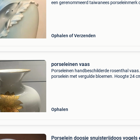
een gerenommeerd taiwanees porseleinmerk 
bekend staat om zijn sculpturale, handbeschi
ontwerpen in art nouveau-stijl. Het merk staat
werel
Ophalen of Verzenden
porseleinen vaas
Porseleinen handbeschilderde rosenthal vaas.
porselein met vergulde bloemen. Hoogte 24 c
te halen in linden (lubbeek).
Ophalen
Porselein doosje snuisterijdoos vogels 