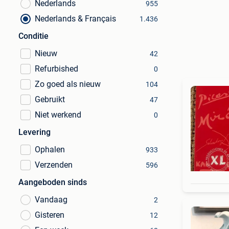
Nederlands
955
Nederlands & Français
1.436
Conditie
Nieuw
42
Refurbished
0
Zo goed als nieuw
104
Gebruikt
47
Niet werkend
0
Levering
Ophalen
933
Verzenden
596
Aangeboden sinds
Vandaag
2
Gisteren
12