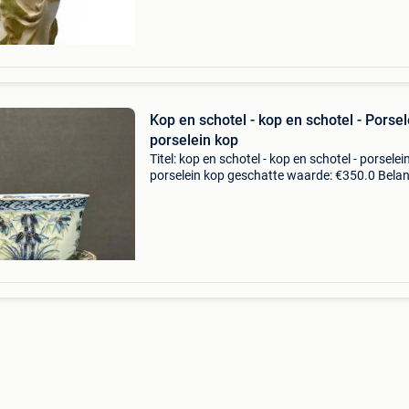
Kop en schotel - kop en schotel - Porsel
porselein kop
Titel: kop en schotel - kop en schotel - porselein
porselein kop geschatte waarde: €350.0 Belang
winnende biedingen zijn exclusief 9%
koperbescherming + €3 letop!het is op dit mo