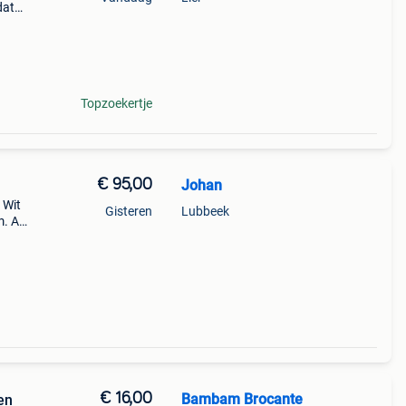
dat
lderde
Topzoekertje
€ 95,00
Johan
 Wit
Gisteren
Lubbeek
m. Af
€ 16,00
Bambam Brocante
en