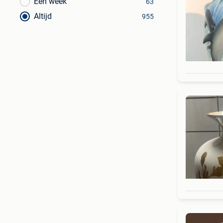
Een week
63
Altijd
955