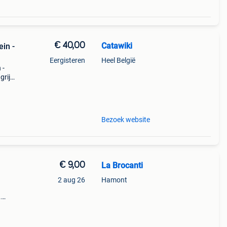
€ 40,00
Catawiki
ein -
Eergisteren
Heel België
 -
rijk:
ment
Bezoek website
€ 9,00
La Brocanti
2 aug 26
Hamont
n
.
 De