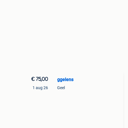
€ 75,00
ggelens
1 aug 26
Geel