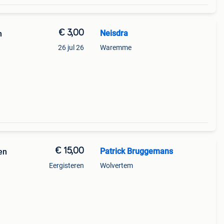
€ 3,00
Neisdra
m
26 jul 26
Waremme
€ 15,00
Patrick Bruggemans
en
Eergisteren
Wolvertem