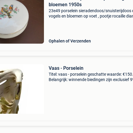
bloemen 1950s
23e49 porselein sieradendoos/snuisterijdoos 
vogels en bloemen op voet , pootje rocaille di
10 cm frankrijk jaren 50 verzenden mogelijk m
bpost
Ophalen of Verzenden
Vaas - Porselein
Titel: vaas - porselein geschatte waarde: €150
Belangrijk: winnende biedingen zijn exclusief 
koperbescherming + €3 royal dux austria - va
van porselein in de stijl van art nouveau met