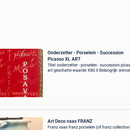
Onderzetter - Porselein - Succession
Picasso XL ART
Titel: onderzetter - porselein - succession pica
art geschatte waarde: €80.0 Belangrijk: winn
biedingen zijn exclusief 9% koperbescherming
succession picasso officieel gelicen
Art Deco vaas FRANZ
Franz vaas franz porselein (of franz collection)