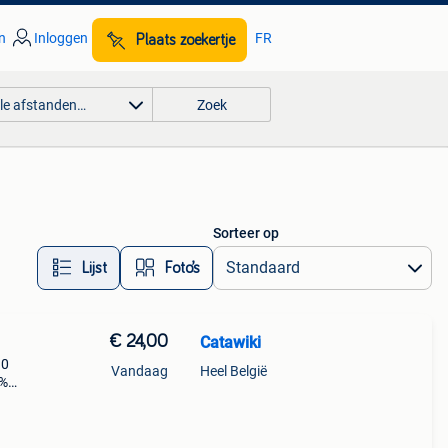
n
Inloggen
FR
Plaats zoekertje
lle afstanden…
Zoek
Sorteer op
Lijst
Foto’s
€ 24,00
Catawiki
.0
Vandaag
Heel België
9%
as