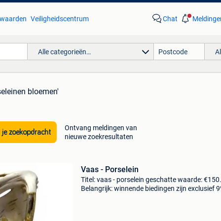
waarden
Veiligheidscentrum
Chat
Meldinge
Alle categorieën…
A
seleinen bloemen'
Ontvang meldingen van
 je zoekopdracht
nieuwe zoekresultaten
Vaas - Porselein
Titel: vaas - porselein geschatte waarde: €150
Belangrijk: winnende biedingen zijn exclusief 
koperbescherming + €3 royal dux austria - va
van porselein in de stijl van art nouveau met