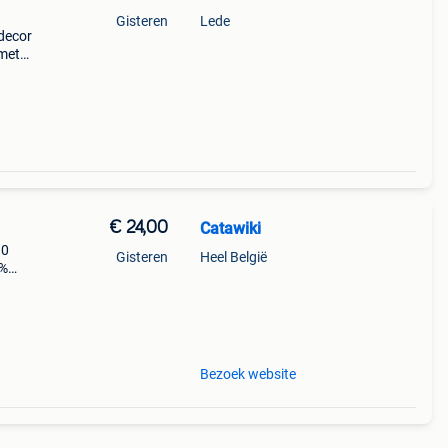
Gisteren
Lede
decor
ameter
et
€ 24,00
Catawiki
.0
Gisteren
Heel België
9%
as
Bezoek website