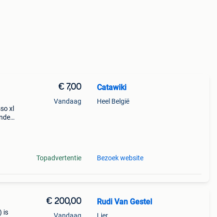
€ 7,00
Catawiki
Vandaag
Heel België
sso xl
ende
 + €3
Topadvertentie
Bezoek website
€ 200,00
Rudi Van Gestel
 is
Vandaag
Lier