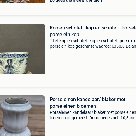
Zo goed als nieuw
Ophalen
Kop en schotel - kop en schotel - Porsel
porselein kop
Titel: kop en schotel - kop en schotel - porselein
porselein kop geschatte waarde: €350.0 Belang
winnende biedingen zijn exclusief 9%
koperbescherming + €3 letop!het is op dit mo
Porseleinen kandelaar/ blaker met
porseleinen bloemen
Porseleinen kandelaar/ blaker met porseleine
bloemen ongemerkt. Doorsnede voet: 10,3 cm
Doorsnede bovenkant: 3,8 cm. Hoogte:13 cm.
rechtse bloem heeft een kleine onopvallende
beschadiging ( foto