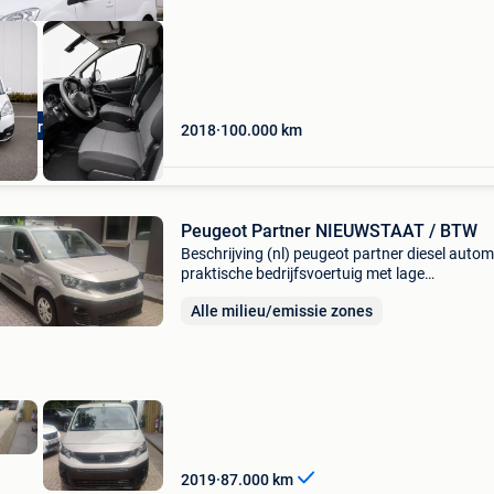
tw aftrekbaar
2018
100.000
km
Peugeot Partner NIEUWSTAAT / BTW
Beschrijving (nl) peugeot partner diesel auto
praktische bedrijfsvoertuig met lage
kilometerstand, moderne emissienorm en 12
Alle milieu/emissie zones
maanden garantie. Ideaal voor professioneel
gebruik. * Inschrijving:
2019
87.000
km