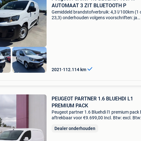
AUTOMAAT 3 ZIT BLUETOOTH P
Gemiddeld brandstofverbruik: 4,3 l/100km (1 
23,3) onderhouden volgens voorschriften: ja
schade: schadevrij btw: de getoonde prijs is
inclusief btw peugeot partner 1.5 Bluehdi 130
automaat – licht
2021
112.114
km
PEUGEOT PARTNER 1.6 BLUEHDI L1
PREMIUM PACK
Peugeot partner 1.6 Bluehdi l1 premium pack
aftrekbaar voor €9.699,00 Incl. Btw: excl. Btw
€8.015,70 Btw (21%): €1.683,30 Incl. Btw:
Dealer onderhouden
€9.699,00 Trekhaar nodig? Ook wij kunnen d