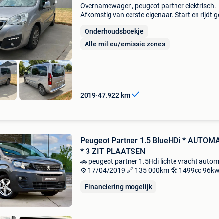
Overnamewagen, peugeot partner elektrisch.
Afkomstig van eerste eigenaar. Start en rijdt g
er is een batterijgarantie van 8 jaar deze deze 
Onderhoudsboekje
van toepassing. Uiterlijke staat zie foto&#39;
Alle milieu/emissie zones
2019
47.922
km
Peugeot Partner 1.5 BlueHDi * AUTOM
* 3 ZIT PLAATSEN
🚗 peugeot partner 1.5Hdi lichte vracht auto
⚙️ 17/04/2019 🔗 135 000km 🛠️ 1499cc 96kw
130 pk diesel euro 6 💰 € 13 950,- all incl. 21% 
Financiering mogelijk
aftrekbaar voor zelfstandigen btw wagen - aft