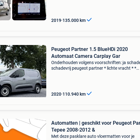
2019
135.000
km
Peugeot Partner 1.5 BlueHDi 2020
Automaat Camera Carplay Gar
Onderhouden volgens voorschriften: ja schade
schadevrij peugeot partner * lichte vracht * *
schuifdeur * belgische voertuig goed onderho
Onderhoudshistorie aanwezig! Nette busje,...
Peugeot part
2020
110.940
km
Automatten | geschikt voor Peugeot Pa
Tepee 2008-2012 &
Met deze pasklare auto vloermatten voor je