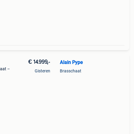
€ 14.999,-
Alain Pype
maat –
Gisteren
Brasschaat