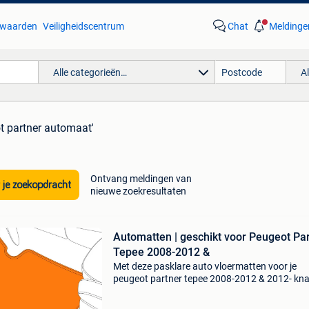
waarden
Veiligheidscentrum
Chat
Meldinge
Alle categorieën…
A
t partner automaat'
Ontvang meldingen van
 je zoekopdracht
nieuwe zoekresultaten
Automatten | geschikt voor Peugeot Pa
Tepee 2008-2012 &
Met deze pasklare auto vloermatten voor je
peugeot partner tepee 2008-2012 & 2012- kna
interieur direct op en bescherm je het originele 
van je auto. Deze matten set is gemaakt uit h