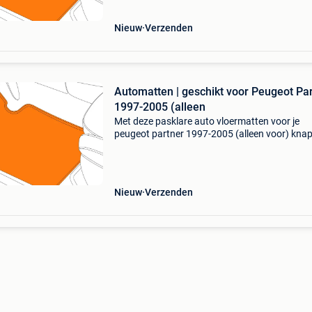
Nieuw
Verzenden
Automatten | geschikt voor Peugeot Pa
1997-2005 (alleen
Met deze pasklare auto vloermatten voor je
peugeot partner 1997-2005 (alleen voor) knap
interieur direct op en bescherm je het originele 
van je auto. Deze matten set is gemaakt uit
hoogwaar
Nieuw
Verzenden