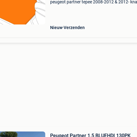
peugeot partner tepee 2008-2012 & 2012- kna
interieur direct op en bescherm je het originele 
van je auto. Deze matten set is gemaakt uit h
Nieuw
Verzenden
Peugeot Partner 1.5 BLUEHDI 130PK