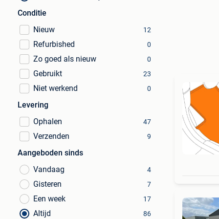
Conditie
Nieuw
12
Refurbished
0
Zo goed als nieuw
0
Gebruikt
23
Niet werkend
0
Levering
Ophalen
47
Verzenden
9
Aangeboden sinds
Vandaag
4
Gisteren
7
Een week
17
Altijd
86