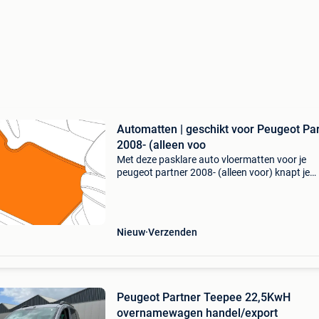
Automatten | geschikt voor Peugeot Pa
2008- (alleen voo
Met deze pasklare auto vloermatten voor je
peugeot partner 2008- (alleen voor) knapt je
interieur direct op en bescherm je het originele 
van je auto. Deze matten set is gemaakt uit
hoogwaardig
Nieuw
Verzenden
Peugeot Partner Teepee 22,5KwH
overnamewagen handel/export