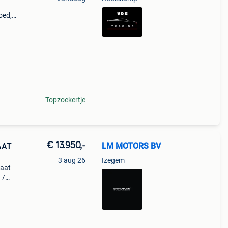
oed,
is nog
Topzoekertje
€ 13.950,-
LM MOTORS BV
AAT
3 aug 26
Izegem
maat
 /
- Btw
r