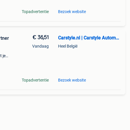
Topadvertentie
Bezoek website
€ 36,51
Carstyle.nl | Carstyle Automotive
rtner
Vandaag
Heel België
t je
tapijt
Topadvertentie
Bezoek website