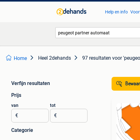
Help en info
Voor
Heel 2dehands
97 resultaten
voor 'peugeo
Home
Verfijn resultaten
Bewaar
Prijs
van
tot
€
€
Categorie