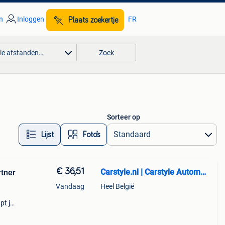
n
Inloggen
FR
Plaats zoekertje
lle afstanden…
Zoek
Sorteer op
Lijst
Foto’s
€ 36,51
Carstyle.nl | Carstyle Automotive
rtner
Vandaag
Heel België
pt je
tapijt
oog