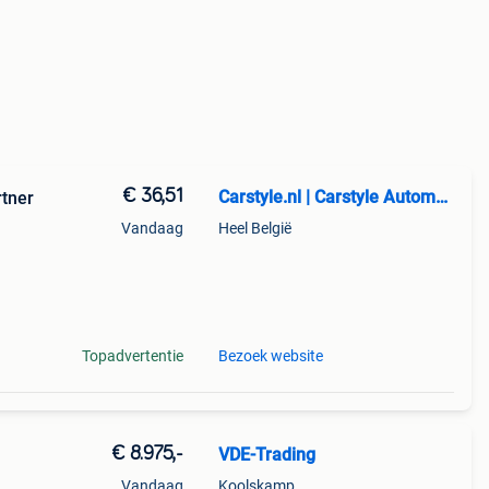
€ 36,51
Carstyle.nl | Carstyle Automotive
rtner
Vandaag
Heel België
tapijt
Topadvertentie
Bezoek website
€ 8.975,-
VDE-Trading
Vandaag
Koolskamp