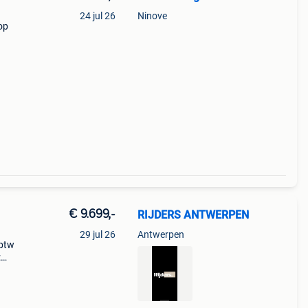
24 jul 26
Ninove
op
pk
€ 9.699,-
RIJDERS ANTWERPEN
29 jul 26
Antwerpen
 btw
: