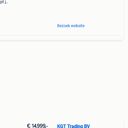
pt je
tapijt
oog
Bezoek website
€ 14.999,-
KGT Trading BV