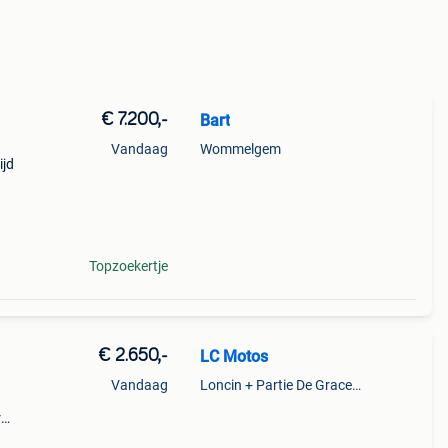
€ 7.200,-
Bart
Vandaag
Wommelgem
ijd
or
Topzoekertje
€ 2.650,-
LC Motos
Vandaag
Loncin + Partie De Grace-Hollogne
r