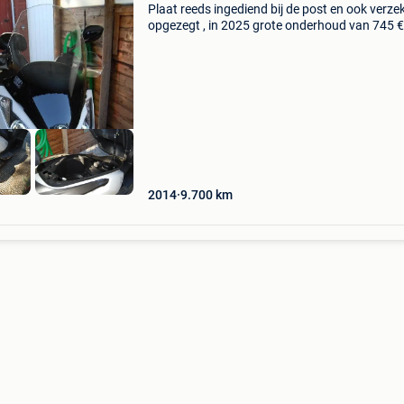
Plaat reeds ingediend bij de post en ook verze
opgezegt , in 2025 grote onderhoud van 745 €
(Bewijs) ik heb geen keuring bewijs voor verko
dit moet je zelf regelen met een garage of zo
2014
9.700
km