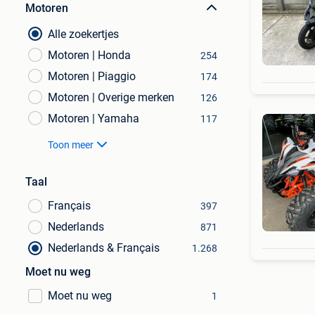
Motoren
Alle zoekertjes
Motoren | Honda
254
Motoren | Piaggio
174
Motoren | Overige merken
126
Motoren | Yamaha
117
Toon meer
Taal
Français
397
Nederlands
871
Nederlands & Français
1.268
Moet nu weg
Moet nu weg
1