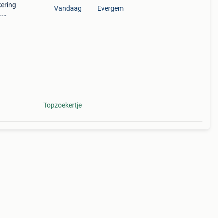
kering
Vandaag
Evergem
.
op ,
Topzoekertje