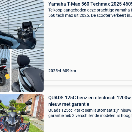
Yamaha T-Max 560 Techmax 
Te koop aangeboden deze prachtige yamaha
560 tech max uit 2025. De scooter verkeert in
uitstekende staat. Een luxe motorscooter met
krachtige prestaties, veel comfort en een spor
uitstraling
2025
4.609
km
QUADS 125C benz en electrisch 1200w 
nieuw met garantie
Quads 125cc 4takt semi automaat zijn nieuw
garantie heb 3 verschillende modelen is hoo
heb ze ook in electrische groot model prijs 14
euro kan vanaf nu ook geleverd worden is zow
voor