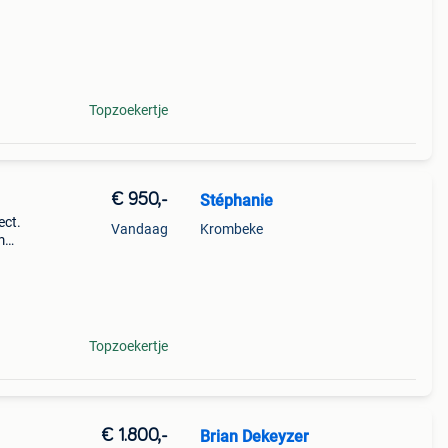
Topzoekertje
€ 950,-
Stéphanie
ect.
Vandaag
Krombeke
m
Topzoekertje
€ 1.800,-
Brian Dekeyzer