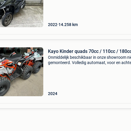
topsnelheid: 175 km/u tankinhoud: 15,5 liter
minimaal rijbewijs a
2022
14.258
km
Kayo Kinder quads 70cc / 110cc / 180c
Onmiddelijk beschikbaar in onze showroom ni
gemonteerd. Volledig automaat, voor en achter
uitgz. Ay 70cc ). Kayo ay70 ( 70cc ) 1050€ ka
at110 ( 110cc ) 1450€ kayo au110 ( 110cc )
2024