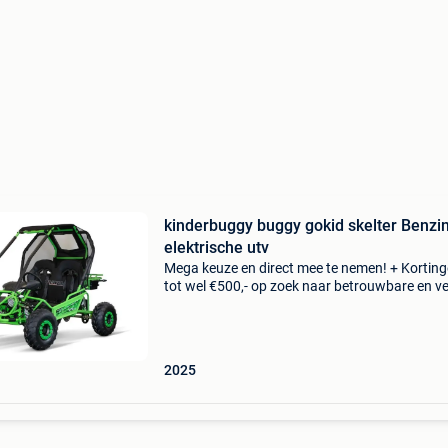
kinderbuggy buggy gokid skelter Benzi
elektrische utv
Mega keuze en direct mee te nemen! + Kortin
tot wel €500,- op zoek naar betrouwbare en ve
buggy's? Bij ons vind je altijd wat je zoekt! - K
gratis testen – voel, probeer en vergelij
2025