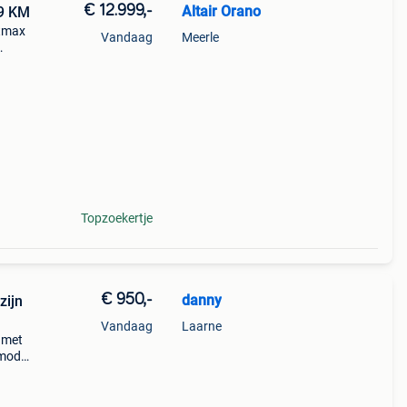
€ 12.999,-
Altair Orano
2025 4609 KM
 tmax
Vandaag
Meerle
tieve
Topzoekertje
€ 950,-
danny
zijn
Vandaag
Laarne
 met
gmodel
00
el