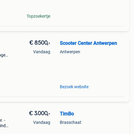
Topzoekertje
€ 8.500,-
Scooter Center Antwerpen
Vandaag
Antwerpen
ogen:
)
Bezoek website
€ 3.000,-
TimBo
. -
Vandaag
Brasschaat
inds
nten