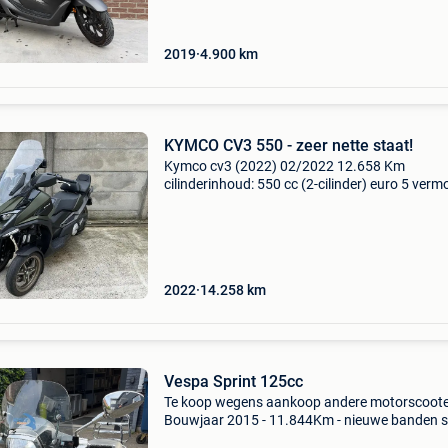
levering (in luik) inbegrepen in de prijs
2019
4.900
km
KYMCO CV3 550 - zeer nette staat!
Kymco cv3 (2022) 02/2022 12.658 Km
cilinderinhoud: 550 cc (2-cilinder) euro 5 verm
37,5 kw (51 pk) transmissie: cvt (automatisch
topsnelheid: 175 km/u tankinhoud: 15,5 liter
minimaal rijbewijs a
2022
14.258
km
Vespa Sprint 125cc
Te koop wegens aankoop andere motorscooter
Bouwjaar 2015 - 11.844Km - nieuwe banden s
voorjaar - usb-lader ingebouwd - alle docume