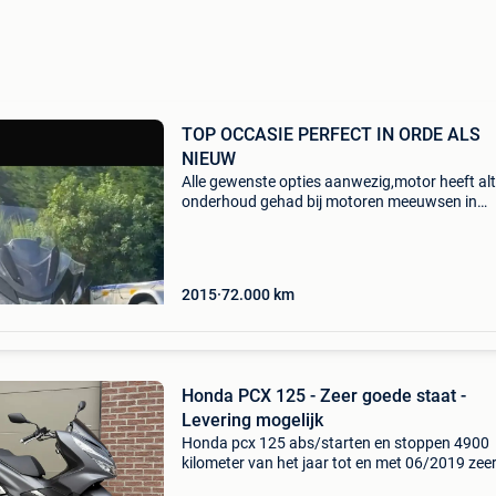
TOP OCCASIE PERFECT IN ORDE ALS
NIEUW
Alle gewenste opties aanwezig,motor heeft alt
onderhoud gehad bij motoren meeuwsen in
wijnegem onderhoudsboekje volledig .top mot
rijd als een nieuwe motor .
2015
72.000
km
Honda PCX 125 - Zeer goede staat -
Levering mogelijk
Honda pcx 125 abs/starten en stoppen 4900
kilometer van het jaar tot en met 06/2019 zee
goede staat - b-rijbewijs ok 👌 onderhoud en