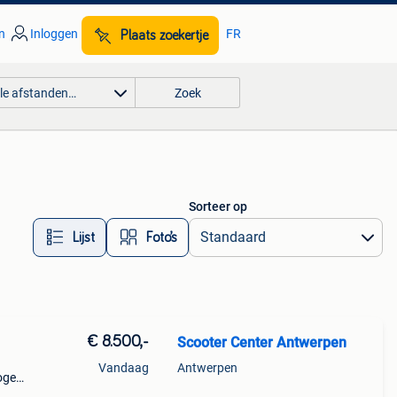
n
Inloggen
FR
Plaats zoekertje
lle afstanden…
Zoek
Sorteer op
Lijst
Foto’s
€ 8.500,-
Scooter Center Antwerpen
Vandaag
Antwerpen
ogen:
)