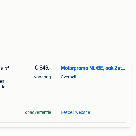
€ 949,-
Motorpromo NL/BE, ook Zaterdag
ne of
Vandaag
Overpelt
gen
ilige
om
Topadvertentie
Bezoek website