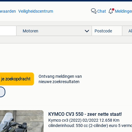
waarden
Veiligheidscentrum
Chat
Meldinge
Motoren
A
Ontvang meldingen van
 je zoekopdracht
nieuwe zoekresultaten
KYMCO CV3 550 - zeer nette staat!
Kymco cv3 (2022) 02/2022 12.658 Km
cilinderinhoud: 550 cc (2-cilinder) euro 5 verm
37,5 kw (51 pk) transmissie: cvt (automatisch