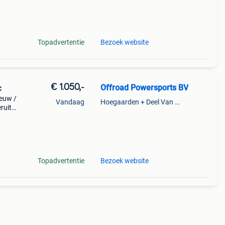
Topadvertentie
Bezoek website
€ 1.050,-
Offroad Powersports BV
c
euw /
Vandaag
Hoegaarden + Deel Van Kumtich + Deel Van Tienen
uit (
yo
Topadvertentie
Bezoek website