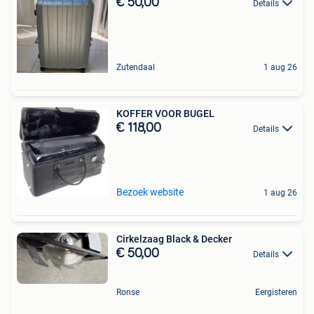
€ 50,00
Details
Zutendaal
1 aug 26
KOFFER VOOR BUGEL
€ 118,00
Details
Bezoek website
1 aug 26
Cirkelzaag Black & Decker
€ 50,00
Details
Ronse
Eergisteren