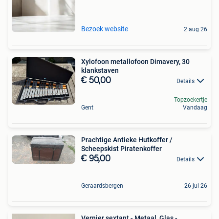
Bezoek website
2 aug 26
Xylofoon metallofoon Dimavery, 30
klankstaven
€ 50,00
Details
Topzoekertje
Gent
Vandaag
Prachtige Antieke Hutkoffer /
Scheepskist Piratenkoffer
€ 95,00
Details
Geraardsbergen
26 jul 26
Vernier sextant - Metaal, Glas -