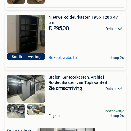
Nieuwe Roldeurkasten 195 x 120 x 47
cm
€ 295,00
Details
Snelle Levering
Bezoek website
4 aug 26
Stalen Kantoorkasten, Archief
Roldeurkasten van Topkwaliteit
Zie omschrijving
Details
Topzoekertje
Enghien
4 aug 26
Ook van deze