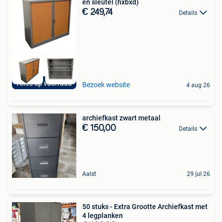
en sleutel (hxbxd)
€ 249,74
Details
Alles op voorraad
Bezoek website
4 aug 26
archiefkast zwart metaal
€ 150,00
Details
Aalst
29 jul 26
50 stuks - Extra Grootte Archiefkast met
4 legplanken