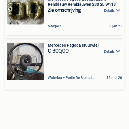
Remklauw Remklauwen 230 SL W113
Zie omschrijving
Details
Neerpelt
3 jan 21
Mercedes Pagoda stuurwiel
€ 300,00
Details
Waterloo + Partie De Braine-L'Alleud, De Ohain
15 mei 26