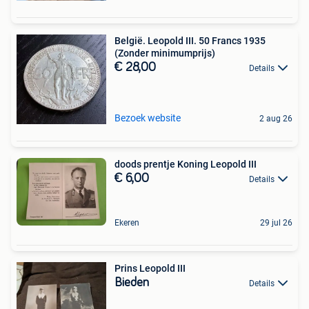
België. Leopold III. 50 Francs 1935
(Zonder minimumprijs)
€ 28,00
Details
Bezoek website
2 aug 26
doods prentje Koning Leopold III
€ 6,00
Details
Ekeren
29 jul 26
Prins Leopold III
Bieden
Details