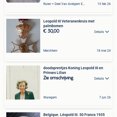
Ruien + Deel Van Avelgem En Waarmaarde
15 feb 26
Leopold III Veteranenkruis met
palmbomen
€ 30,00
Details
Merchtem
18 mei 24
doodsprentjes Koning Leopold III en
Prinses Lilian
Zie omschrijving
Details
Waregem
7 jun 26
Belgique. Léopold III. 50 Francs 1935