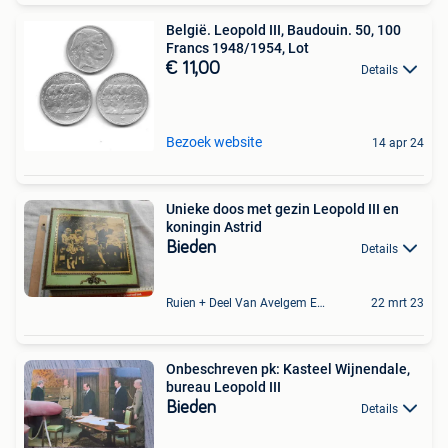
België. Leopold III, Baudouin. 50, 100
Francs 1948/1954, Lot
€ 11,00
Details
Bezoek website
14 apr 24
Unieke doos met gezin Leopold III en
koningin Astrid
Bieden
Details
Ruien + Deel Van Avelgem En Waarmaarde
22 mrt 23
Onbeschreven pk: Kasteel Wijnendale,
bureau Leopold III
Bieden
Details