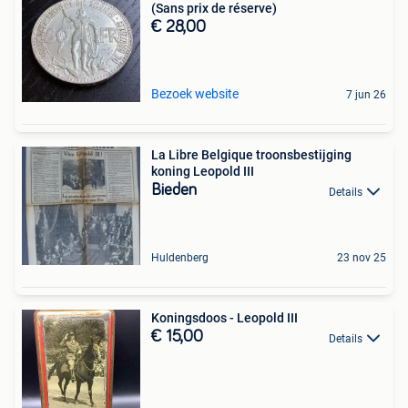
(Sans prix de réserve)
€ 28,00
Bezoek website
7 jun 26
La Libre Belgique troonsbestijging
koning Leopold III
Bieden
Details
Huldenberg
23 nov 25
Koningsdoos - Leopold III
€ 15,00
Details