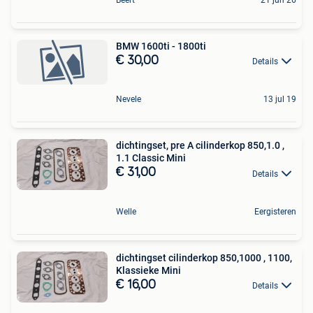
Beert
21 jun 26
BMW 1600ti - 1800ti
€ 30,00
Details
Nevele
13 jul 19
dichtingset, pre A cilinderkop 850,1.0 ,
1.1 Classic Mini
€ 31,00
Details
Welle
Eergisteren
dichtingset cilinderkop 850,1000 , 1100,
Klassieke Mini
€ 16,00
Details