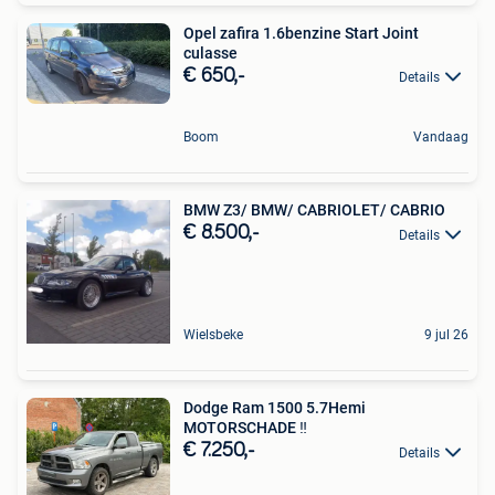
Opel zafira 1.6benzine Start Joint
culasse
€ 650,-
Details
Boom
Vandaag
BMW Z3/ BMW/ CABRIOLET/ CABRIO
€ 8.500,-
Details
Wielsbeke
9 jul 26
Dodge Ram 1500 5.7Hemi
MOTORSCHADE ‼️
€ 7.250,-
Details