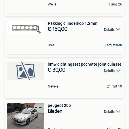
Welle
1 aug 26
Pakking cilinderkop 1.2mm
€ 150,00
Details
Bree
Eergisteren
bmw dichtingsset pochette joint culasse
€ 30,00
Details
Nevele
21 mrt 19
peugeot 205
Bieden
Details