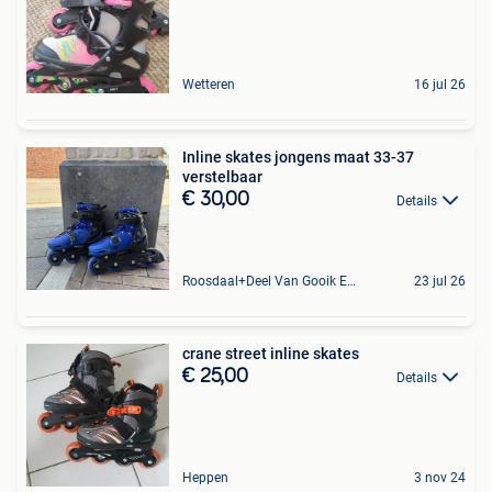
Wetteren
16 jul 26
Inline skates jongens maat 33-37
verstelbaar
€ 30,00
Details
Roosdaal+Deel Van Gooik En Sint-Kwintens-Lennik
23 jul 26
crane street inline skates
€ 25,00
Details
Heppen
3 nov 24