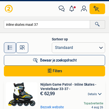
Alle categorieën…
Sorteer op
Alle afstanden…
Bewaar je zoekopdracht
Filters
Nijdam Game Patrol - Inline Skates -
Verstelbaar 33-37 -
€ 62,99
Details
Topadvertentie
Bezoek website
4 aug 26