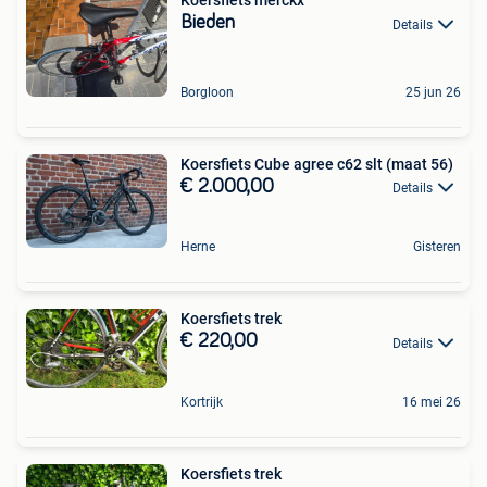
Koersfiets merckx
Bieden
Details
Borgloon
25 jun 26
Koersfiets Cube agree c62 slt (maat 56)
€ 2.000,00
Details
Herne
Gisteren
Koersfiets trek
€ 220,00
Details
Kortrijk
16 mei 26
Koersfiets trek