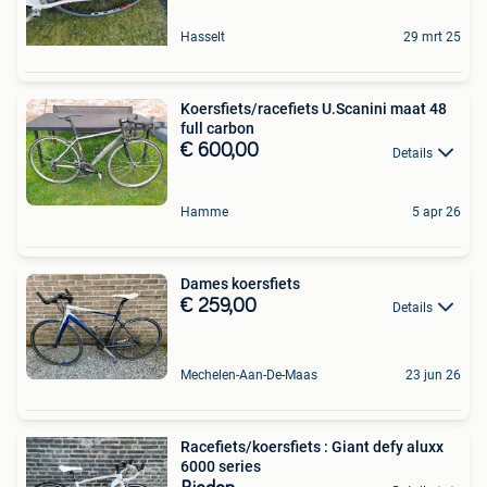
Hasselt
29 mrt 25
Koersfiets/racefiets U.Scanini maat 48
full carbon
€ 600,00
Details
Hamme
5 apr 26
Dames koersfiets
€ 259,00
Details
Mechelen-Aan-De-Maas
23 jun 26
Racefiets/koersfiets : Giant defy aluxx
6000 series