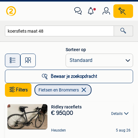
Fietsen en Brommers
Sorteer op
Alle afstanden…
Bewaar je zoekopdracht
Filters
Fietsen en Brommers
Ridley racefiets
€ 950,00
Details
Heusden
5 aug 26