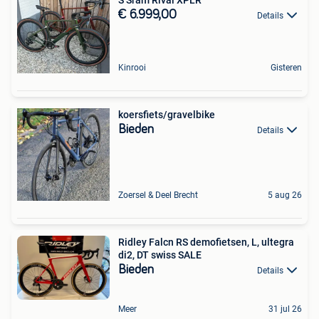
€ 6.999,00
Details
Kinrooi
Gisteren
koersfiets/gravelbike
Bieden
Details
Zoersel & Deel Brecht
5 aug 26
Ridley Falcn RS demofietsen, L, ultegra
di2, DT swiss SALE
Bieden
Details
Meer
31 jul 26