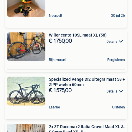
Neerpelt
30 jul 26
Wilier cento 10SL maat XL (58)
€ 1.750,00
Details
Rijkevorsel
Eergisteren
Specialized Venge DI2 Ultegra maat 58 +
ZIPP wielen 60mm
€ 1.575,00
Details
Laarne
Gisteren
2x 3T Racemax2 Italia Gravel Maat XL &.
S Sram Rival XPLR