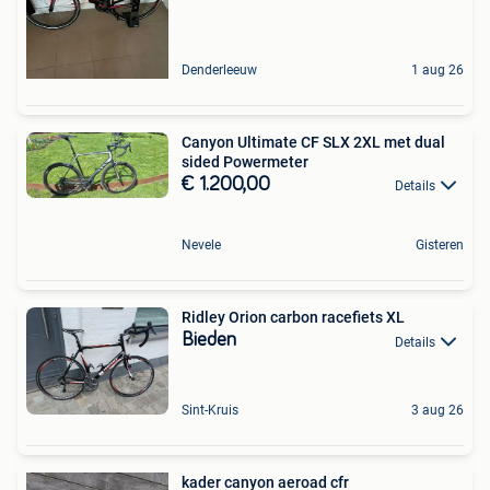
Denderleeuw
1 aug 26
Canyon Ultimate CF SLX 2XL met dual
sided Powermeter
€ 1.200,00
Details
Nevele
Gisteren
Ridley Orion carbon racefiets XL
Bieden
Details
Sint-Kruis
3 aug 26
kader canyon aeroad cfr