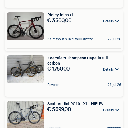
Ridley falcn xl
€ 3.300,00
Details
Kalmthout & Deel Wuustwezel
27 jul 26
Koersfiets Thompson Capella full
carbon
€ 1.750,00
Details
Beveren
28 jul 26
Scott Addict RC10 - XL - NIEUW
€ 5.699,00
Details
Borgloon
Vandaag