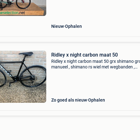
versnelling: derailleur maten framehoogte: 55
staat alge
Nieuw
Ophalen
Ridley x night carbon maat 50
Ridley x night carbon maat 50 grx shimano g
manueel , shimano rs wiel met wegbanden ,
shimano 105 pedalen . Cranckstel fsa 46/36 ,
stuur , selle italia zadel
Zo goed als nieuw
Ophalen