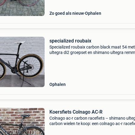
here
Zo goed als nieuw
Ophalen
specialized roubaix
Specialized roubaix carbon black maat 54 met
ultegra di2 groepset en shimano ultegra remm
wielset 9th wave 50 mm carbon. Kom deze
prachtige staat van de fiets bekijken. Van 202
nieuwprijs 6200 eur
Ophalen
Koersfiets Colnago AC-R
Colnago ac-r carbon racefiets – shimano ulte
carbon wielen te koop: een colnago ac-r racefie
goede staat, afgemonteerd met carbon cole-
velgen. Een lichte en comfortabele carbonfiets