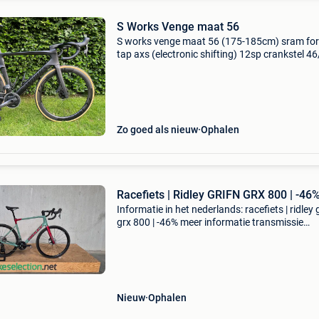
S Works Venge maat 56
S works venge maat 56 (175-185cm) sram for
tap axs (electronic shifting) 12sp crankstel 4
volledig geïntegreerd cockpit roval wielen cl50
rapide sram powermeter (dubbele
vermogensmeter) perfe
Zo goed als nieuw
Ophalen
Racefiets | Ridley GRIFN GRX 800 | -46
Informatie in het nederlands: racefiets | ridley 
grx 800 | -46% meer informatie transmissie
transmissie: shimano grx, 11 versnellingen
versnelling: derailleur maten framehoogte: 55
staat alge
Nieuw
Ophalen