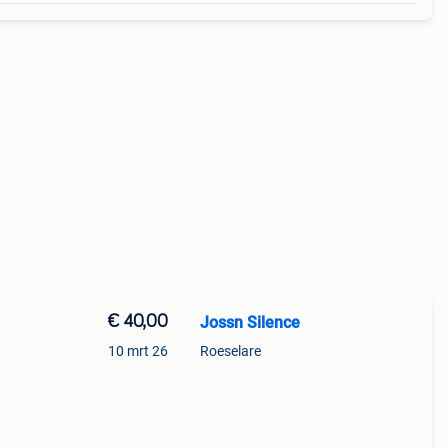
€ 40,00
Jossn Silence
10 mrt 26
Roeselare