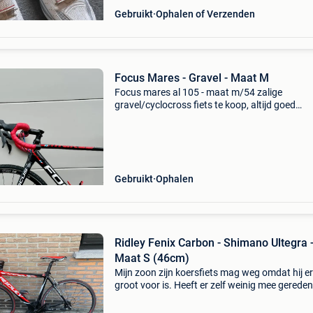
Gebruikt
Ophalen of Verzenden
Focus Mares - Gravel - Maat M
Focus mares al 105 - maat m/54 zalige
gravel/cyclocross fiets te koop, altijd goed
onderhouden! Specificaties: shimano 105 gro
(2x11 speed) cassette 400 km oud voor: 46/3
achter: 11-28 (11 speed
Gebruikt
Ophalen
Ridley Fenix Carbon - Shimano Ultegra 
Maat S (46cm)
Mijn zoon zijn koersfiets mag weg omdat hij er
groot voor is. Heeft er zelf weinig mee gereden
Fiets is in goede staat. Geschikt voor 1,50m to
1,70m, dus ideaal voor dames, jeugd of kleiner