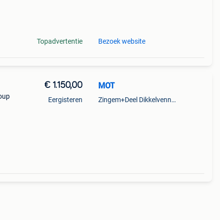
 cm
Topadvertentie
Bezoek website
€ 1.150,00
MOT
roup
Eergisteren
Zingem+Deel Dikkelvenne En Nederzwalm-Hermelgem
 deda