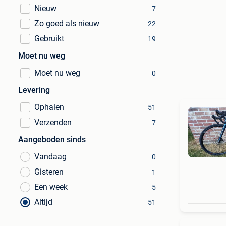
Nieuw
7
Zo goed als nieuw
22
Gebruikt
19
Moet nu weg
Moet nu weg
0
Levering
Ophalen
51
Verzenden
7
Aangeboden sinds
Vandaag
0
Gisteren
1
Een week
5
Altijd
51