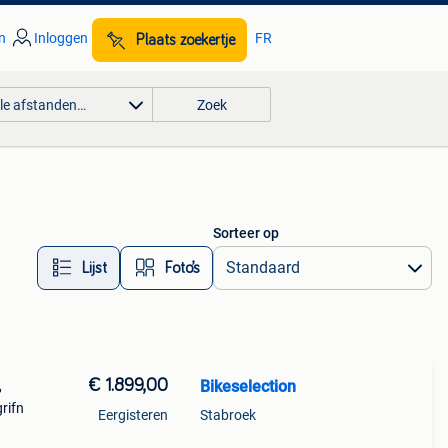
n
Inloggen
FR
Plaats zoekertje
lle afstanden…
Zoek
Sorteer op
Lijst
Foto’s
€ 1.899,00
Bikeselection
%
grifn
Eergisteren
Stabroek