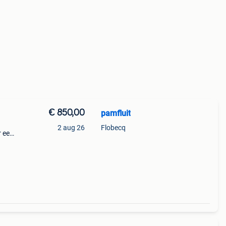
€ 850,00
pamfluit
2 aug 26
Flobecq
r een
 voor