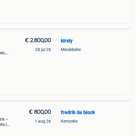
€ 2.800,00
kirsty
28 jul 26
Meulebeke
en,
0
€ 800,00
fredrik de block
gra –
1 aug 26
Kemzeke
ts in
 die