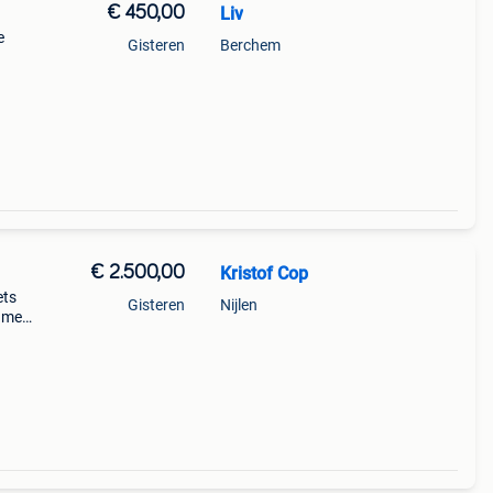
€ 450,00
Liv
e
Gisteren
Berchem
€ 2.500,00
Kristof Cop
ets
Gisteren
Nijlen
 met
anks