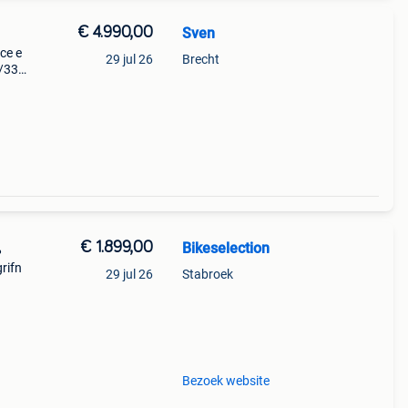
€ 4.990,00
Sven
ce e
29 jul 26
Brecht
6/33t
€ 1.899,00
Bikeselection
%
grifn
29 jul 26
Stabroek
 cm
Bezoek website