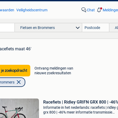
waarden
Veiligheidscentrum
Chat
Meldinge
Fietsen en Brommers
A
racefiets maat 46'
Ontvang meldingen van
 je zoekopdracht
nieuwe zoekresultaten
Brommers
Racefiets | Ridley GRIFN GRX 800 | -46
Informatie in het nederlands: racefiets | ridley 
grx 800 | -46% meer informatie transmissie
transmissie: shimano grx, 11 versnellingen