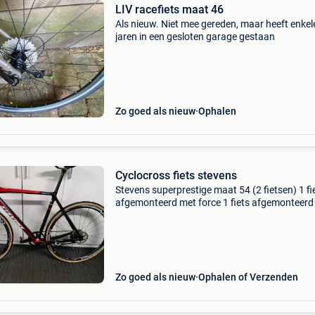
LIV racefiets maat 46
Als nieuw. Niet mee gereden, maar heeft enkel
jaren in een gesloten garage gestaan
Zo goed als nieuw
Ophalen
Cyclocross fiets stevens
Stevens superprestige maat 54 (2 fietsen) 1 fi
afgemonteerd met force 1 fiets afgemonteerd
rival (crankstel force) afgemonteerd met sram
force /rival12sp. Trapstel sram force 172,5 cr
46t g
Zo goed als nieuw
Ophalen of Verzenden