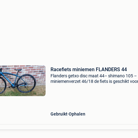
Racefiets miniemen FLANDERS 44
Flanders getxo disc maat 44– shimano 105 –
miniemenverzet 46/18 de fiets is geschikt voo
jonge renner en staat momenteel op het
miniemenverzet 46 × 18. Kan gebruikt worden
veldrijden en voor
Gebruikt
Ophalen