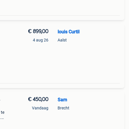
€ 899,00
louis Curtil
4 aug 26
Aalst
upset
6
€ 450,00
Sam
-
Vandaag
Brecht
 te
.
t
e