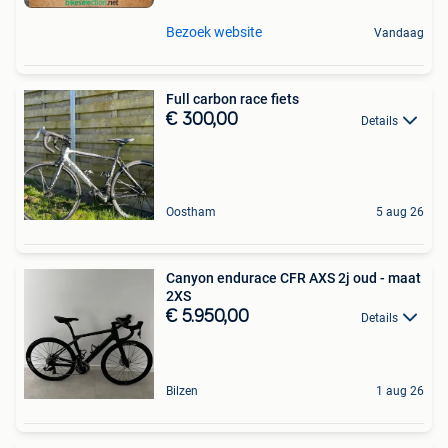
Bezoek website
Vandaag
Full carbon race fiets
€ 300,00
Details
Oostham
5 aug 26
Canyon endurace CFR AXS 2j oud - maat
2XS
€ 5.950,00
Details
Bilzen
1 aug 26