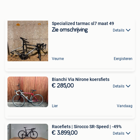
Specialized tarmac sl7 maat 49
Zie omschrijving
Details
Veurne
Eergisteren
Bianchi Via Nirone koersfiets
€ 285,00
Details
Lier
Vandaag
Racefiets | Sirocco SR-Speed | -49%
€ 3.899,00
Details