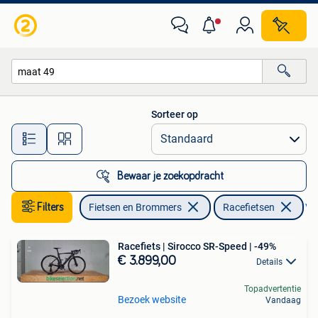
Fietsen | Racefietsen
Sorteer op
Alle afstanden…
Bewaar je zoekopdracht
Filters
Fietsen en Brommers
Racefietsen
Ver
Racefiets | Sirocco SR-Speed | -49%
€ 3.899,00
Details
Topadvertentie
Bezoek website
Vandaag