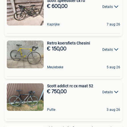
Scott Speedster cx10
€ 600,00
Details
Kaprijke
7 aug 26
Retro koersfiets Chesini
€ 150,00
Details
Meulebeke
5 aug 26
Scott addict rc cx maat 52
€ 750,00
Details
Putte
3 aug 26