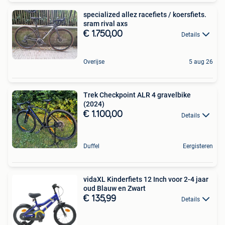
specialized allez racefiets / koersfiets.
sram rival axs
€ 1.750,00
Details
Overijse
5 aug 26
Trek Checkpoint ALR 4 gravelbike
(2024)
€ 1.100,00
Details
Duffel
Eergisteren
vidaXL Kinderfiets 12 Inch voor 2-4 jaar
oud Blauw en Zwart
€ 135,99
Details