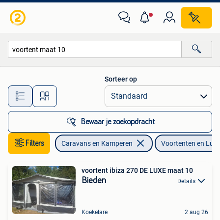
Voortenten en Luifels
Sorteer op
Alle afstanden…
Bewaar je zoekopdracht
Filters
Caravans en Kamperen
Voortenten en Luife
voortent ibiza 270 DE LUXE maat 10
Bieden
Details
Koekelare
2 aug 26