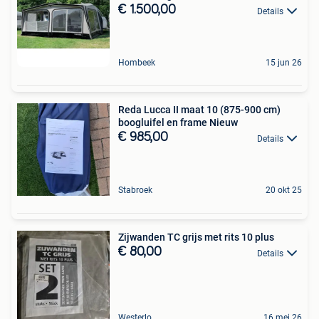
€ 1.500,00
Details
Hombeek
15 jun 26
Reda Lucca II maat 10 (875-900 cm)
boogluifel en frame Nieuw
€ 985,00
Details
Stabroek
20 okt 25
Zijwanden TC grijs met rits 10 plus
€ 80,00
Details
Westerlo
16 mei 26