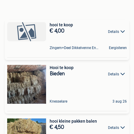
hooi te koop
€ 4,00
Details
Zingem+Deel Dikkelvenne En Nederzwalm-Hermelgem
Eergisteren
Hooi te koop
Bieden
Details
Knesselare
3 aug 26
hooi kleine pakken balen
€ 4,50
Details