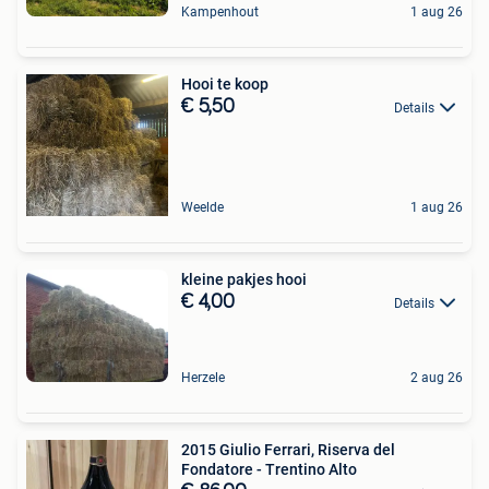
Kampenhout
1 aug 26
Hooi te koop
€ 5,50
Details
Weelde
1 aug 26
kleine pakjes hooi
€ 4,00
Details
Herzele
2 aug 26
2015 Giulio Ferrari, Riserva del
Fondatore - Trentino Alto