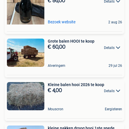
€ 86,00
Details
Bezoek website
2 aug 26
Grote balen HOOI te koop
€ 60,00
Details
Alveringem
29 jul 26
Kleine balen hooi 2026 te koop
€ 4,00
Details
Mouscron
Eergisteren
kleine pakken droog hooi 1ste snede