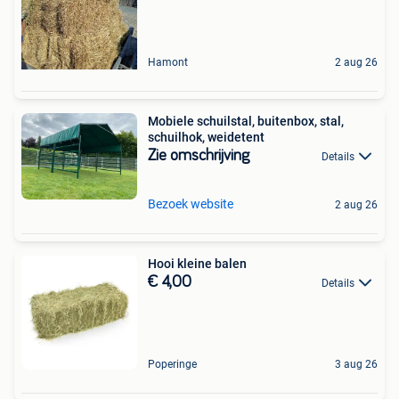
Hamont
2 aug 26
Mobiele schuilstal, buitenbox, stal,
schuilhok, weidetent
Zie omschrijving
Details
Bezoek website
2 aug 26
Hooi kleine balen
€ 4,00
Details
Poperinge
3 aug 26