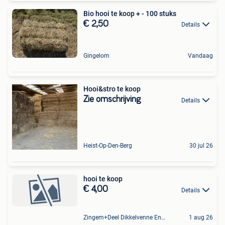
Bio hooi te koop + - 100 stuks
€ 2,50
Details
Gingelom
Vandaag
Hooi&stro te koop
Zie omschrijving
Details
Heist-Op-Den-Berg
30 jul 26
hooi te koop
€ 4,00
Details
Zingem+Deel Dikkelvenne En Nederzwalm-Hermelgem
1 aug 26