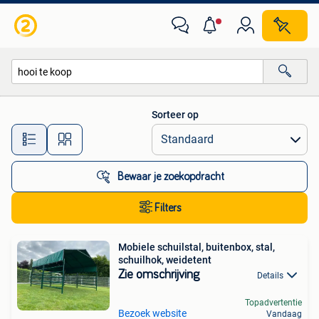
Alle categorieën…
Sorteer op
Alle afstanden…
Bewaar je zoekopdracht
Filters
Mobiele schuilstal, buitenbox, stal,
schuilhok, weidetent
Zie omschrijving
Details
Topadvertentie
Bezoek website
Vandaag