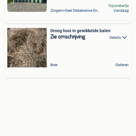
Topzoekertje
Zingem+Deel Dikkelvenne En Nederzwalm-Hermelgem
Vandaag
Droog hooi in gewikkelde balen
Zie omschrijving
Details
Bree
Gisteren