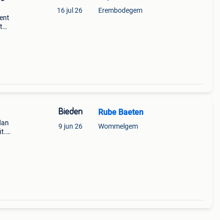
16 jul 26
Erembodegem
gent
t
arely
Bieden
Rube Baeten
 dan
9 jun 26
Wommelgem
t.
te
mm