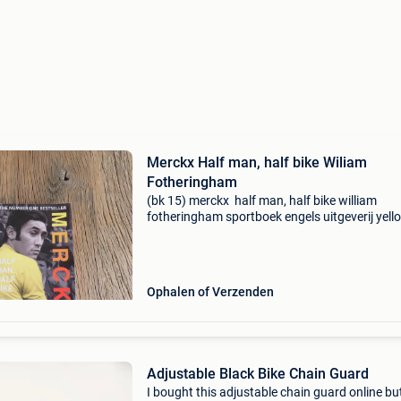
Merckx Half man, half bike Wiliam
Fotheringham
(bk 15) merckx half man, half bike william
fotheringham sportboek engels uitgeverij yell
jersey press 308 pagina&#39;s verzekerde ze
mogelijk aan tarief bpost8,
Ophalen of Verzenden
Adjustable Black Bike Chain Guard
I bought this adjustable chain guard online bu