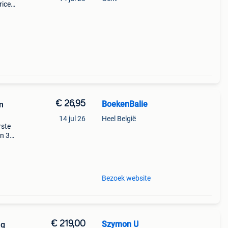
rice
€ 26,95
BoekenBalie
m
14 jul 26
Heel België
rste
en 30
ag
nard
Bezoek website
€ 219,00
Szymon U
ng