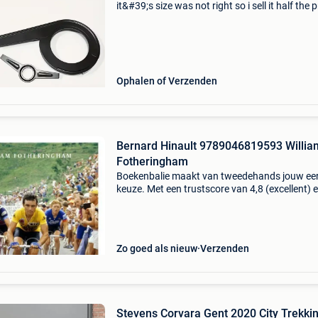
it&#39;s size was not right so i sell it half the p
its brand new and has never been used.
Ophalen of Verzenden
Bernard Hinault 9789046819593 Willia
Fotheringham
Boekenbalie maakt van tweedehands jouw ee
keuze. Met een trustscore van 4,8 (excellent) 
dagen retour garantie maken we dat iedere d
waar. Bestel direct op onze website! Titel: ber
hina
Zo goed als nieuw
Verzenden
Stevens Corvara Gent 2020 City Trekki