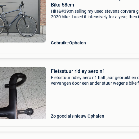
Bike 58cm
Hi! I&#39;m selling my used stevens corvara 
2020 bike. I used it intensively for a year, then i
spent the next two and a half in garage used r
as an emergency bike if i had a problem wi
Gebruikt
Ophalen
Fietsstuur ridley aero n1
Fietsstuur ridley aero n1 half jaar gebruikt en
vervangen door een ander stuur wegens bike fi
Stuur is dus in perfecte staat. Het is een breed
400mm-420mm en de stuurpenlengte is 130
Zo goed als nieuw
Ophalen