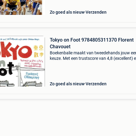
hina
Zo goed als nieuw
Verzenden
Tokyo on Foot 9784805311370 Florent
Chavouet
Boekenbalie maakt van tweedehands jouw ee
keuze. Met een trustscore van 4,8 (excellent) 
dagen retour garantie maken we dat iedere d
waar. Bestel direct op onze website! Titel: tok
foo
Zo goed als nieuw
Verzenden