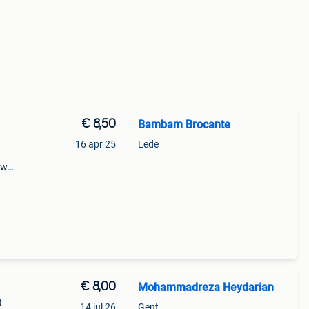
€ 8,50
Bambam Brocante
16 apr 25
Lede
ow
nding
€ 8,00
Mohammadreza Heydarian
t
14 jul 26
Gent