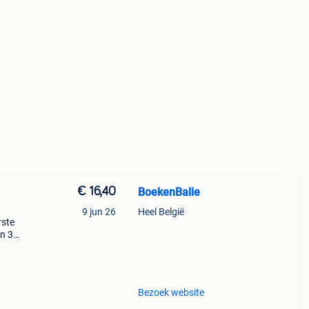
€ 16,40
BoekenBalie
9 jun 26
Heel België
rste
en 30
ag
yo on
Bezoek website