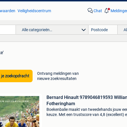
waarden
Veiligheidscentrum
Chat
Meldinge
Alle categorieën…
A
ke'
Ontvang meldingen van
 je zoekopdracht
nieuwe zoekresultaten
Bernard Hinault 9789046819593 Willia
Fotheringham
Boekenbalie maakt van tweedehands jouw ee
keuze. Met een trustscore van 4,8 (excellent) 
dagen retour garantie maken we dat iedere d
waar. Bestel direct op onze website! Titel: ber