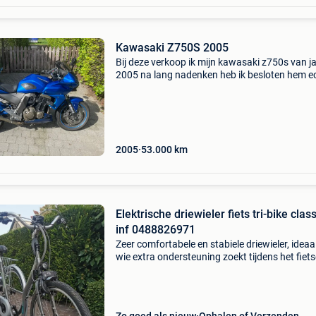
Kawasaki Z750S 2005
Bij deze verkoop ik mijn kawasaki z750s van j
2005 na lang nadenken heb ik besloten hem ec
verkopen en andere motor te kopen is in goed
staat heeft recent onderhoudt gehad en half j
gelede
2005
53.000
km
Elektrische driewieler fiets tri-bike class
inf 0488826971
Zeer comfortabele en stabiele driewieler, ideaa
wie extra ondersteuning zoekt tijdens het fiets
🔹 Half-elektrisch: trapondersteuning voor ext
gemak 🔹 slechts 12 km gereden – dus nog in 