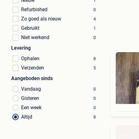
Nieuw
1
Refurbished
0
Zo goed als nieuw
4
Gebruikt
1
Niet werkend
0
Levering
Ophalen
8
Verzenden
5
Aangeboden sinds
Vandaag
0
Gisteren
0
Een week
0
Altijd
8