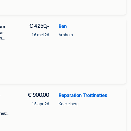
€ 4.250,-
Ben
 km
aar
16 mei 26
Arnhem
jn
g
€ 900,00
Reparation Trottinettes
e
15 apr 26
Koekelberg
eik:
poort