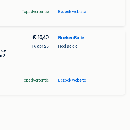
Topadvertentie
Bezoek website
€ 16,40
BoekenBalie
16 apr 25
Heel België
rste
en 30
ag
yo on
Topadvertentie
Bezoek website