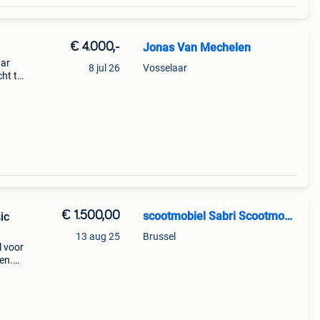
€ 4.000,-
Jonas Van Mechelen
aar
8 jul 26
Vosselaar
ht te
e
aar
€ 1.500,00
scootmobiel Sabri Scootmobiel
ic
13 aug 25
Brussel
l voor
en.
ra
bi