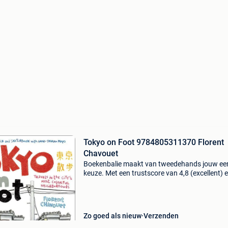
Tokyo on Foot 9784805311370 Florent
Chavouet
Boekenbalie maakt van tweedehands jouw ee
keuze. Met een trustscore van 4,8 (excellent) 
dagen retour garantie maken we dat iedere d
waar. Bestel direct op onze website! Titel: tok
foo
Zo goed als nieuw
Verzenden