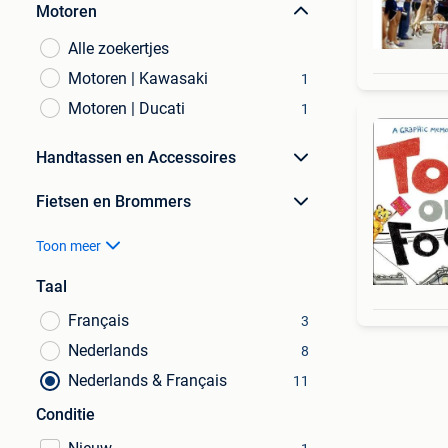
Motoren
Alle zoekertjes
Motoren | Kawasaki
1
Motoren | Ducati
1
Handtassen en Accessoires
Fietsen en Brommers
Toon meer
Taal
Français
3
Nederlands
8
Nederlands & Français
11
Conditie