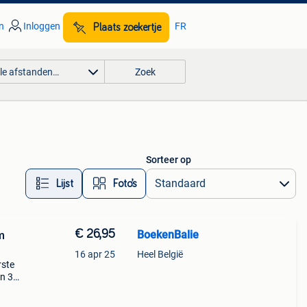
n
Inloggen
FR
Plaats zoekertje
lle afstanden…
Zoek
Sorteer op
Lijst
Foto’s
€ 26,95
BoekenBalie
m
16 apr 25
Heel België
rste
en 30
ag
nard