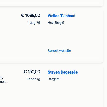
€ 1.699,00
Welles Tuinhout
1 aug 26
Heel België
estel
en u
Bezoek website
€ 150,00
Steven Degezelle
k,
Vandaag
Otegem
mel
n te
ar