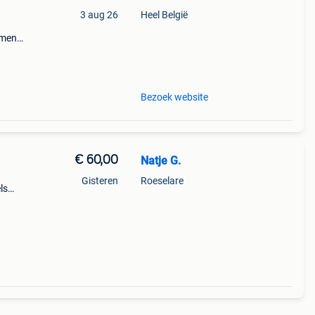
3 aug 26
Heel België
amen
:
Bezoek website
€ 60,00
Natje G.
Gisteren
Roeselare
ls