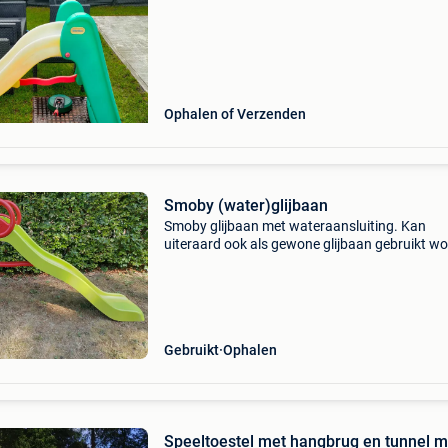
Ophalen of Verzenden
Smoby (water)glijbaan
Smoby glijbaan met wateraansluiting. Kan
uiteraard ook als gewone glijbaan gebruikt w
Kleur: groen, rood. Wat krassen op zijkant en
voorkant, maar werkt nog perfect. Plezier
verzekerd!
Gebruikt
Ophalen
Speeltoestel met hangbrug en tunnel m