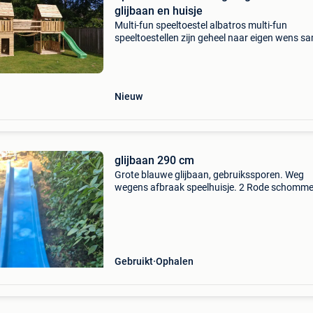
glijbaan en huisje
Multi-fun speeltoestel albatros multi-fun
speeltoestellen zijn geheel naar eigen wens s
te stellen. Specificaties vloerdikte: 28mm palen
staanders 7 x 7 cm, ringbalken 44 x 70 cm,
plateauhoogte:
Nieuw
glijbaan 290 cm
Grote blauwe glijbaan, gebruikssporen. Weg
wegens afbraak speelhuisje. 2 Rode schomme
ook nog beschikbaar
Gebruikt
Ophalen