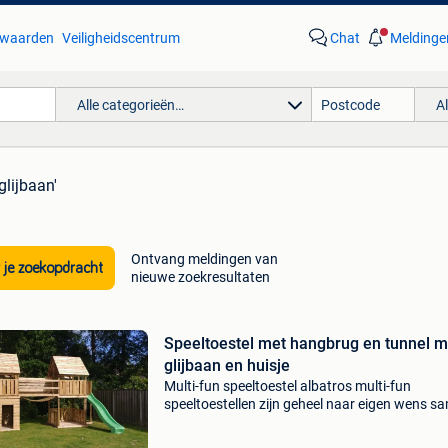
waarden
Veiligheidscentrum
Chat
Meldinge
Alle categorieën…
A
glijbaan'
Ontvang meldingen van
 je zoekopdracht
nieuwe zoekresultaten
Speeltoestel met hangbrug en tunnel m
glijbaan en huisje
Multi-fun speeltoestel albatros multi-fun
speeltoestellen zijn geheel naar eigen wens s
te stellen. Specificaties vloerdikte: 28mm palen
staanders 7 x 7 cm, ringbalken 44 x 70 cm,