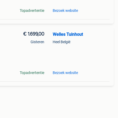
Topadvertentie
Bezoek website
€ 1.699,00
Welles Tuinhout
Gisteren
Heel België
estel
en u
Topadvertentie
Bezoek website