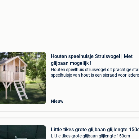
Houten speelhuisje Struisvogel | Met
glijbaan mogelijk !
Houten speelhuis struisvogel dit prachtige sta
speelhuisje van hout is een sieraad voor iedere
Kinderen dromen ervan een eigen plekje te he
Lekker je eigen fantasie ontwikkelen is een
Nieuw
Little tikes grote glijbaan glijlengte 15
Little tikes grote glijbaan glijlengte 150cm