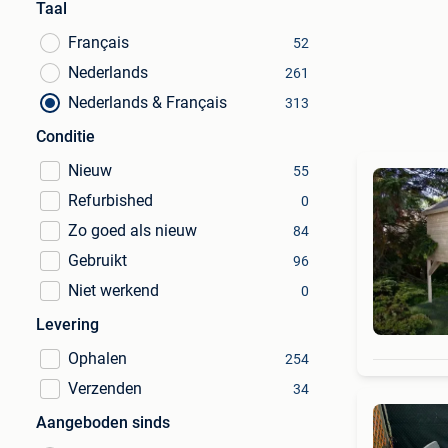
Taal
Français
52
Nederlands
261
Nederlands & Français
313
Conditie
Nieuw
55
Refurbished
0
Zo goed als nieuw
84
Gebruikt
96
Niet werkend
0
Levering
Ophalen
254
Verzenden
34
Aangeboden sinds