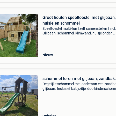
Groot houten speeltoestel met glijbaan,
huisje en schommel
Speeltoestel multi-fun | zelf samenstellen | incl.
Glijbaan, schommel, klimwand, huisje onder,
zandbak | pakket merel het afgebeelde speelto
is een voorbeeld gemaakt voor een klant. Indi
ande
Nieuw
schommel toren met glijbaan, zandbak.
Degelijke schommel met onderaan een zandba
glijbaan. Inclusief babyzitje, duo kinderschom
en klimtouw. Deze doen weg omdat de kindere
groot zijn en er niet meer opzitten. Degelijk ma
met ge