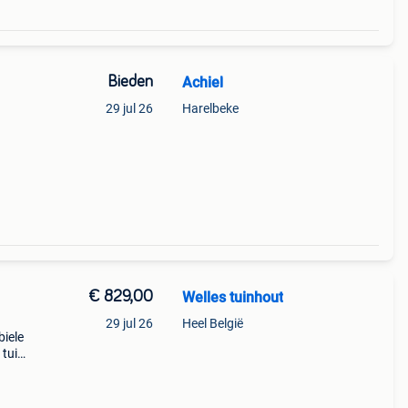
Bieden
Achiel
29 jul 26
Harelbeke
€ 829,00
Welles tuinhout
29 jul 26
Heel België
biele
 tuin.
bben.