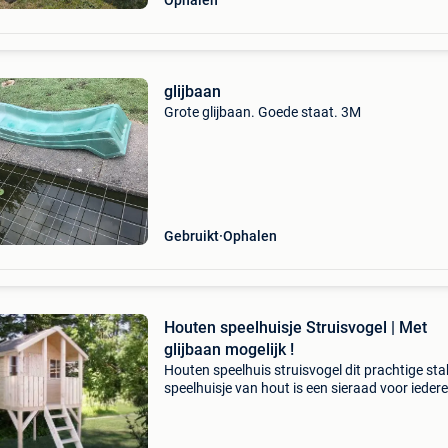
Ophalen
glijbaan
Grote glijbaan. Goede staat. 3M
Gebruikt
Ophalen
Houten speelhuisje Struisvogel | Met
glijbaan mogelijk !
Houten speelhuis struisvogel dit prachtige sta
speelhuisje van hout is een sieraad voor iedere
Kinderen dromen ervan een eigen plekje te he
Lekker je eigen fantasie ontwikkelen is een