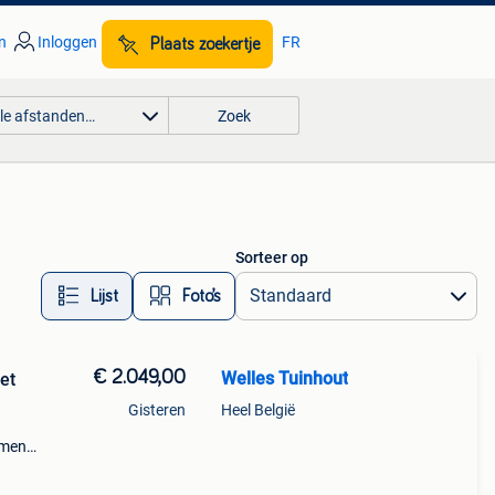
n
Inloggen
FR
Plaats zoekertje
lle afstanden…
Zoek
Sorteer op
Lijst
Foto’s
€ 2.049,00
Welles Tuinhout
et
Gisteren
Heel België
amen
: