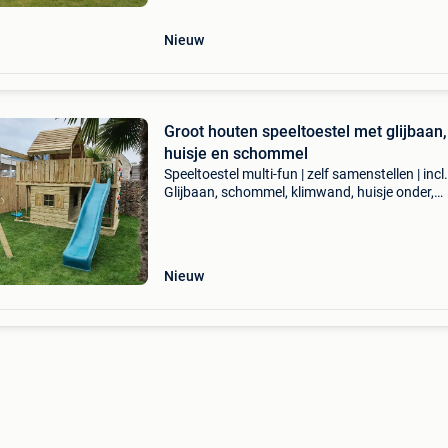
plateauhoogte:
Nieuw
Groot houten speeltoestel met glijbaan,
huisje en schommel
Speeltoestel multi-fun | zelf samenstellen | incl.
Glijbaan, schommel, klimwand, huisje onder,
zandbak | pakket merel het afgebeelde speelto
is een voorbeeld gemaakt voor een klant. Indi
ande
Nieuw