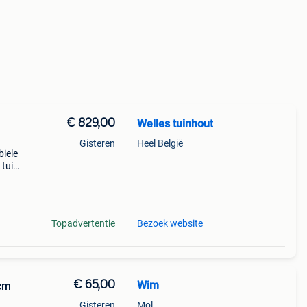
€ 829,00
Welles tuinhout
Gisteren
Heel België
biele
 tuin.
bben.
Topadvertentie
Bezoek website
€ 65,00
Wim
0cm
Gisteren
Mol