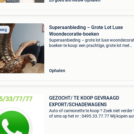
Zo goed als nieuw
Ophalen
Superaanbieding – Grote Lot Luxe
 weg
Woondecoratie-boeken
Superaanbieding – grote lot luxe woondecorat
boeken te koop: een prachtige, grote lot met
stijlvolle woonaccessoires, boeken , waaronder
12-persoons servies - 6-delige franse serviesse
prach
Ophalen
GEZOCHT/ TE KOOP GEVRAAGD
EXPORT/SCHADEWAGENS
Auto of camionette te koop ? Zoek niet verder !
of sms op het nr : 0495.33.77.77 Wij kopen aut
bestelwagens ook schadewagens met of zon
motor problemen auto's van verschillende mer