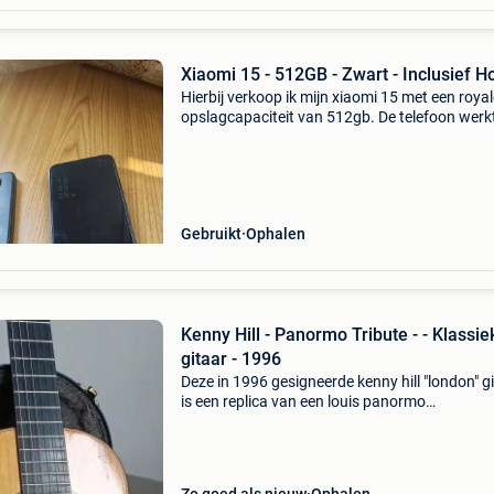
Xiaomi 15 - 512GB - Zwart - Inclusief H
Hierbij verkoop ik mijn xiaomi 15 met een royal
opslagcapaciteit van 512gb. De telefoon werk
technisch nog honderd procent naar behoren 
lekker snel. Model: xiaomi 15 opslag: 512gb kle
zwart
Gebruikt
Ophalen
Kenny Hill - Panormo Tribute - - Klassie
gitaar - 1996
Deze in 1996 gesigneerde kenny hill "london" g
is een replica van een louis panormo
&#39;romantische&#39; gitaar, gebouwd ron
1834. Het is een 630mm mensuur met
waaierverstevig