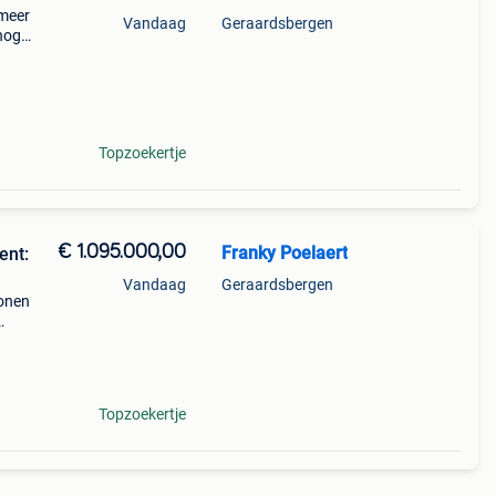
 meer
Vandaag
Geraardsbergen
 nog
n in
Topzoekertje
€ 1.095.000,00
Franky Poelaert
ent:
Vandaag
Geraardsbergen
wonen
nde
n
Topzoekertje