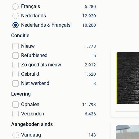
Français
5.280
Nederlands
12.920
Nederlands & Français
18.200
Conditie
Nieuw
1.778
Refurbished
5
Zo goed als nieuw
2.912
Gebruikt
1.620
Niet werkend
3
Levering
Ophalen
11.793
Verzenden
6.436
Aangeboden sinds
Vandaag
143