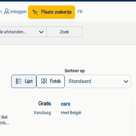
n
Inloggen
FR
Plaats zoekertje
lle afstanden…
Zoek
Sorteer op
Lijst
Foto’s
Gratis
cars
Vandaag
Heel België
 Bel
o's,
der
k