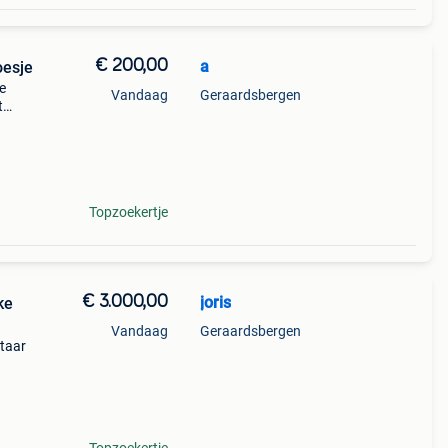
€ 200,00
a
oesje
e
Vandaag
Geraardsbergen
t
en is
ur:
Topzoekertje
€ 3.000,00
joris
ke
Vandaag
Geraardsbergen
itaar
d