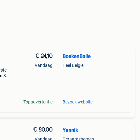
€ 24,10
BoekenBalie
Vandaag
Heel België
rste
en 30
ag
muur
Topadvertentie
Bezoek website
€ 80,00
Yannik
Vandaag
Geraardsbergen