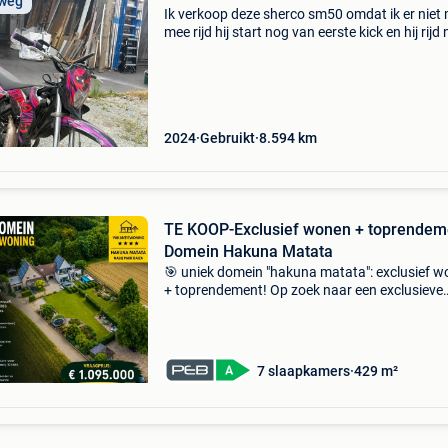
 weg
Ik verkoop deze sherco sm50 omdat ik er niet
mee rijd hij start nog van eerste kick en hij rijd
top vervangingen: nieuwe ketting moet er op e
de band zit er een prop
2024
Gebruikt
8.594
km
TE KOOP-Exclusief wonen + toprendem
Domein Hakuna Matata
🎯 uniek domein "hakuna matata": exclusief 
+ toprendement! Op zoek naar een exclusieve
droomwoning én een bewezen, direct rendere
investering? Ontdek domein hakuna matata i
geraard
7 slaapkamers
429 m²