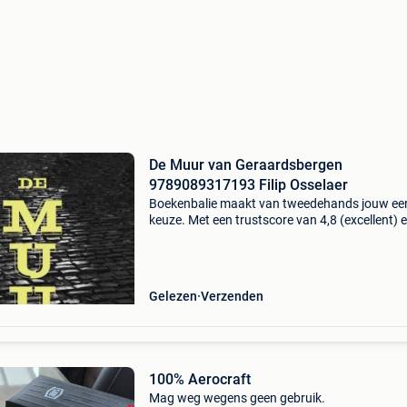
De Muur van Geraardsbergen
9789089317193 Filip Osselaer
Boekenbalie maakt van tweedehands jouw ee
keuze. Met een trustscore van 4,8 (excellent) 
dagen retour garantie maken we dat iedere d
waar. Bestel direct op onze website! Titel: de 
van
Gelezen
Verzenden
100% Aerocraft
Mag weg wegens geen gebruik.