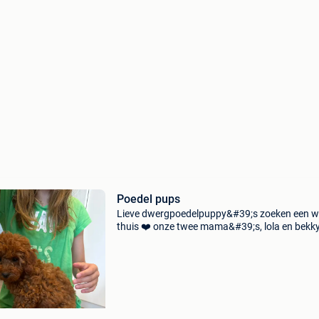
Poedel pups
Lieve dwergpoedelpuppy&#39;s zoeken een 
thuis ❤️ onze twee mama&#39;s, lola en bekky,
gezonde, sociale en liefdevolle dwergpoedels.
groeien op in een warm gezin met vier kindere