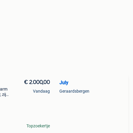
€ 2.000,00
July
warm
Vandaag
Geraardsbergen
 zijn
ze
n e
Topzoekertje