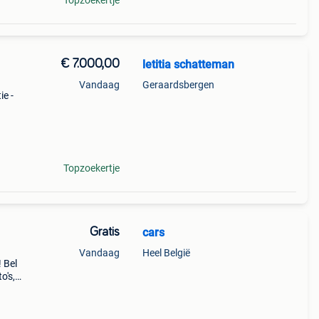
Topzoekertje
€ 7.000,00
letitia schatteman
Vandaag
Geraardsbergen
ie -
: -
t -
Topzoekertje
Gratis
cars
Vandaag
Heel België
 Bel
o's,
der
k