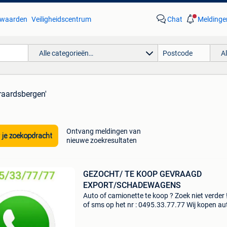
waarden
Veiligheidscentrum
Chat
Meldinge
Alle categorieën…
A
raardsbergen'
Ontvang meldingen van
 je zoekopdracht
nieuwe zoekresultaten
GEZOCHT/ TE KOOP GEVRAAGD
EXPORT/SCHADEWAGENS
Auto of camionette te koop ? Zoek niet verder !
of sms op het nr : 0495.33.77.77 Wij kopen aut
bestelwagens ook schadewagens met of zon
motor problemen auto's van verschillende mer