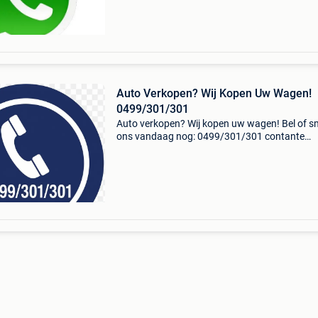
Auto Verkopen? Wij Kopen Uw Wagen!
0499/301/301
Auto verkopen? Wij kopen uw wagen! Bel of s
ons vandaag nog: 0499/301/301 contante
betaling – snelle service – gratis ophaling ook
zonder keuring, schade of motorproblemen in 
belgië actief: vla