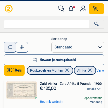
Bankbiljetten | Afrika
Sorteer op
Alle afstanden…
Bewaar je zoekopdracht
Filters
Postzegels en Munten
Afrika
Verwijde
Zuid-Afrika - Zuid Afrika 5 Pounds - 1900
€ 125,00
Details
Topadvertentie
Bezoek website
Vandaag