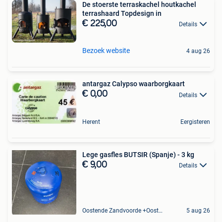
De stoerste terraskachel houtkachel
terrashaard Topdesign in
€ 225,00
Details
Bezoek website
4 aug 26
antargaz Calypso waarborgkaart
€ 0,00
Details
Herent
Eergisteren
Lege gasfles BUTSIR (Spanje) - 3 kg
€ 9,00
Details
Oostende Zandvoorde +Oostende
5 aug 26