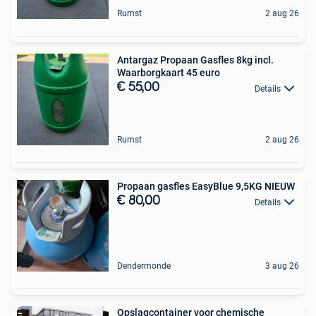
Rumst
2 aug 26
Antargaz Propaan Gasfles 8kg incl.
Waarborgkaart 45 euro
€ 55,00
Details
Rumst
2 aug 26
Propaan gasfles EasyBlue 9,5KG NIEUW
€ 80,00
Details
Dendermonde
3 aug 26
Opslagcontainer voor chemische