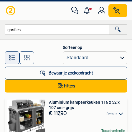
Alle categorieën…
Sorteer op
Alle afstanden…
Bewaar je zoekopdracht
Filters
Aluminium kampeerkeuken 116 x 52 x
107 cm - grijs
€ 117,90
Details
Topadvertentie