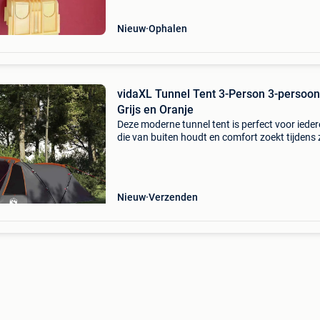
Nieuw
Ophalen
vidaXL Tunnel Tent 3-Person 3-persoo
Grijs en Oranje
Deze moderne tunnel tent is perfect voor iede
die van buiten houdt en comfort zoekt tijdens z
avonturen. Met een strak design en functionel
indeling biedt hij niet alleen veel ruimte, maar 
Nieuw
Verzenden