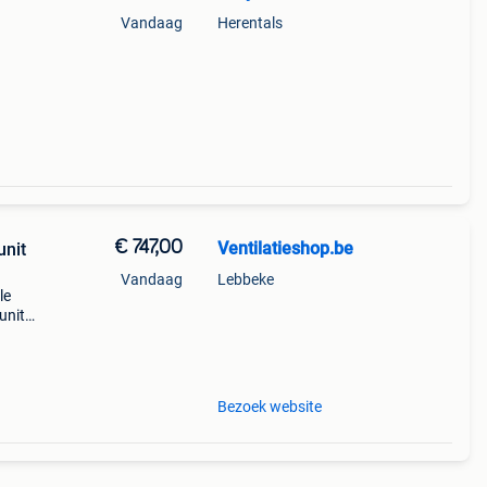
Vandaag
Herentals
€ 747,00
Ventilatieshop.be
nit
Vandaag
Lebbeke
le
units,
n
n
Bezoek website