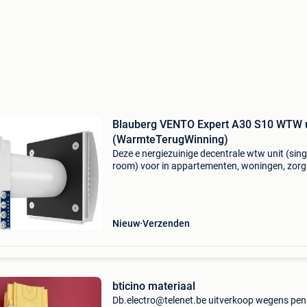
Blauberg VENTO Expert A30 S10 WTW u
(WarmteTerugWinning)
Deze e nergiezuinige decentrale wtw unit (sing
room) voor in appartementen, woningen, zorg
studentenkamers, vakantiewoningen heeft ee
rendement tot 81%. Verminder doormiddel va
deze innovati
Nieuw
Verzenden
bticino materiaal
Db.electro@telenet.be uitverkoop wegens pen