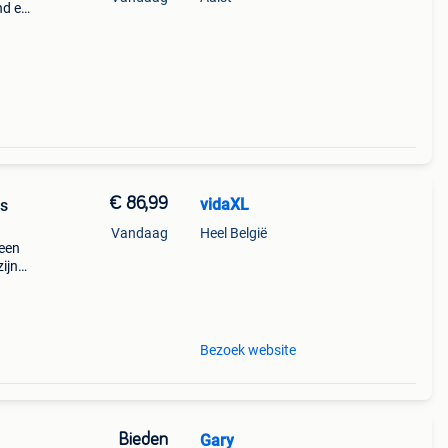
nd en
 -5
 ex
€ 86,99
vidaXL
ns
Vandaag
Heel België
reen
ijn
e
ook
Bezoek website
Bieden
Gary