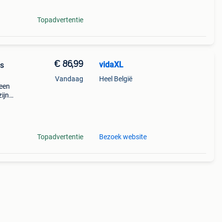
Topadvertentie
€ 86,99
vidaXL
ns
Vandaag
Heel België
reen
ijn
e
ook
Topadvertentie
Bezoek website