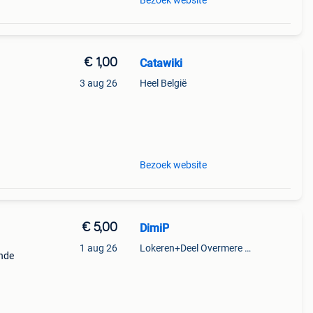
Bezoek website
€ 1,00
Catawiki
3 aug 26
Heel België
9%
ilas
Bezoek website
€ 5,00
DimiP
1 aug 26
Lokeren+Deel Overmere En Zele
unde