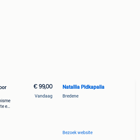
€ 99,00
Natallia Pidkapaila
oor
Vandaag
Bredene
nisme
gte en
Bezoek website