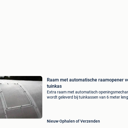
Raam met automatische raamopener v
tuinkas
Extra raam met automatisch openingsmecha
wordt geleverd bij tuinkassen van 6 meter len
langer. Om optimale ventilatie van de
constructieruimte van 6 meter te garanderen,
wordt naast de hoof
Nieuw
Ophalen of Verzenden