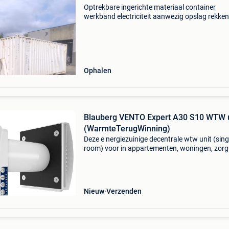
Optrekbare ingerichte materiaal container
werkband electriciteit aanwezig opslag rekken
Ophalen
Blauberg VENTO Expert A30 S10 WTW u
(WarmteTerugWinning)
Deze e nergiezuinige decentrale wtw unit (sing
room) voor in appartementen, woningen, zorg
studentenkamers, vakantiewoningen heeft ee
rendement tot 81%. Verminder doormiddel va
deze innovati
Nieuw
Verzenden