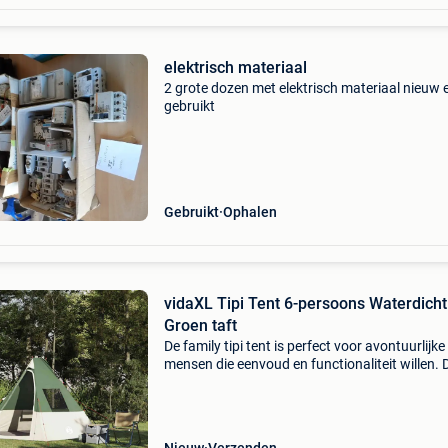
elektrisch materiaal
2 grote dozen met elektrisch materiaal nieuw 
gebruikt
Gebruikt
Ophalen
vidaXL Tipi Tent 6-persoons Waterdicht
Groen taft
De family tipi tent is perfect voor avontuurlijke
mensen die eenvoud en functionaliteit willen. 
moderne tent is ideaal voor gebruik in de tuin 
het terras, met strakke lijnen en een minimali