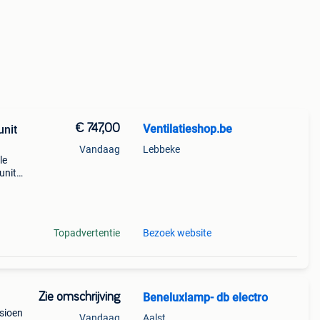
€ 747,00
Ventilatieshop.be
nit
Vandaag
Lebbeke
le
units,
n
n
Topadvertentie
Bezoek website
Zie omschrijving
Beneluxlamp- db electro
sioen
Vandaag
Aalst