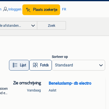
n
Inloggen
FR
Plaats zoekertje
lle afstanden…
Zoek
Sorteer op
Lijst
Foto’s
Zie omschrijving
Beneluxlamp- db electro
sioen
Vandaag
Aalst
nd en
 -5
 ex