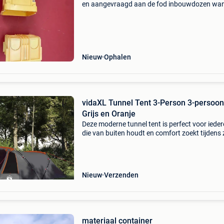
en aangevraagd aan de fod inbouwdozen wa
muur voor bticino 1mod -2 mod -3mod-- 4 mod
mod -6 mod voor model magic en living. 0.50€
btw p
Nieuw
Ophalen
vidaXL Tunnel Tent 3-Person 3-persoo
Grijs en Oranje
Deze moderne tunnel tent is perfect voor iede
die van buiten houdt en comfort zoekt tijdens z
avonturen. Met een strak design en functionel
indeling biedt hij niet alleen veel ruimte, maar 
Nieuw
Verzenden
materiaal container