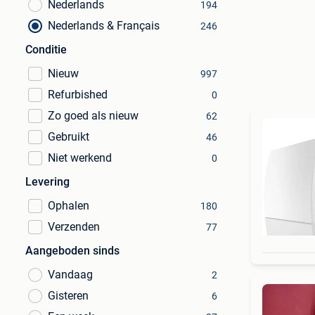
Nederlands
194
Nederlands & Français
246
Conditie
Nieuw
997
Refurbished
0
Zo goed als nieuw
62
Gebruikt
46
Niet werkend
0
Levering
Ophalen
180
Verzenden
77
Aangeboden sinds
Vandaag
2
Gisteren
6