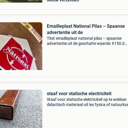
Nieuw
Verzenden
Emailleplaat National Pilas – Spaanse
advertentie uit de
Titel: emailleplaat national pilas – spaanse
advertentie uit de geschatte waarde: €150.0
Belangrijk: winnende biedingen zijn exclusief 
koperbescherming + €3 authentieke national p
rec
staaf voor statische electriciteit
Staaf voor statische elektriciteit op te wekken
didactisch materiaal uit les fysica of natuurk