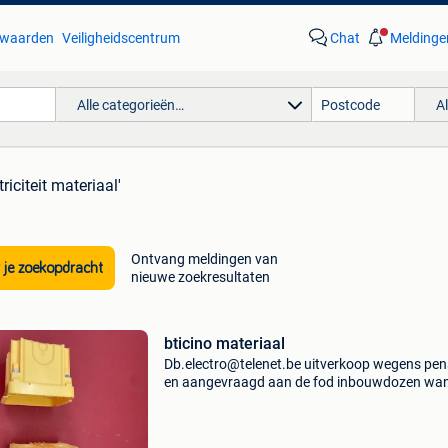
waarden
Veiligheidscentrum
Chat
Meldinge
Alle categorieën…
A
triciteit materiaal'
Ontvang meldingen van
 je zoekopdracht
nieuwe zoekresultaten
bticino materiaal
Db.electro@telenet.be uitverkoop wegens pen
en aangevraagd aan de fod inbouwdozen wa
muur voor bticino 1mod -2 mod -3mod-- 4 mod
mod -6 mod voor model magic en living. 0.50€
btw p