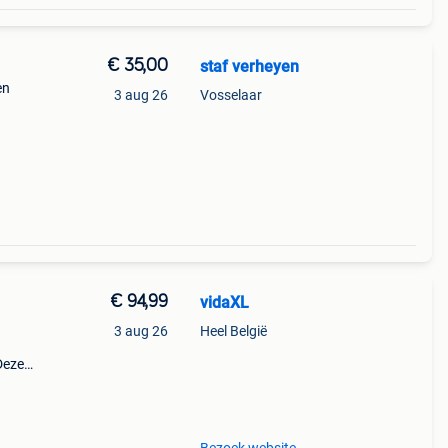
€ 35,00
staf verheyen
en
3 aug 26
Vosselaar
€ 94,99
vidaXL
3 aug 26
Heel België
Deze
of op