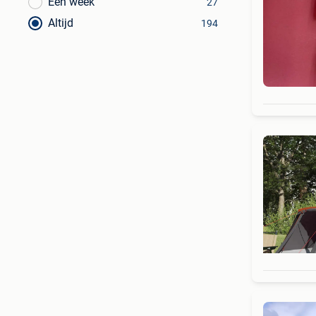
Een week
27
Altijd
194