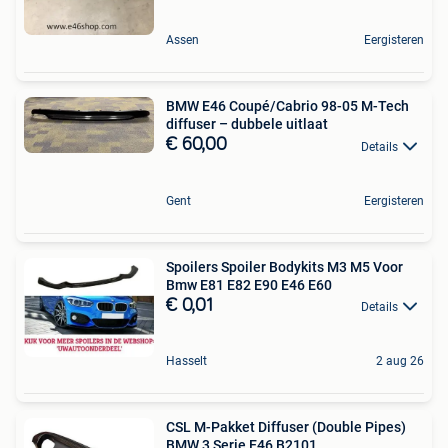
Assen
Eergisteren
BMW E46 Coupé/Cabrio 98-05 M-Tech
diffuser – dubbele uitlaat
€ 60,00
Details
Gent
Eergisteren
Spoilers Spoiler Bodykits M3 M5 Voor
Bmw E81 E82 E90 E46 E60
€ 0,01
Details
Hasselt
2 aug 26
CSL M-Pakket Diffuser (Double Pipes)
BMW 3 Serie E46 B2101