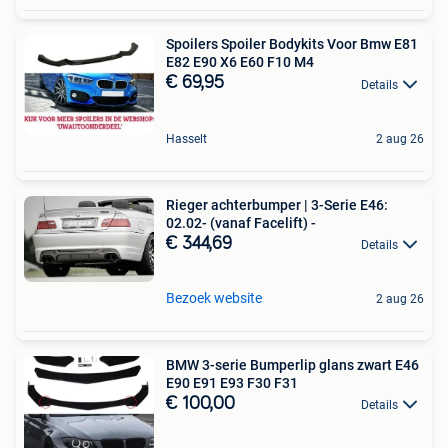
Spoilers Spoiler Bodykits Voor Bmw E81
E82 E90 X6 E60 F10 M4
€ 69,95
Details
Hasselt
2 aug 26
Rieger achterbumper | 3-Serie E46:
02.02- (vanaf Facelift) -
€ 344,69
Details
Bezoek website
2 aug 26
BMW 3-serie Bumperlip glans zwart E46
E90 E91 E93 F30 F31
€ 100,00
Details