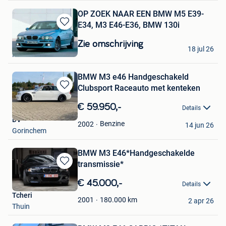
OP ZOEK NAAR EEN BMW M5 E39-
E34, M3 E46-E36, BMW 130i
Bewaren
in
Zie omschrijving
M-K
18 jul 26
Mijn
Mouscron
Favorieten
BMW M3 e46 Handgeschakeld
Clubsport Raceauto met kenteken
Bewaren
in
€ 59.950,-
Details
Mijn
DV
Favorieten
Benzine
2002
14 jun 26
Gorinchem
BMW M3 E46*Handgeschakelde
transmissie*
Bewaren
in
€ 45.000,-
Details
Mijn
Tcheri
Favorieten
180.000
km
2001
2 apr 26
Thuin