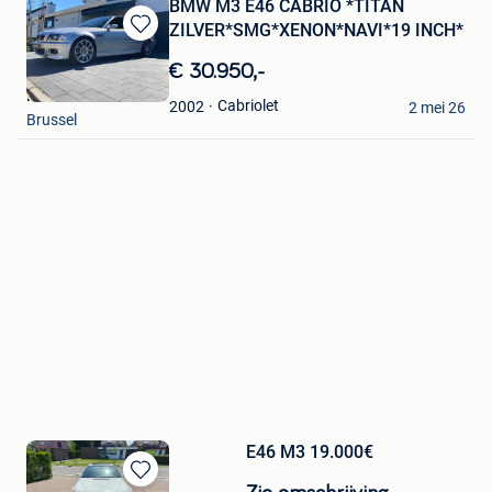
BMW M3 E46 CABRIO *TITAN
ZILVER*SMG*XENON*NAVI*19 INCH*
Bewaren
in
€ 30.950,-
Mijn
M-techniek
Favorieten
Cabriolet
2002
2 mei 26
Brussel
E46 M3 19.000€
Bewaren