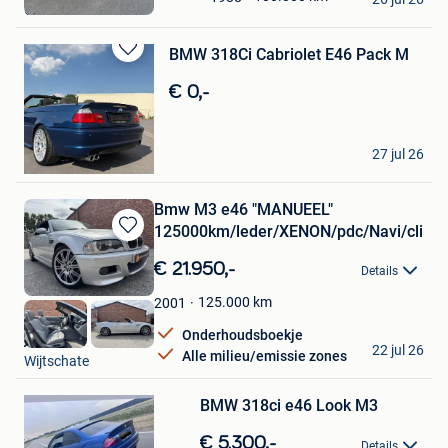
Glain & Partie Ans
Favorieten
BMW 318Ci Cabriolet E46 Pack M
Bewaren
in
€ 0,-
Mijn
Favorieten
Angelo
27 jul 26
La Louviere
Bmw M3 e46 "MANUEEL"
125000km/leder/XENON/pdc/Navi/clim/
Bewaren
in
€ 21.950,-
Details
Mijn
Favorieten
125.000
km
2001
Onderhoudsboekje
jordy
22 jul 26
Alle milieu/emissie zones
Wijtschate
Bewaren
BMW 318ci e46 Look M3
in
Mijn
€ 5.300,-
Favorieten
Details