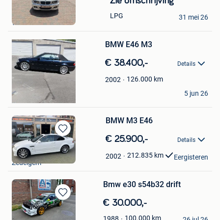
Zie omschrijving
in
kevin
LPG
Mijn
31 mei 26
Bewaren
Wolvertem
Favorieten
in
Mijn
BMW E46 M3
Favorieten
€ 38.400,-
Details
126.000
km
2002
ok
5 jun 26
Ganshoren
BMW M3 E46
Bewaren
€ 25.900,-
Details
in
ABZ PITSTOP
Mijn
212.835
km
2002
Eergisteren
Zedelgem
Favorieten
Bmw e30 s54b32 drift
Bewaren
€ 30.000,-
in
Jean Luc
100.000
km
1988
Mijn
26 jul 26