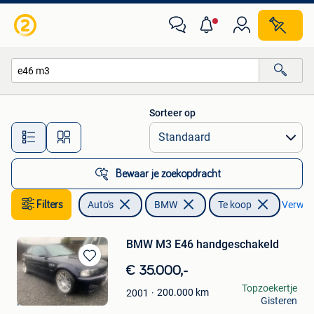
BMW
Sorteer op
Alle afstanden…
Bewaar je zoekopdracht
Filters
Auto's
BMW
Te koop
Verwijde
BMW M3 E46 handgeschakeld
Bewaren
€ 35.000,-
in
STEFAAN PRINZIE
Topzoekertje
200.000
km
2001
Mijn
Gisteren
Houthulst
Favorieten