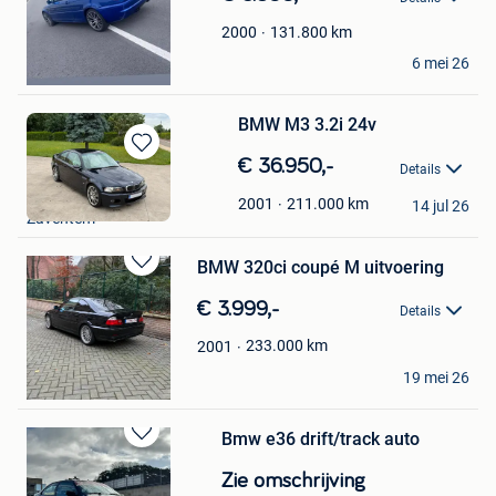
131.800
km
2000
The SeQz
6 mei 26
De Panne
BMW M3 3.2i 24v
Bewaren
€ 36.950,-
Details
in
Bks
Mijn
211.000
km
2001
14 jul 26
Zaventem
Favorieten
BMW 320ci coupé M uitvoering
Bewaren
in
€ 3.999,-
Details
Mijn
Favorieten
233.000
km
2001
sigma
19 mei 26
Genk
Bmw e36 drift/track auto
Bewaren
in
Zie omschrijving
Mijn