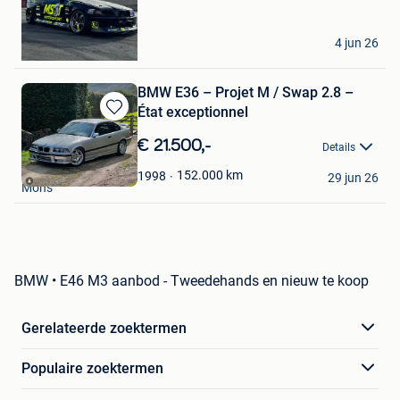
Favorieten
saaageee
4 jun 26
Lanaken
BMW E36 – Projet M / Swap 2.8 –
État exceptionnel
Bewaren
in
€ 21.500,-
Details
Mijn
Diego Insalaco
Favorieten
152.000
km
1998
29 jun 26
Mons
BMW • E46 M3 aanbod - Tweedehands en nieuw te koop
Gerelateerde zoektermen
Populaire zoektermen