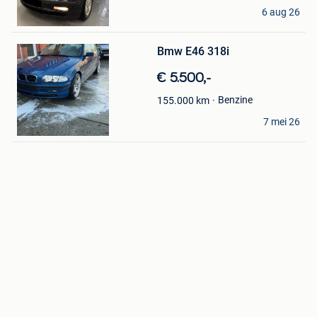
idriss
6 aug 26
Hamme
Bewaren
Bmw E46 318i
in
Mijn
€ 5.500,-
Favorieten
Benzine
155.000
km
Milan geeraert
7 mei 26
Wervik