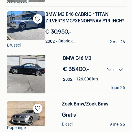
Antwerpen
Favorieten
BMW M3 E46 CABRIO *TITAN
ZILVER*SMG*XENON*NAVI*19 INCH*
Bewaren
in
€ 30.950,-
Mijn
M-techniek
Favorieten
Cabriolet
2002
2 mei 26
Bewaren
Brussel
in
Mijn
BMW E46 M3
Favorieten
€ 38.400,-
Details
126.000
km
2002
ok
5 jun 26
Ganshoren
Zoek Bmw/Zoek Bmw
Bewaren
Gratis
in
Samuel
Diesel
9 mei 26
Mijn
Poperinge
Favorieten