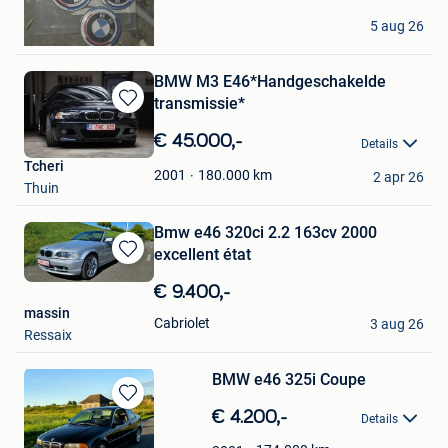
Adrien Hardat
5 aug 26
Thuin
BMW M3 E46*Handgeschakelde
transmissie*
Bewaren
in
€ 45.000,-
Details
Mijn
Tcheri
Favorieten
180.000
km
2001
2 apr 26
Thuin
Bmw e46 320ci 2.2 163cv 2000
excellent état
Bewaren
in
€ 9.400,-
Mijn
massin
Favorieten
Cabriolet
3 aug 26
Ressaix
BMW e46 325i Coupe
Bewaren
€ 4.200,-
Details
in
Mijn