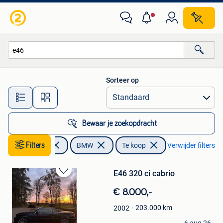
BMW
Sorteer op
Alle afstanden…
Bewaar je zoekopdracht
Filters
Auto's
BMW
Te koop
Verwijder filters
E46 320 ci cabrio
Bewaren
in
€ 8.000,-
Mijn
Favorieten
203.000
km
2002
samir