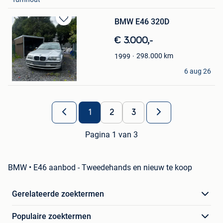
BMW E46 320D
Bewaren
in
€ 3.000,-
Mijn
Favorieten
298.000
km
1999
XV
6 aug 26
Zonnebeke
1
2
3
Pagina 1 van 3
BMW • E46 aanbod - Tweedehands en nieuw te koop
Gerelateerde zoektermen
Populaire zoektermen