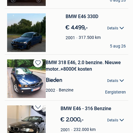
6 aug 26
Lille
Bewaren
BMW E46 330D
in
Mijn
€ 4.499,-
Favorieten
Details
317.500
km
2001
B26rk
5 aug 26
Virton
BMW 318 E46, 2.0 benzine. Nieuwe
Bewaren
motor..+8000€ kosten
in
Mijn
Bieden
Details
Favorieten
Michael
Benzine
2002
Eergisteren
Sint-Pieters-Woluwe
BMW E46 - 316 Benzine
Bewaren
in
€ 2.000,-
Details
Mijn
Favorieten
232.000
km
2001