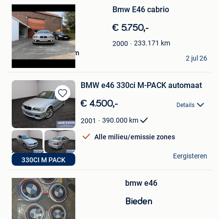
Mijn
Bmw E46 cabrio
Favorieten
€ 5.750,-
233.171
km
2000
Nynke Vanryckeghem
2 jul 26
Desselgem
BMW e46 330ci M-PACK automaat
Bewaren
€ 4.500,-
Details
in
Mijn
390.000
km
2001
Favorieten
Alle milieu/emissie zones
AGE CARS
Eergisteren
330CI M PACK
Londerzeel
Bewaren
in
Mijn
bmw e46
Favorieten
Bieden