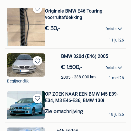
Originele BMW E46 Touring
Bewaren
voorruitafdekking
in
Mijn
€ 30,-
Details
Favorieten
Téo
11 jul 26
Tubize
BMW 320d (E46) 2005
Bewaren
€ 1.500,-
Details
in
Steven
Mijn
288.000
km
2005
1 mei 26
Begijnendijk
Favorieten
OP ZOEK NAAR EEN BMW M5 E39-
E34, M3 E46-E36, BMW 130i
Bewaren
in
Zie omschrijving
M-K
18 jul 26
Mijn
Mouscron
Favorieten
E46 sedan