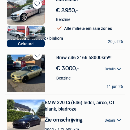
Bewaren
€ 2.950,-
in
Benzine
Mijn
Favorieten
Alle milieu/emissie zones
vdv-motors glabbeek / binkom
20 jul 26
Gekeurd
Binkom
Bmw e46 316ti 58000km!!!
Bewaren
in
€ 3.000,-
Details
Mijn
Favorieten
Benzine
Bruce Aspeslagh
11 jun 26
Middelkerke
Bewaren
BMW 320 Ci (E46) leder, airco, CT
in
Mijn
blank, bladroze
Favorieten
Zie omschrijving
Details
Serge michel
173.600
km
2002