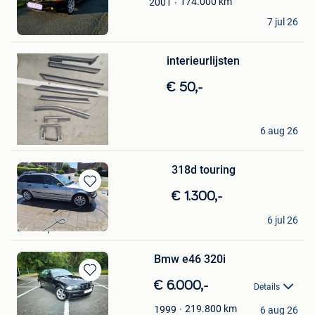
174.000
km
2001
Favorieten
Adrian Belgia
7 jul 26
Tielt
Bewaren
interieurlijsten
in
Mijn
€ 50,-
Favorieten
GlenH
6 aug 26
Tessenderlo
318d touring
Bewaren
€ 1.300,-
in
Rodrigue
Mijn
6 jul 26
Estaimpuis
Favorieten
Bmw e46 320i
Bewaren
€ 6.000,-
Details
in
Alex
Mijn
219.800
km
1999
6 aug 26