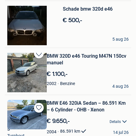
Bewaren
Schade bmw 320d e46
in
Mijn
€ 500,-
Favorieten
Tijmen
5 aug 26
Geel
BMW 320D e46 Touring M47N 150cv
Bewaren
manuel ️
in
Mijn
€ 1.100,-
Favorieten
PEPE
Benzine
2002
4 aug 26
Wandre
BMW E46 320iA Sedan – 86.591 Km
– 6 Cylinder - OHB - Xenon
Bewaren
in
€ 9.650,-
Details
Mijn
S
Favorieten
86.591
km
2004
14 jul 26
Turnhout