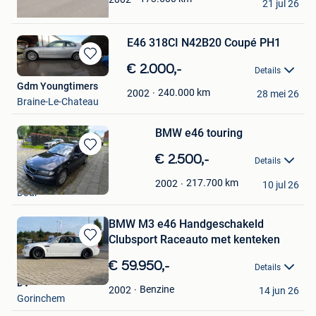
21 jul 26
Wemmel
E46 318CI N42B20 Coupé PH1
Bewaren
€ 2.000,-
Details
in
Gdm Youngtimers
Mijn
240.000
km
2002
28 mei 26
Braine-Le-Chateau
Favorieten
BMW e46 touring
Bewaren
€ 2.500,-
Details
in
Alex Sandro
Mijn
217.700
km
2002
10 jul 26
Dour
Favorieten
BMW M3 e46 Handgeschakeld
Clubsport Raceauto met kenteken
Bewaren
in
€ 59.950,-
Details
Mijn
DV
Favorieten
Benzine
2002
14 jun 26
Gorinchem
Bewaren
in