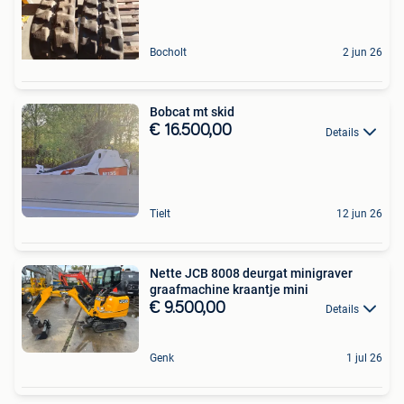
Bocholt
2 jun 26
Bobcat mt skid
€ 16.500,00
Details
Tielt
12 jun 26
Nette JCB 8008 deurgat minigraver
graafmachine kraantje mini
€ 9.500,00
Details
Genk
1 jul 26