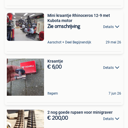
Mini kraantje Rhinoceros 12-9 met
Kubota motor
Zie omschrijving
Details
Aarschot + Deel Begijnendijk
29 mei 26
Kraantje
€ 6,00
Details
Itegem
7 jun 26
2 nog goede rupsen voor minigraver
€ 200,00
Details