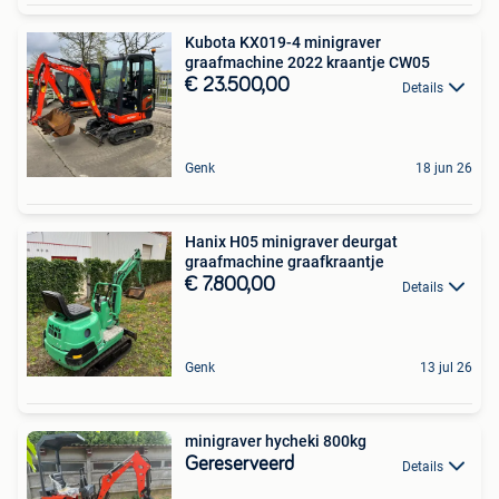
Kubota KX019-4 minigraver
graafmachine 2022 kraantje CW05
€ 23.500,00
Details
Genk
18 jun 26
Hanix H05 minigraver deurgat
graafmachine graafkraantje
€ 7.800,00
Details
Genk
13 jul 26
minigraver hycheki 800kg
Gereserveerd
Details