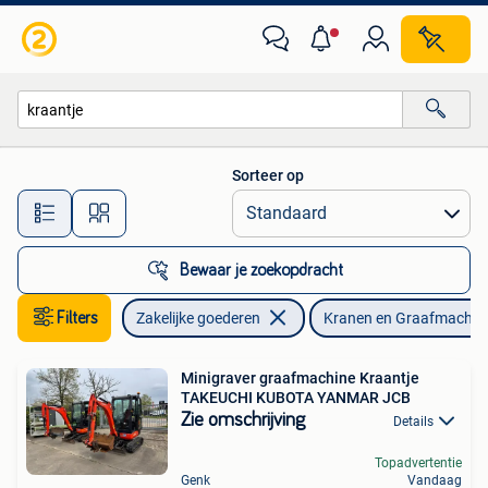
Machines en Bouw | Kranen en Graafmachines
Sorteer op
Alle afstanden…
Bewaar je zoekopdracht
Filters
Zakelijke goederen
Kranen en Graafmachin
Minigraver graafmachine Kraantje
TAKEUCHI KUBOTA YANMAR JCB
Zie omschrijving
Details
Topadvertentie
Genk
Vandaag